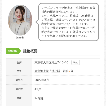
シーズンフラッツ池上は、池上駅から５分
以内の駅近物件になります。
また、宅配ボックス、駐輪場、24時間ゴ
ミ置き場、近隣スーパーストアなどがあり
利便性が良い物件となっております。
内見をご検討や物件・お部屋についてご不
明な点がございましたら賃貸コンシェルジ
ュまで気軽にお問い合わせください
担当者
建物概要
Outline
東京都大田区池上7-10-10
Map
住所
東急池上線
『
池上駅
』徒歩
2
分
交通
2022年3月
築年月
49戸
総戸数
14階建
階建