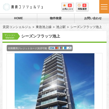
0
0
tog
お気に入り
閲覧履歴
me
HOME
物件検索
お問い合わせ
賃貸コンシェルジュ
東急池上線
池上駅
シーズンフラッツ池上
マンション
シーズンフラッツ池上
Mansion
初期費用クレジットカード決済可能