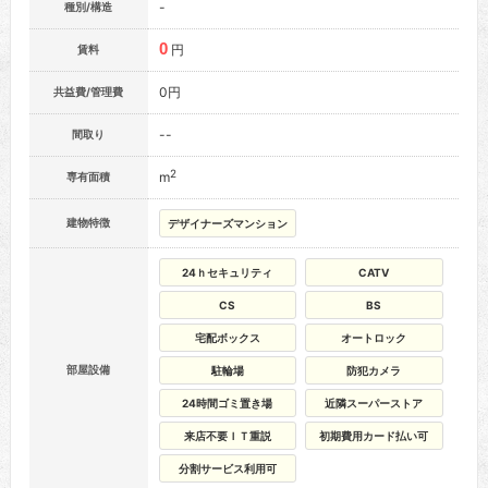
-
種別/構造
0
円
賃料
0円
共益費/管理費
--
間取り
2
m
専有面積
建物特徴
デザイナーズマンション
24ｈセキュリティ
CATV
CS
BS
宅配ボックス
オートロック
部屋設備
駐輪場
防犯カメラ
24時間ゴミ置き場
近隣スーパーストア
来店不要ＩＴ重説
初期費用カード払い可
分割サービス利用可