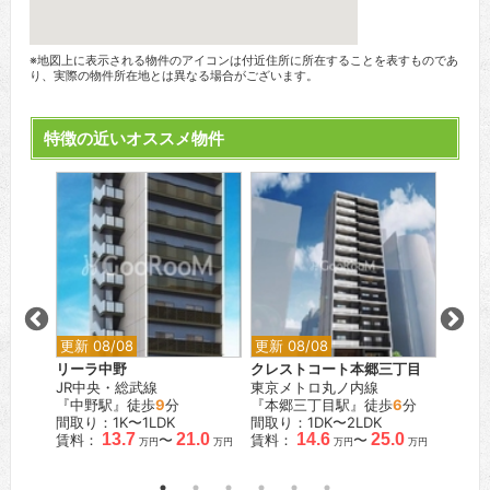
※地図上に表示される物件のアイコンは付近住所に所在することを表すものであ
り、実際の物件所在地とは異なる場合がございます。
特徴の近いオススメ物件
更新 08/08
更新 08/08
更新 0
リーラ中野
クレストコート本郷三丁目
目黒マ
JR中央・総武線
東京メトロ丸ノ内線
ー
『中野駅』徒歩
9
分
『本郷三丁目駅』徒歩
6
分
JR山
間取り：1K〜1LDK
間取り：1DK〜2LDK
『目黒
.9
13.7
21.0
14.6
25.0
賃料：
〜
賃料：
〜
間取り：
万円
万円
万円
万円
万円
賃料：