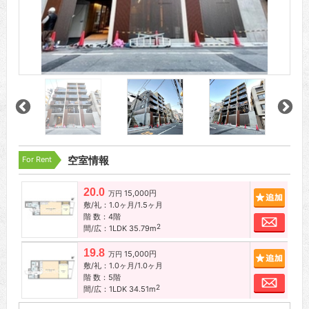
For Rent
空室情報
20.0
15,000円
追加
万円
敷/礼：1.0ヶ月/1.5ヶ月
階 数：4階
お問
2
間/広：1LDK 35.79m
19.8
15,000円
追加
万円
敷/礼：1.0ヶ月/1.0ヶ月
階 数：5階
お問
2
間/広：1LDK 34.51m