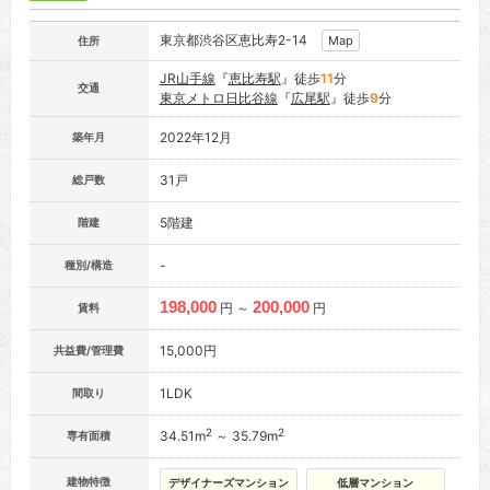
東京都渋谷区恵比寿2-14
Map
住所
JR山手線
『
恵比寿駅
』徒歩
11
分
交通
東京メトロ日比谷線
『
広尾駅
』徒歩
9
分
2022年12月
築年月
31戸
総戸数
5階建
階建
-
種別/構造
198,000
200,000
円 ～
円
賃料
15,000円
共益費/管理費
1LDK
間取り
2
2
34.51m
～ 35.79m
専有面積
建物特徴
デザイナーズマンション
低層マンション