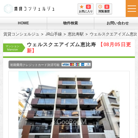
0
0
tog
お気に入り
閲覧履歴
me
HOME
物件検索
お問い合わせ
賃貸コンシェルジュ
JR山手線
恵比寿駅
ウェルスクエアイズム恵比
ウェルスクエアイズム恵比寿
【08月05日更
マンション
Mansion
新】
初期費用クレジットカード決済可能