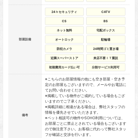
24ｈセキュリティ
CATV
CS
BS
ネット無料
宅配ボックス
部屋設備
オートロック
駐輪場
防犯カメラ
24時間ゴミ置き場
近隣スーパーストア
来店不要ＩＴ重説
初期費用カード払い可
分割サービス利用可
※こちらのお部屋情報の他にも空き部屋・空き予
定のお部屋もございますので、メールやお電話に
てお問い合わせください。
※掲載している物件がご成約している場合もござ
いますのでご了承ください。
※掲載詳細に相違がある場合は、弊社スタッフの
情報を優先させていただきます。
備考
※ペット相談可の物件やSOHO利用については、
お部屋ごとに禁止とされている場合もございます
ので御注意下さい。お客様に代わって弊社スタッ
フが確認と交渉を行います。