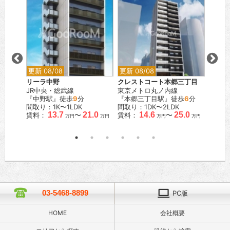
更新 08/08
更新 08/08
更新 0
ム用賀
リーラ中野
クレストコート本郷三丁目
コンス
JR中央・総武線
東京メトロ丸ノ内線
東京メ
『中野駅』徒歩
9
分
『本郷三丁目駅』徒歩
6
分
『東陽
間取り：1K〜1LDK
間取り：1DK〜2LDK
間取り：
13.7
21.0
14.6
25.0
賃料：
〜
賃料：
〜
賃料：
万円
万円
万円
万円
03-5468-8899
PC版
HOME
会社概要