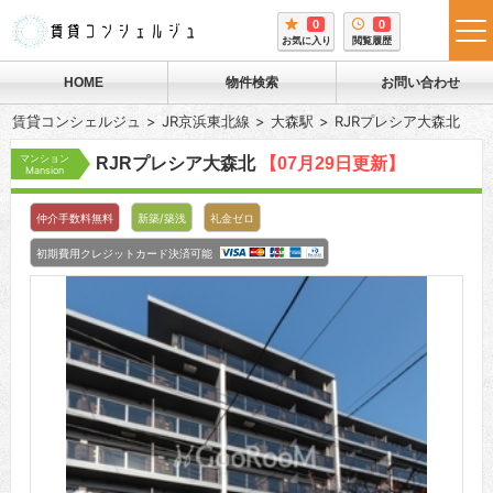
0
0
tog
お気に入り
閲覧履歴
me
HOME
物件検索
お問い合わせ
賃貸コンシェルジュ
JR京浜東北線
大森駅
RJRプレシア大森北
マンション
RJRプレシア大森北
【07月29日更新】
Mansion
仲介手数料無料
新築/築浅
礼金ゼロ
初期費用クレジットカード決済可能