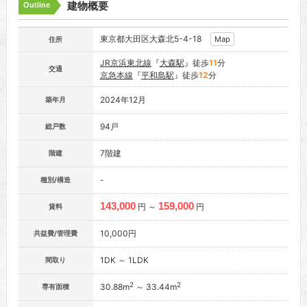
建物概要
Outline
東京都大田区大森北5-4-18
Map
住所
JR京浜東北線
『
大森駅
』徒歩
11
分
交通
京急本線
『
平和島駅
』徒歩
12
分
2024年12月
築年月
94戸
総戸数
7階建
階建
-
種別/構造
143,000
159,000
円 ～
円
賃料
10,000円
共益費/管理費
1DK ～ 1LDK
間取り
2
2
30.88m
～ 33.44m
専有面積