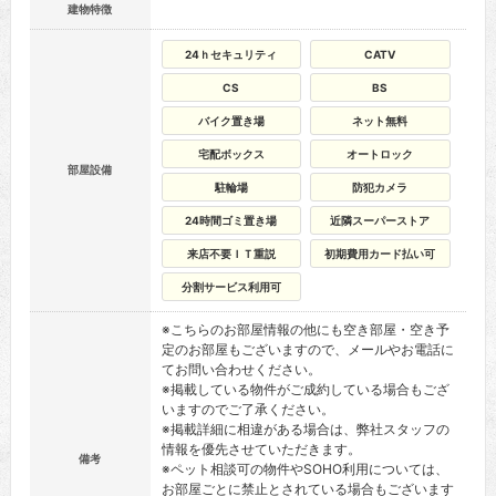
建物特徴
24ｈセキュリティ
CATV
CS
BS
バイク置き場
ネット無料
宅配ボックス
オートロック
部屋設備
駐輪場
防犯カメラ
24時間ゴミ置き場
近隣スーパーストア
来店不要ＩＴ重説
初期費用カード払い可
分割サービス利用可
※こちらのお部屋情報の他にも空き部屋・空き予
定のお部屋もございますので、メールやお電話に
てお問い合わせください。
※掲載している物件がご成約している場合もござ
いますのでご了承ください。
※掲載詳細に相違がある場合は、弊社スタッフの
情報を優先させていただきます。
備考
※ペット相談可の物件やSOHO利用については、
お部屋ごとに禁止とされている場合もございます