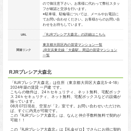
ので御注意下さい。お客様に代わって弊社スタッ
フが確認と交渉を行います。
※駐車場、駐輪場については、メールやお電話に
てお問い合わせください。お客様からのお問い合
わせをお待ちしています。
「RJRプレシア大森北」の詳細はこちら
URL
東京都大田区内の賃貸マンション一覧
JR京浜東北線「大森駅」周辺の賃貸マンション
関連リンク
一覧
RJRプレシア大森北
「RJRプレシア大森北」は住所（東京都大田区大森北5-4-18）
2024年築の賃貸 一戸建 です。
こちらの物件は、24ｈセキュリティ、ネット無料、宅配ボック
ス 24ｈセキュリティ、ネット無料、宅配ボックスなどの設備が
揃っています。
08月07日現在、空室が「2」室です。お問い合わせいただけれ
ば、すぐに内見が可能です。
この『RJRプレシア大森北』は、なんと仲介手数料無料で契約が
可能！！
この『RJRプレシア大森北』は【礼金ゼロ】でさらにお得に契約