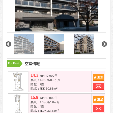
For Rent
空室情報
14.3
10,000円
追加
万円
敷/礼：1.0ヶ月/0.0ヶ月
階 数：2階
お問
2
間/広：1DK 30.88m
15.9
10,000円
追加
万円
敷/礼：1.0ヶ月/1.0ヶ月
階 数：4階
お問
2
間/広：1LDK 33.44m