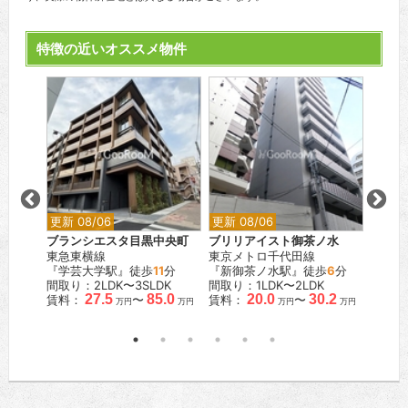
特徴の近いオススメ物件
更新 08/06
更新 08/06
更新 0
ブランシエスタ目黒中央町
ブリリアイスト御茶ノ水
レスピ
東急東横線
東京メトロ千代田線
都営三
『学芸大学駅』徒歩
11
分
『新御茶ノ水駅』徒歩
6
分
『蓮根
間取り：2LDK〜3SLDK
間取り：1LDK〜2LDK
間取り：
.0
27.5
85.0
20.0
30.2
賃料：
〜
賃料：
〜
賃料：
万円
万円
万円
万円
万円