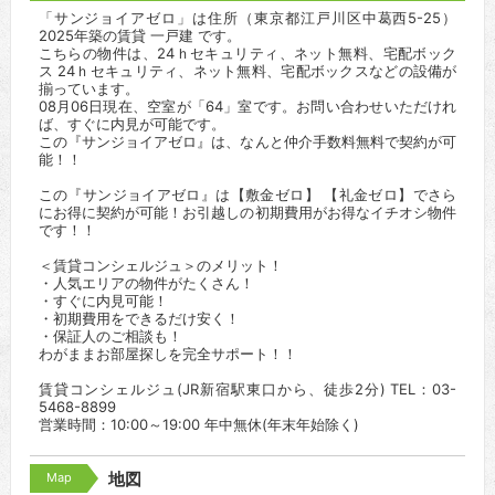
「サンジョイアゼロ」は住所（東京都江戸川区中葛西5-25）
2025年築の賃貸 一戸建 です。
こちらの物件は、24ｈセキュリティ、ネット無料、宅配ボック
ス 24ｈセキュリティ、ネット無料、宅配ボックスなどの設備が
揃っています。
08月06日現在、空室が「64」室です。お問い合わせいただけれ
ば、すぐに内見が可能です。
この『サンジョイアゼロ』は、なんと仲介手数料無料で契約が可
能！！
この『サンジョイアゼロ』は【敷金ゼロ】 【礼金ゼロ】でさら
にお得に契約が可能！お引越しの初期費用がお得なイチオシ物件
です！！
＜賃貸コンシェルジュ＞のメリット！
・人気エリアの物件がたくさん！
・すぐに内見可能！
・初期費用をできるだけ安く！
・保証人のご相談も！
わがままお部屋探しを完全サポート！！
賃貸コンシェルジュ(JR新宿駅東口から、徒歩2分) TEL：03-
5468-8899
営業時間：10:00～19:00 年中無休(年末年始除く)
Map
地図