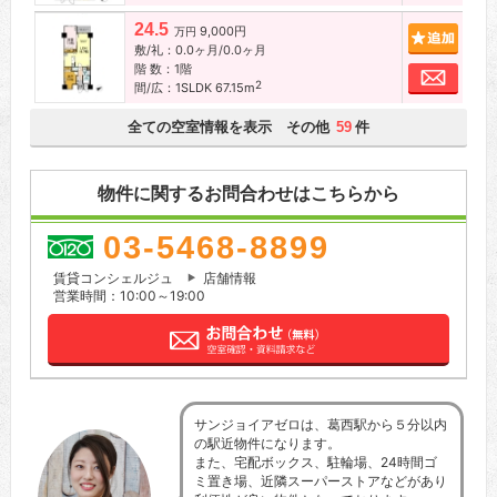
24.5
9,000円
追加
万円
敷/礼：0.0ヶ月/0.0ヶ月
階 数：1階
お問
2
間/広：1SLDK 67.15m
全ての空室情報を表示 その他
件
59
物件に関するお問合わせはこちらから
03-5468-8899
賃貸コンシェルジュ
店舗情報
営業時間：10:00～19:00
サンジョイアゼロは、葛西駅から５分以内
の駅近物件になります。
また、宅配ボックス、駐輪場、24時間ゴ
ミ置き場、近隣スーパーストアなどがあり