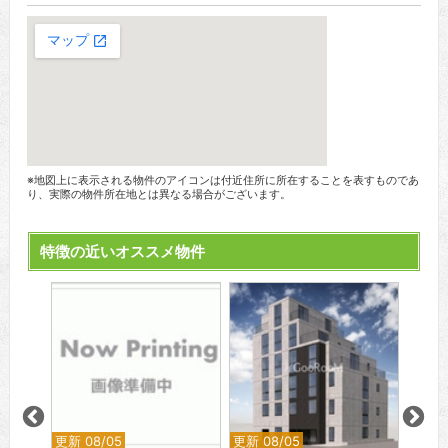
※地図上に表示される物件のアイコンは付近住所に所在することを表すものであ
り、実際の物件所在地とは異なる場合がございます。
特徴の近いオススメ物件
更新 08/05
更新 08/05
更新 0