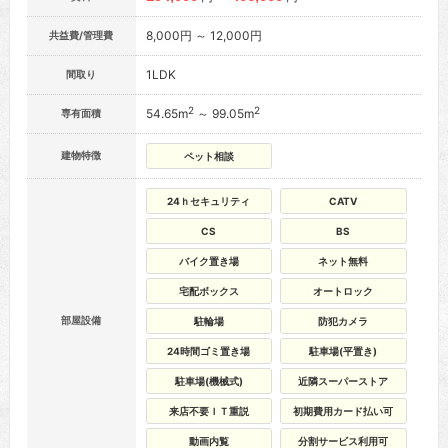
8,000円 ～ 12,000円
共益費/管理費
1LDK
間取り
2
2
54.65m
～ 99.05m
専有面積
建物特徴
ペット相談
24ｈセキュリティ
CATV
CS
BS
バイク置き場
ネット無料
宅配ボックス
オートロック
部屋設備
駐輪場
防犯カメラ
24時間ゴミ置き場
駐車場(平置き)
駐車場(機械式)
近隣スーパーストア
来店不要ＩＴ重説
初期費用カード払い可
動画内覧
分割サービス利用可