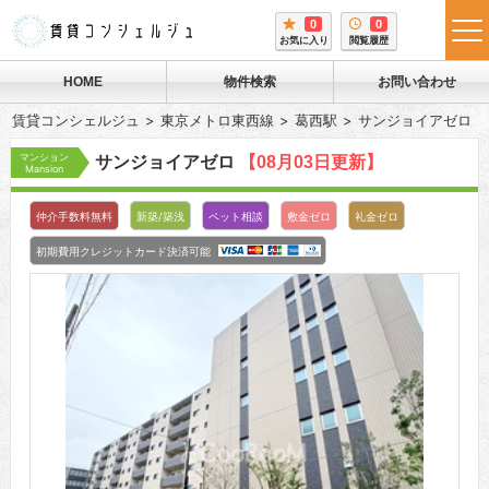
0
0
tog
お気に入り
閲覧履歴
me
HOME
物件検索
お問い合わせ
賃貸コンシェルジュ
東京メトロ東西線
葛西駅
サンジョイアゼロ
マンション
サンジョイアゼロ
【08月03日更新】
Mansion
仲介手数料無料
新築/築浅
ペット相談
敷金ゼロ
礼金ゼロ
初期費用クレジットカード決済可能