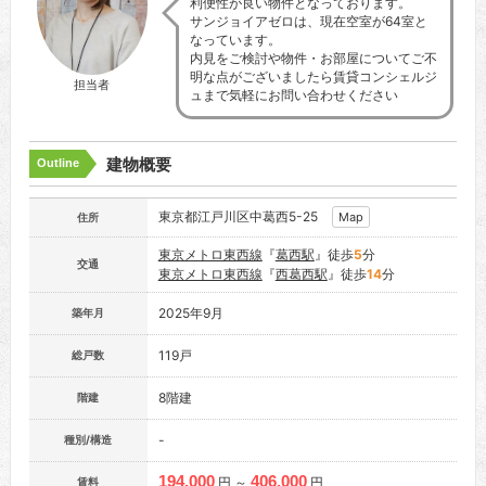
利便性が良い物件となっております。
サンジョイアゼロは、現在空室が64室と
なっています。
内見をご検討や物件・お部屋についてご不
明な点がございましたら賃貸コンシェルジ
担当者
ュまで気軽にお問い合わせください
建物概要
Outline
東京都江戸川区中葛西5-25
Map
住所
東京メトロ東西線
『
葛西駅
』徒歩
5
分
交通
東京メトロ東西線
『
西葛西駅
』徒歩
14
分
2025年9月
築年月
119戸
総戸数
8階建
階建
-
種別/構造
194,000
406,000
円 ～
円
賃料