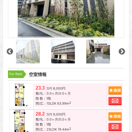
For Rent
空室情報
23.3
8,000円
追加
万円
敷/礼：0.0ヶ月/0.0ヶ月
階 数：1階
お問
2
間/広：1SLDK 63.99m
28.2
9,000円
追加
万円
敷/礼：0.0ヶ月/0.0ヶ月
階 数：1階
お問
2
間/広：2SLDK 74.44m