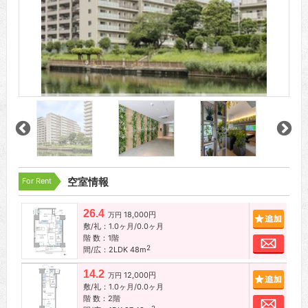
For Rent
空室情報
26.4
18,000円
追加
万円
敷/礼：1.0ヶ月/0.0ヶ月
階 数：1階
お問
2
間/広：2LDK 48m
14.2
12,000円
追加
万円
敷/礼：1.0ヶ月/0.0ヶ月
階 数：2階
お問