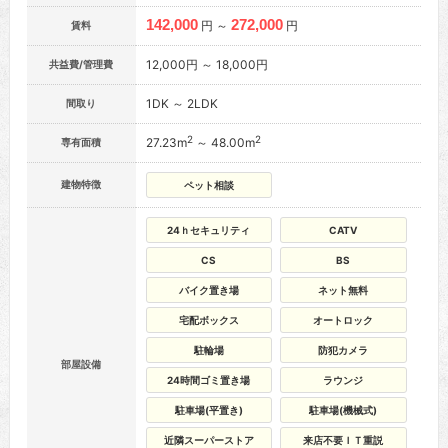
142,000
272,000
円 ～
円
賃料
12,000円 ～ 18,000円
共益費/管理費
1DK ～ 2LDK
間取り
2
2
27.23m
～ 48.00m
専有面積
建物特徴
ペット相談
24ｈセキュリティ
CATV
CS
BS
バイク置き場
ネット無料
宅配ボックス
オートロック
駐輪場
防犯カメラ
部屋設備
24時間ゴミ置き場
ラウンジ
駐車場(平置き)
駐車場(機械式)
近隣スーパーストア
来店不要ＩＴ重説