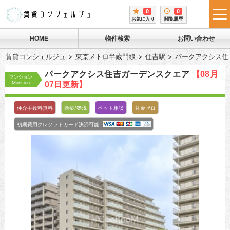
0
0
tog
お気に入り
閲覧履歴
me
HOME
物件検索
お問い合わせ
賃貸コンシェルジュ
東京メトロ半蔵門線
住吉駅
パークアクシス住
パークアクシス住吉ガーデンスクエア
【08月
マンション
Mansion
07日更新】
仲介手数料無料
新築/築浅
ペット相談
礼金ゼロ
初期費用クレジットカード決済可能