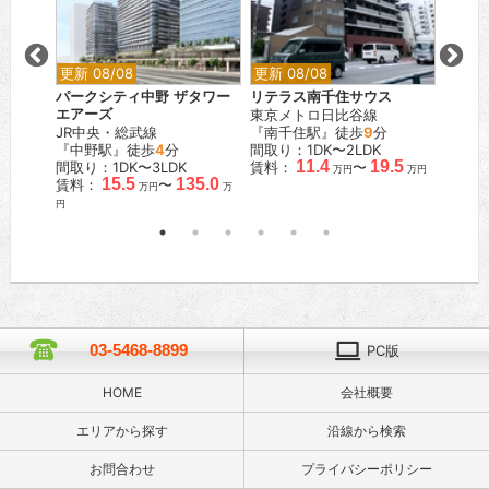
更新 08/08
更新 08/08
更新 0
パークシティ中野 ザタワー
リテラス南千住サウス
コンフ
エアーズ
東京メトロ日比谷線
イース
JR中央・総武線
『南千住駅』徒歩
9
分
東京メ
『中野駅』徒歩
4
分
間取り：1DK〜2LDK
『南砂
.5
11.4
19.5
間取り：1DK〜3LDK
賃料：
〜
間取り：
万円
万円
万円
15.5
135.0
賃料：
〜
賃料：
万円
万
円
03-5468-8899
PC版
HOME
会社概要
エリアから探す
沿線から検索
お問合わせ
プライバシーポリシー