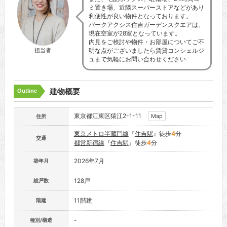
ミ置き場、近隣スーパーストアなどがあり
利便性が良い物件となっております。
パークアクシス住吉ガーデンスクエアは、
現在空室が28室となっています。
内見をご検討や物件・お部屋についてご不
担当者
明な点がございましたら賃貸コンシェルジ
ュまで気軽にお問い合わせください
建物概要
Outline
東京都江東区猿江2-1-11
Map
住所
東京メトロ半蔵門線
『
住吉駅
』徒歩
4
分
交通
都営新宿線
『
住吉駅
』徒歩
4
分
2026年7月
築年月
128戸
総戸数
11階建
階建
-
種別/構造