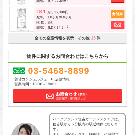
2
間/広：1DK 27.48m
18.1
15,000円
追加
万円
敷/礼：1.0ヶ月/0.0ヶ月
階 数：3階
お問
2
間/広：1LDK 34.5m
全ての空室情報を表示 その他
件
23
物件に関するお問合わせはこちらから
03-5468-8899
賃貸コンシェルジュ
店舗情報
営業時間：10:00～19:00
パークアクシス住吉ガーデンスクエアは、
住吉駅から５分以内の駅近物件になりま
す。
また、宅配ボックス、駐輪場、24時間ゴ