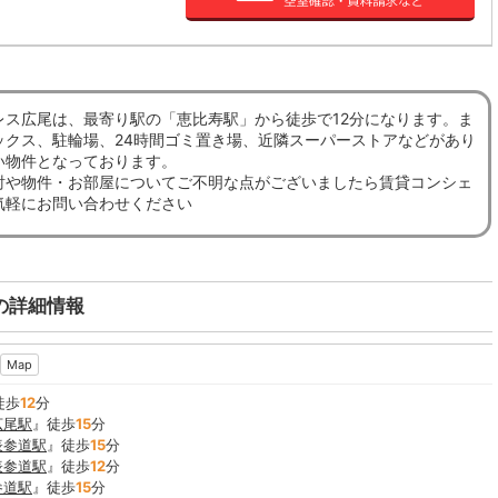
レス広尾は、最寄り駅の「恵比寿駅」から徒歩で12分になります。ま
ックス、駐輪場、24時間ゴミ置き場、近隣スーパーストアなどがあり
い物件となっております。
討や物件・お部屋についてご不明な点がございましたら賃貸コンシェ
気軽にお問い合わせください
の詳細情報
Map
徒歩
12
分
広尾駅
』徒歩
15
分
表参道駅
』徒歩
15
分
表参道駅
』徒歩
12
分
参道駅
』徒歩
15
分