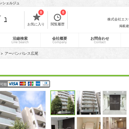
コンシェルジュ
0
0
株式会社エスティ
お気に入り
閲覧履歴
掲載建
沿線検索
会社概要
お問合わせ
Line Search
Company
Contact
アーバンパレス広尾
可能