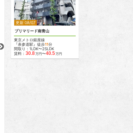
2
2
更新 08/07
プリマリード南青山
2
2
2
東京メトロ銀座線
『表参道駅』徒歩
11
分
間取り：1LDK〜2SLDK
更新 08/05
更新 07/20
更新 08/05
30.8
40.5
賃料：
〜
万円
万円
パレ・ソレイユ上北沢
アーバンパレス参宮橋
カルチェ恵比寿
京王線
小田急小田原線
JR山手線
『上北沢駅』徒歩
3
分
『参宮橋駅』徒歩
8
分
『恵比寿駅』徒歩
間取り：3LDK
間取り：1LDK
間取り：1SLDK〜2
20.5
22.0
29.2
賃料：
賃料：
賃料：
〜
万円
万円
万円