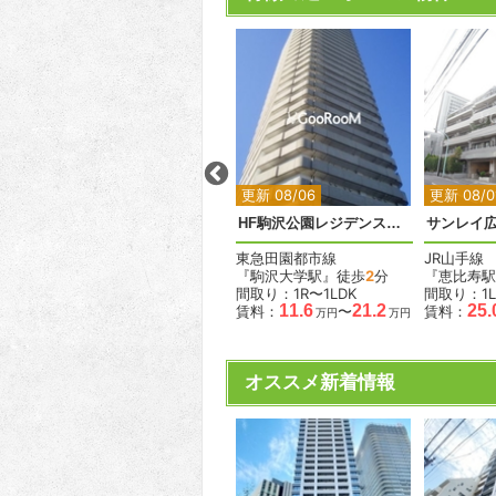
2
2
2
更新 07/13
更新 08/06
更新 08/0
ペアシティ代々木大山アネックス
ディアナコート上目黒
HF駒沢公園レジデンスタワー
サンレイ
東急東横線
東急田園都市線
JR山手線
歩
8
分
『中目黒駅』徒歩
7
分
『駒沢大学駅』徒歩
2
分
『恵比寿駅
間取り：2LDK
間取り：1R〜1LDK
間取り：1L
37.0
11.6
21.2
25.
賃料：
賃料：
〜
賃料：
万円
万円
万円
オススメ新着情報