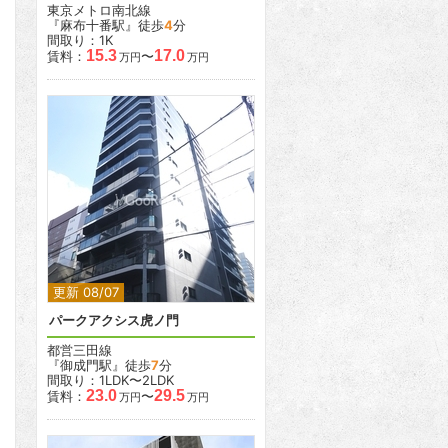
東京メトロ南北線
『麻布十番駅』徒歩
4
分
間取り：1K
15.3
17.0
賃料：
〜
万円
万円
2
2
更新 08/07
パークアクシス虎ノ門
都営三田線
『御成門駅』徒歩
7
分
間取り：1LDK〜2LDK
23.0
29.5
賃料：
〜
万円
万円