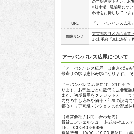
ので御注意下さい。お
※駐車場、駐輪場につ
わせをお待ちしていま
「アーバンパレス広尾
URL
東京都渋谷区内の賃貸
関連リンク
JR山手線「恵比寿駅」
アーバンパレス広尾について
「アーバンパレス広尾」は東京都渋谷区東
最寄りの駅は恵比寿駅になります。 そ
アーバンパレス広尾には、24ｈセキ
ります。お部屋ごとの設備も是非確認
また、初期費用をクレジットカードで
内見の申し込みや物件・部屋の設備で
都心エリア高級マンションのお部屋探
【運営会社 / お問い合わせ先】
賃貸コンシェルジュ （株式会社エス
TEL：03-5468-8899
営業時間：10:00～19:00 定休日：(