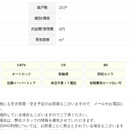
総戸数
20戸
種別/構造
-
共益費/管理費
0円
2
専有面積
m
CATV
CS
BS
オートロック
駐輪場
防犯カメラ
近隣スーパーストア
来店不要ＩＴ重説
初期費用カード払い可
の他にも空き部屋・空き予定のお部屋もございますので、メールやお電話に
い。
ご成約している場合もございますのでご了承ください。
る場合は、弊社スタッフの情報を優先させていただきます。
SOHO利用については、お部屋ごとに禁止とされている場合もございます