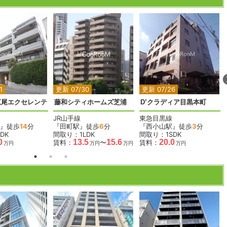
2
2
2
1
更新 07/30
更新 07/26
広尾エクセレンテ
藤和シティホームズ芝浦
D’クラディア目黒本町
JR山手線
東急目黒線
』徒歩
14
分
『田町駅』徒歩
6
分
『西小山駅』徒歩
3
分
DK
間取り：1LDK
間取り：1SDK
0
13.5
15.6
20.0
賃料：
〜
賃料：
万円
万円
万円
万円