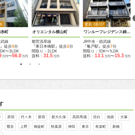
2
2
2
2
2
6
更新 08/07
錦糸町
オリエンタル横山町
ワンルーフレジデンス錦糸町
総武線
都営浅草線
JR中央・総武線
』徒歩
5
分
『東日本橋駅』徒歩
2
分
『亀戸駅』徒歩
7
分
DK〜3LDK
間取り：2LDK
間取り：1DK〜1LDK
9
56.0
31.5
13.1
15.3
〜
賃料：
賃料：
〜
万円
万円
万円
万円
万円
す
谷
原宿
代々木
新宿
新大久保
高田馬場
目白
池袋
大塚
里
鶯谷
上野
御徒町
秋葉原
神田
東京
有楽町
新橋