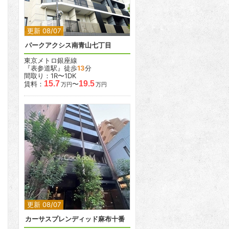
更新 08/07
パークアクシス南青山七丁目
東京メトロ銀座線
『表参道駅』徒歩
13
分
間取り：1R〜1DK
15.7
19.5
賃料：
〜
万円
万円
2
2
更新 08/07
カーサスプレンディッド麻布十番