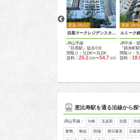
2
2
2
2
2
更新 08/06
更新 08/07
更新 08/0
ベルメゾン尾山台駅前
目黒マークレジデンスタワー
ルミーク
東急大井町線
JR山手線
JR中央・
『尾山台駅』徒歩
2
分
『目黒駅』徒歩
8
分
『錦糸町駅
間取り：1LDK
間取り：1LDK〜3LDK
間取り：1L
.6
18.0
19.0
25.2
54.7
18.
賃料：
〜
賃料：
〜
賃料：
万円
万円
万円
万円
万円
恵比寿駅を通る沿線から探
JR山手線：
大崎
五反田
目黒
渋
巣鴨
駒込
田端
西日暮里
日暮