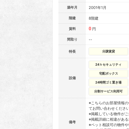
築年月
2001年1月
階建
8階建
0
賃料
円
間取り
--
特長
分譲賃貸
24ｈセキュリティ
宅配ボックス
設備
24時間ゴミ置き場
分割サービス利用可
※こちらのお部屋情報
てお問い合わせくださ
※掲載している物件が
※掲載詳細に相違があ
備考
※ペット相談可の物件や