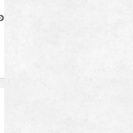
2
2
2
2
2
更新 08/07
更新 08/07
更新 08/07
ワンルーフレジデンス中野
パークアクシス五反田スカイタワー
ブランズ巣鴨三丁
都営大江戸線
JR山手線
JR山手線
『東中野駅』徒歩
11
分
『五反田駅』徒歩
12
分
『巣鴨駅』徒歩
5
間取り：1LDK〜2LDK
間取り：1LDK〜2LDK
間取り：1LDK
18.4
32.3
17.6
52.5
22.0
賃料：
〜
賃料：
〜
賃料：
〜
万円
万円
万円
万円
万円