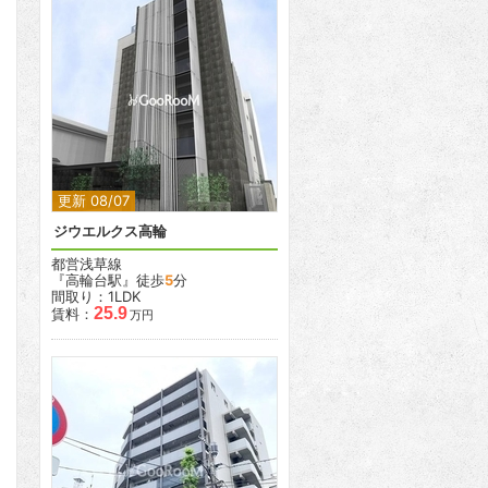
2
更新 08/07
ジウエルクス高輪
都営浅草線
『高輪台駅』徒歩
5
分
間取り：1LDK
25.9
賃料：
万円