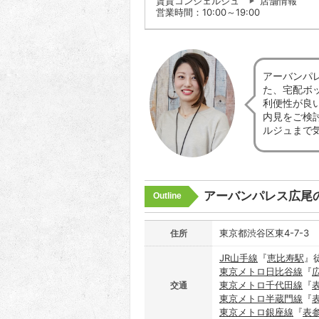
賃貸コンシェルジュ
店舗情報
営業時間：10:00～19:00
アーバンパ
た、宅配ボ
利便性が良
内見をご検
ルジュまで
アーバンパレス広尾
Outline
東京都渋谷区東4-7-3
住所
JR山手線
『
恵比寿駅
』
東京メトロ日比谷線
『
東京メトロ千代田線
『
交通
東京メトロ半蔵門線
『
東京メトロ銀座線
『
表