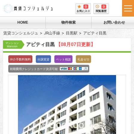
0
0
tog
お気に入り
閲覧履歴
me
HOME
物件検索
お問い合わせ
賃貸コンシェルジュ
JR山手線
目黒駅
アビティ目黒
マンション
アビティ目黒
【08月07日更新】
Mansion
仲介手数料無料
分譲賃貸
ペット相談
礼金ゼロ
初期費用クレジットカード決済可能