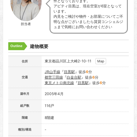
件となっております。
アビティ目黒は、現在空室が6室となって
います。
内見をご検討や物件・お部屋についてご不
明な点がございましたら賃貸コンシェルジ
担当者
ュまで気軽にお問い合わせください
建物概要
Outline
東京都品川区上大崎2-10-11
Map
住所
JR山手線
『
目黒駅
』徒歩
6
分
都営三田線
『
白金台駅
』徒歩
6
分
交通
東京メトロ南北線
『
目黒駅
』徒歩
6
分
2005年4月
築年月
116戸
総戸数
8階建
階建
-
種別/構造