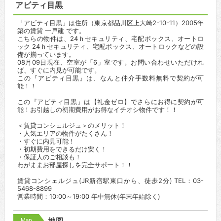
アビティ目黒
「アビティ目黒」は住所（東京都品川区上大崎2-10-11）2005年
築の賃貸 一戸建 です。
こちらの物件は、24ｈセキュリティ、宅配ボックス、オートロ
ック 24ｈセキュリティ、宅配ボックス、オートロックなどの設
備が揃っています。
08月09日現在、空室が「6」室です。お問い合わせいただけれ
ば、すぐに内見が可能です。
この『アビティ目黒』は、なんと仲介手数料無料で契約が可
能！！
この『アビティ目黒』は【礼金ゼロ】でさらにお得に契約が可
能！お引越しの初期費用がお得なイチオシ物件です！！
＜賃貸コンシェルジュ＞のメリット！
・人気エリアの物件がたくさん！
・すぐに内見可能！
・初期費用をできるだけ安く！
・保証人のご相談も！
わがままお部屋探しを完全サポート！！
賃貸コンシェルジュ(JR新宿駅東口から、徒歩2分) TEL：03-
5468-8899
営業時間：10:00～19:00 年中無休(年末年始除く)
Map
地図