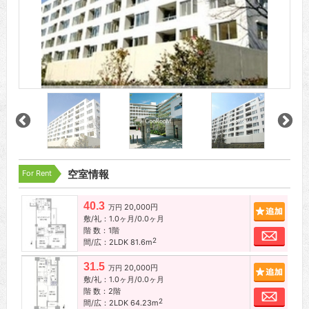
For Rent
空室情報
40.3
20,000円
追加
万円
敷/礼：1.0ヶ月/0.0ヶ月
階 数：1階
お問
2
間/広：2LDK 81.6m
31.5
20,000円
追加
万円
敷/礼：1.0ヶ月/0.0ヶ月
階 数：2階
お問
2
間/広：2LDK 64.23m