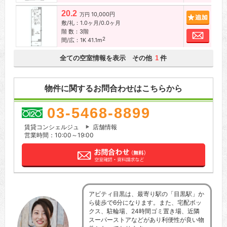
20.2
10,000円
追加
万円
敷/礼：1.0ヶ月/0.0ヶ月
階 数：3階
お問
2
間/広：1K 41.1m
全ての空室情報を表示 その他
件
1
物件に関するお問合わせはこちらから
03-5468-8899
賃貸コンシェルジュ
店舗情報
営業時間：10:00～19:00
アビティ目黒は、最寄り駅の「目黒駅」か
ら徒歩で6分になります。また、宅配ボッ
クス、駐輪場、24時間ゴミ置き場、近隣
スーパーストアなどがあり利便性が良い物