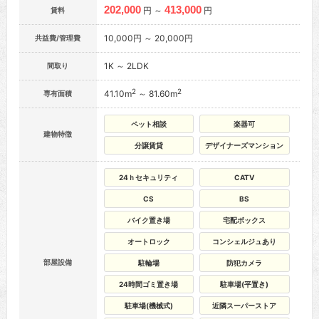
202,000
413,000
円 ～
円
賃料
10,000円 ～ 20,000円
共益費/管理費
1K ～ 2LDK
間取り
2
2
41.10m
～ 81.60m
専有面積
ペット相談
楽器可
建物特徴
分譲賃貸
デザイナーズマンション
24ｈセキュリティ
CATV
CS
BS
バイク置き場
宅配ボックス
オートロック
コンシェルジュあり
部屋設備
駐輪場
防犯カメラ
24時間ゴミ置き場
駐車場(平置き)
駐車場(機械式)
近隣スーパーストア