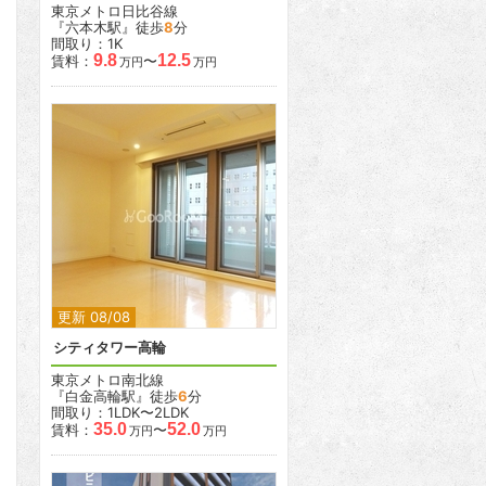
東京メトロ日比谷線
『六本木駅』徒歩
8
分
間取り：1K
9.8
12.5
賃料：
〜
万円
万円
2
2
更新 08/08
シティタワー高輪
東京メトロ南北線
『白金高輪駅』徒歩
6
分
間取り：1LDK〜2LDK
35.0
52.0
賃料：
〜
万円
万円