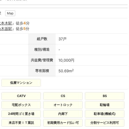
2
Map
六本木駅
』徒歩
4
分
乃木坂駅
』徒歩
5
分
総戸数
37戸
種別/構造
-
共益費/管理費
10,000円
2
専有面積
50.69m
低層マンション
CATV
CS
BS
宅配ボックス
オートロック
駐輪場
24時間ゴミ置き場
内廊下
駐車場(機械式)
来店不要ＩＴ重説
初期費用カード払い可
分割サービス利用可