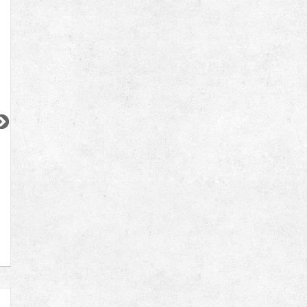
2
2
2
2
更新 08/08
更新 08/08
更新 08/08
コンフォリア・リヴ南砂町イースト
クム目黒五番館
スプランディッド
東京メトロ東西線
東急目黒線
東京メトロ東西線
『南砂町駅』徒歩
12
分
『武蔵小山駅』徒歩
3
分
『門前仲町駅』徒
間取り：1LDK〜3LDK
間取り：1LDK
間取り：1DK〜3LD
14.5
27.9
16.3
21.7
賃料：
〜
賃料：
賃料：
〜
万円
万円
万円
万円