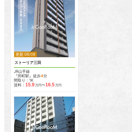
2
更新 08/08
ストーリア三田
JR山手線
『田町駅』徒歩
4
分
間取り：1K
15.9
16.5
賃料：
〜
万円
万円