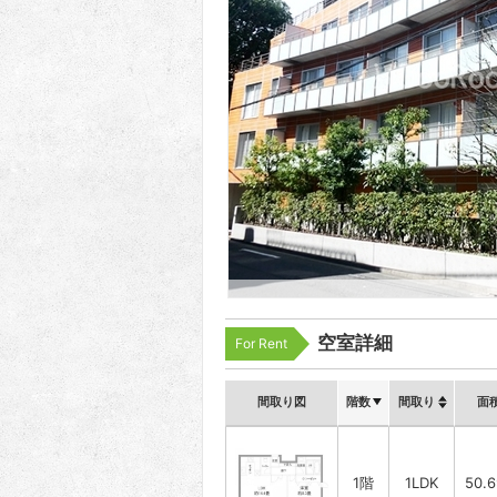
空室詳細
For Rent
間取り図
階数
間取り
面
1階
1LDK
50.