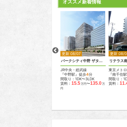
オススメ新着情報
2
2
2
2
2
更新 08/08
更新 08/07
更新 08/0
アジールコート麻布十番
パークシティ中野 ザタワー エアーズ
リテラス
都営大江戸線
JR中央・総武線
東京メトロ
分
『麻布十番駅』徒歩
8
分
『中野駅』徒歩
4
分
『南千住駅
間取り：1K〜2LDK
間取り：1DK〜3LDK
間取り：1D
.5
15.4
29.5
15.5
135.0
11.
賃料：
〜
賃料：
〜
賃料：
万円
万円
万円
万円
万
円