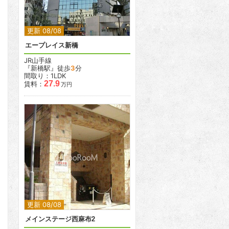
更新 08/08
エープレイス新橋
JR山手線
『新橋駅』徒歩
3
分
間取り：1LDK
27.9
賃料：
万円
2
2
更新 08/08
メインステージ西麻布2