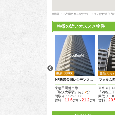
※地図上に表示される物件のアイコンは付近住所
特徴の近いオススメ物件
2
2
2
更新 07/12
更新 08/06
更新 07/2
ペアシティ代々木大山アネックス
HF駒沢公園レジデンスタワー
フォルム
小田急小田原線
東急田園都市線
東京メトロ
『代々木上原駅』徒歩
8
分
『駒沢大学駅』徒歩
2
分
『四谷三丁
間取り：1LDK
間取り：1R〜1LDK
間取り：1L
33.0
11.6
21.2
20.
賃料：
賃料：
〜
賃料：
万円
万円
万円