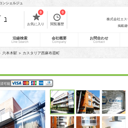
貸コンシェルジュ
0
0
株式会社エスティ
お気に入り
閲覧履歴
掲載建
沿線検索
会社概要
お問合わせ
Line Search
Company
Contact
六本木駅
カスタリア西麻布霞町
済可能