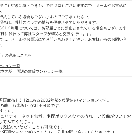
の他にも空き部屋・空き予定のお部屋もございますので、メールやお電話に
い。
ご成約している場合もございますのでご了承ください。
る場合は、弊社スタッフの情報を優先させていただきます。
SOHO利用については、お部屋ごとに禁止とされている場合もございます
客様に代わって弊社スタッフが確認と交渉を行います。
いては、メールやお電話にてお問い合わせください。お客様からのお問い合
す。
町」の詳細はこちら
ンション一覧
六本木駅」周辺の賃貸マンション一覧
麻布1-3-12にある2002年築の5階建のマンションです。
の他、乃木坂駅 が利用可能です。
おります。
キュリティ、ネット無料、宅配ボックスなどのうれしい設備がついてお
してみてください。
お支払いいただくことも可能です。
ご不明な点がございましたら、是非お問い合わせくださいませ。