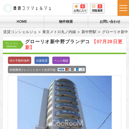
0
0
tog
お気に入り
閲覧履歴
me
HOME
物件検索
お問い合わせ
賃貸コンシェルジュ
東京メトロ丸ノ内線
新中野駅
グローリオ新中
グローリオ新中野ブランデコ
【07月28日更
マンション
Mansion
新】
仲介手数料無料
分譲賃貸
ペット相談
初期費用クレジットカード決済可能