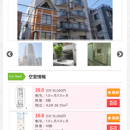
For Rent
空室情報
16.0
10,000円
追加
万円
敷/礼：1.0ヶ月/1.0ヶ月
階 数：5階
お問
2
間/広：1LDK 36.72m
16.8
15,000円
追加
万円
敷/礼：1.0ヶ月/1.0ヶ月
階 数：10階
お問