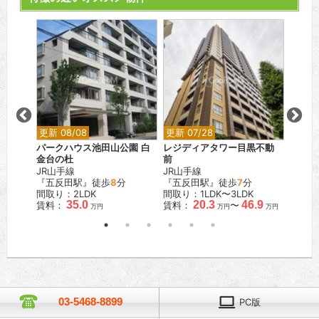
更新 08/08
更新 07/28
更新 0
パークハウス池田山公園 白
レジディアタワー目黒不動
カスタ
金台の杜
前
東急東
分
JR山手線
JR山手線
『武蔵
『五反田駅』徒歩
8
分
『五反田駅』徒歩
7
分
間取り
間取り：2LDK
間取り：1LDK〜3LDK
賃料：
35.0
20.3
46.9
賃料：
賃料：
〜
万円
万円
万円
03-5468-8899
PC版