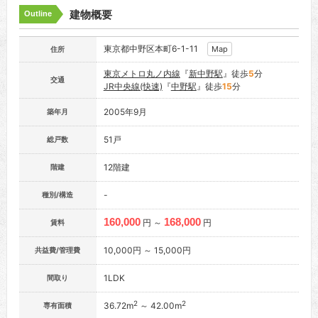
建物概要
Outline
東京都中野区本町6-1-11
Map
住所
東京メトロ丸ノ内線
『
新中野駅
』徒歩
5
分
交通
JR中央線(快速)
『
中野駅
』徒歩
15
分
2005年9月
築年月
51戸
総戸数
12階建
階建
-
種別/構造
160,000
168,000
円 ～
円
賃料
10,000円 ～ 15,000円
共益費/管理費
1LDK
間取り
2
2
36.72m
～ 42.00m
専有面積