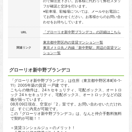
ので御注意下さい。お客様に代わって弊社スタッ
フが確認と交渉を行います。
※駐車場、駐輪場については、メールやお電話に
てお問い合わせください。お客様からのお問い合
わせをお待ちしています。
「グローリオ新中野ブランデコ」の詳細はこちら
URL
東京都中野区内の賃貸マンション一覧
東京メトロ丸ノ内線「新中野駅」周辺の賃貸マン
関連リンク
ション一覧
グローリオ新中野ブランデコ
「グローリオ新中野ブランデコ」は住所（東京都中野区本町6-1-
11）2005年築の賃貸 一戸建 です。
こちらの物件は、24ｈセキュリティ、宅配ボックス、オートロ
ック 24ｈセキュリティ、宅配ボックス、オートロックなどの設
備が揃っています。
08月09日現在、空室が「2」室です。お問い合わせいただけれ
ば、すぐに内見が可能です。
この『グローリオ新中野ブランデコ』は、なんと仲介手数料無料
で契約が可能！！
＜賃貸コンシェルジュ＞のメリット！