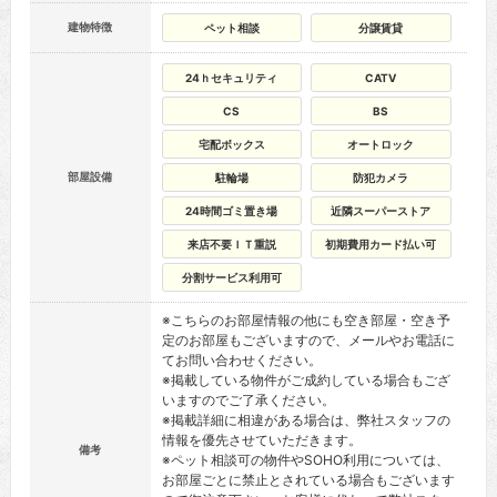
建物特徴
ペット相談
分譲賃貸
24ｈセキュリティ
CATV
CS
BS
宅配ボックス
オートロック
部屋設備
駐輪場
防犯カメラ
24時間ゴミ置き場
近隣スーパーストア
来店不要ＩＴ重説
初期費用カード払い可
分割サービス利用可
※こちらのお部屋情報の他にも空き部屋・空き予
定のお部屋もございますので、メールやお電話に
てお問い合わせください。
※掲載している物件がご成約している場合もござ
いますのでご了承ください。
※掲載詳細に相違がある場合は、弊社スタッフの
情報を優先させていただきます。
備考
※ペット相談可の物件やSOHO利用については、
お部屋ごとに禁止とされている場合もございます