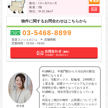
敷/礼：1.0ヶ月/1.0ヶ月
階 数：7階
お問
2
間/広：1R 35.38m
物件に関するお問合わせはこちらから
03-5468-8899
賃貸コンシェルジュ
店舗情報
営業時間：10:00～19:00
K’s麹町は、半蔵門駅から５分以内の駅近
物件になります。
また、宅配ボックス、駐輪場、24時間ゴ
ミ置き場、近隣スーパーストアなどがあり
利便性が良い物件となっております。
K’s麹町は、現在空室が3室となっていま
す。
内見をご検討や物件・お部屋についてご不
明な点がございましたら賃貸コンシェルジ
担当者