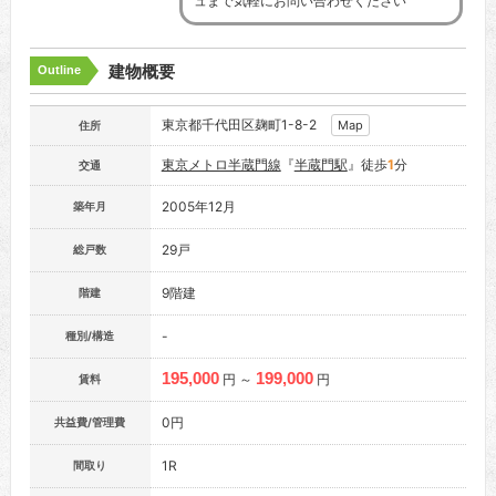
ュまで気軽にお問い合わせください
建物概要
Outline
東京都千代田区麹町1-8-2
Map
住所
東京メトロ半蔵門線
『
半蔵門駅
』徒歩
1
分
交通
2005年12月
築年月
29戸
総戸数
9階建
階建
-
種別/構造
195,000
199,000
円 ～
円
賃料
0円
共益費/管理費
1R
間取り