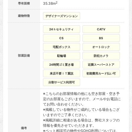
2
35.38m
専有面積
建物特徴
デザイナーズマンション
24ｈセキュリティ
CATV
CS
BS
宅配ボックス
オートロック
部屋設備
駐輪場
防犯カメラ
24時間ゴミ置き場
近隣スーパーストア
来店不要ＩＴ重説
初期費用カード払い可
分割サービス利用可
※こちらのお部屋情報の他にも空き部屋・空き予
定のお部屋もございますので、メールやお電話に
てお問い合わせください。
※掲載している物件がご成約している場合もござ
いますのでご了承ください。
※掲載詳細に相違がある場合は、弊社スタッフの
情報を優先させていただきます。
備考
※ペット相談可の物件やSOHO利用については、