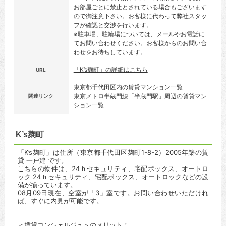
お部屋ごとに禁止とされている場合もございます
ので御注意下さい。お客様に代わって弊社スタッ
フが確認と交渉を行います。
※駐車場、駐輪場については、メールやお電話に
てお問い合わせください。お客様からのお問い合
わせをお待ちしています。
「K’s麹町」の詳細はこちら
URL
東京都千代田区内の賃貸マンション一覧
東京メトロ半蔵門線「半蔵門駅」周辺の賃貸マン
関連リンク
ション一覧
K’s麹町
「K’s麹町」は住所（東京都千代田区麹町1-8-2）2005年築の賃
貸 一戸建 です。
こちらの物件は、24ｈセキュリティ、宅配ボックス、オートロ
ック 24ｈセキュリティ、宅配ボックス、オートロックなどの設
備が揃っています。
08月09日現在、空室が「3」室です。お問い合わせいただけれ
ば、すぐに内見が可能です。
＜賃貸コンシェルジュ＞のメリット！