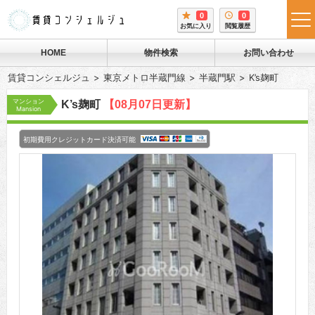
0
0
tog
お気に入り
閲覧履歴
me
HOME
物件検索
お問い合わせ
賃貸コンシェルジュ
東京メトロ半蔵門線
半蔵門駅
K’s麹町
マンション
K’s麹町
【08月07日更新】
Mansion
初期費用クレジットカード決済可能