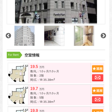
For Rent
空室情報
19.5
追加
万円
敷/礼：1.0ヶ月/1.0ヶ月
階 数：2階
お問
2
間/広：1R 35.38m
19.7
追加
万円
敷/礼：1.0ヶ月/1.0ヶ月
階 数：5階
お問
2
間/広：1R 35.38m
19.9
追加
万円