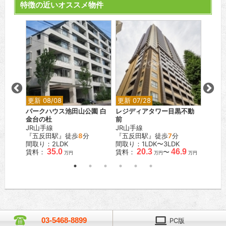
特徴の近いオススメ物件
更新 08/08
更新 07/28
更新 0
パークハウス池田山公園 白
レジディアタワー目黒不動
カスタ
金台の杜
前
東急東
分
JR山手線
JR山手線
『武蔵
『五反田駅』徒歩
8
分
『五反田駅』徒歩
7
分
間取り
間取り：2LDK
間取り：1LDK〜3LDK
賃料：
35.0
20.3
46.9
賃料：
賃料：
〜
万円
万円
万円
03-5468-8899
PC版