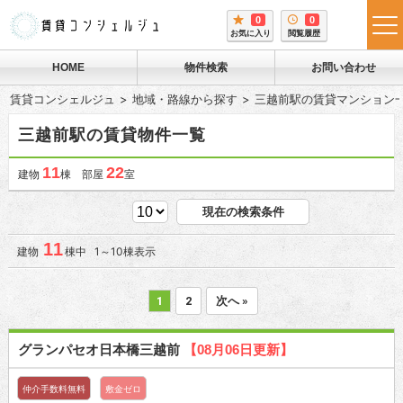
0
0
tog
お気に入り
閲覧履歴
me
HOME
物件検索
お問い合わせ
賃貸コンシェルジュ
地域・路線から探す
三越前駅の賃貸マンション
三越前駅の賃貸物件一覧
11
22
建物
棟 部屋
室
現在の検索条件
11
建物
棟中 1～10棟表示
1
2
次へ »
グランパセオ日本橋三越前
【08月06日更新】
仲介手数料無料
敷金ゼロ