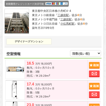
初期費用クレジットカード決済可能
東京都中央区日本橋小舟町4-4
東京メトロ銀座線『
三越前駅
』徒歩
6
分
東京メトロ半蔵門線『
三越前駅
』徒歩
6
分
東京メトロ日比谷線『
小伝馬町駅
』徒歩
6
分
築年月2019年9月
デザイナーズマンション
空室情報
16.5
18,000円
追加
万円
敷/礼：0.0ヶ月/1.0ヶ月
階 数：3階
お問
2
間/広：1K 29.29m
17.4
18,000円
追加
万円
敷/礼：0.0ヶ月/1.0ヶ月
階 数：5階
お問
2
間/広：1K 29.29m
23.0
18,000円
追加
万円