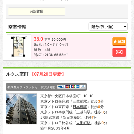
分譲賃貸
空室情報
35.0
20,000円
追加
万円
敷/礼：1.0ヶ月/1.0ヶ月
階 数：4階
お問
2
間/広：2LDK 65.58m
ルクス室町
【07月20日更新】
初期費用クレジットカード決済可能
東京都中央区日本橋室町1-10-10
東京メトロ銀座線『
三越前駅
』徒歩
3
分
東京メトロ東西線『
日本橋駅
』徒歩
6
分
東京メトロ半蔵門線『
三越前駅
』徒歩
3
分
JR総武本線『
新日本橋駅
』徒歩
7
分
東京メトロ日比谷線『
人形町駅
』徒歩
9
分
築年月2003年4月