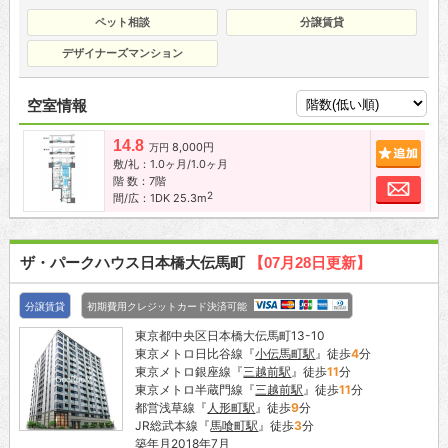
ペット相談
分譲賃貸
デザイナーズマンション
空室情報
14.8
8,000円
追加
万円
敷/礼：1.0ヶ月/1.0ヶ月
階 数：7階
お問
2
間/広：1DK 25.3m
ザ・パークハウス日本橋大伝馬町
【07月28日更新】
分譲賃貸
初期費用クレジットカード決済可能
東京都中央区日本橋大伝馬町13-10
東京メトロ日比谷線『
小伝馬町駅
』徒歩
4
分
東京メトロ銀座線『
三越前駅
』徒歩
11
分
東京メトロ半蔵門線『
三越前駅
』徒歩
11
分
都営浅草線『
人形町駅
』徒歩
9
分
JR総武本線『
馬喰町駅
』徒歩
3
分
築年月2018年7月