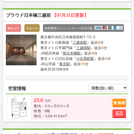
プラウド日本橋三越前
【07月31日更新】
敷金ゼロ
礼金ゼロ
初期費用クレジットカード決済可能
東京都中央区日本橋堀留町1-13-3
東京メトロ銀座線『
三越前駅
』徒歩
6
分
東京メトロ半蔵門線『
三越前駅
』徒歩
6
分
JR総武本線『
新日本橋駅
』徒歩
4
分
東京メトロ日比谷線『
小伝馬町駅
』徒歩
4
分
JR山手線『
東京駅
』徒歩
15
分
築年月2016年9月
空室情報
23.0
追加
万円
敷/礼：0.0ヶ月/0.0ヶ月
階 数：9階
お問
2
間/広：1LDK 41.54m