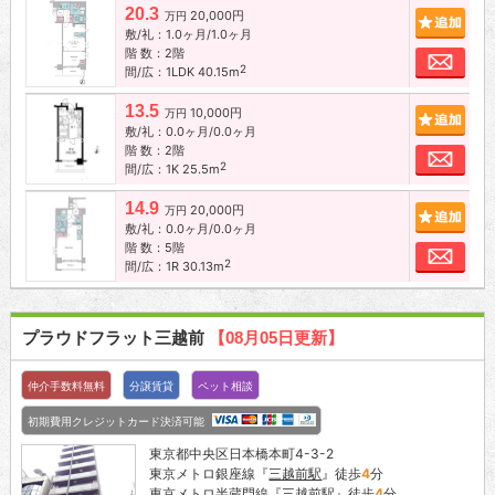
20.3
20,000円
追加
万円
敷/礼：1.0ヶ月/1.0ヶ月
階 数：2階
お問
2
間/広：1LDK 40.15m
13.5
10,000円
追加
万円
敷/礼：0.0ヶ月/0.0ヶ月
階 数：2階
お問
2
間/広：1K 25.5m
14.9
20,000円
追加
万円
敷/礼：0.0ヶ月/0.0ヶ月
階 数：5階
お問
2
間/広：1R 30.13m
プラウドフラット三越前
【08月05日更新】
仲介手数料無料
分譲賃貸
ペット相談
初期費用クレジットカード決済可能
東京都中央区日本橋本町4-3-2
東京メトロ銀座線『
三越前駅
』徒歩
4
分
東京メトロ半蔵門線『
三越前駅
』徒歩
4
分