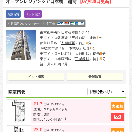
オープンレジデンシア日本橋三越前
【07月30日更新】
分譲賃貸
ペット相談
初期費用クレジットカード決済可能
東京都中央区日本橋本町1-7-11
東京メトロ銀座線『
三越前駅
』徒歩
5
分
都営浅草線『
人形町駅
』徒歩
6
分
JR総武本線『
新日本橋駅
』徒歩
6
分
東京メトロ日比谷線『
人形町駅
』徒歩
6
分
東京メトロ半蔵門線『
三越前駅
』徒歩
5
分
築年月2016年7月
ペット相談
分譲賃貸
空室情報
21.3
15,000円
追加
万円
敷/礼：2.0ヶ月/1.0ヶ月
階 数：3階
お問
2
間/広：1LDK 44.87m
22.0
10,000円
追加
万円