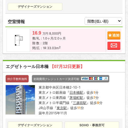
デザイナーズマンション
空室情報
16.9
8,000円
追加
万円
敷/礼：1.0ヶ月/2.0ヶ月
階 数：2階
お問
2
間/広：1R 33.03m
エグゼトゥール日本橋
【07月12日更新】
仲介手数料無料
初期費用クレジットカード決済可能
東京都中央区日本橋2-10-1
東京メトロ銀座線『
日本橋駅
』徒歩
1
分
東京メトロ東西線『
茅場町駅
』徒歩
7
分
東京メトロ半蔵門線『
三越前駅
』徒歩
9
分
JR山手線『
東京駅
』徒歩
11
分
築年月2015年11月
デザイナーズマンション
SOHO・事務所可