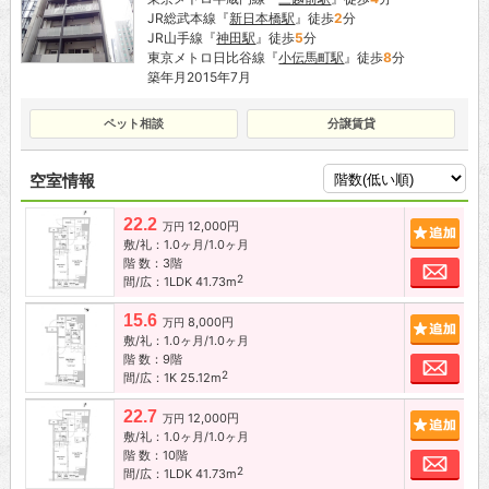
JR総武本線『
新日本橋駅
』徒歩
2
分
JR山手線『
神田駅
』徒歩
5
分
東京メトロ日比谷線『
小伝馬町駅
』徒歩
8
分
築年月2015年7月
ペット相談
分譲賃貸
空室情報
22.2
12,000円
追加
万円
敷/礼：1.0ヶ月/1.0ヶ月
階 数：3階
お問
2
間/広：1LDK 41.73m
15.6
8,000円
追加
万円
敷/礼：1.0ヶ月/1.0ヶ月
階 数：9階
お問
2
間/広：1K 25.12m
22.7
12,000円
追加
万円
敷/礼：1.0ヶ月/1.0ヶ月
階 数：10階
お問
2
間/広：1LDK 41.73m