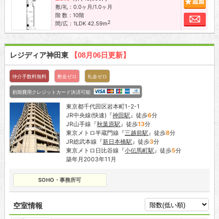
敷/礼：0.0ヶ月/1.0ヶ月
階 数：10階
お問
2
間/広：1LDK 42.59m
レジディア神田東
【08月06日更新】
仲介手数料無料
敷金ゼロ
礼金ゼロ
初期費用クレジットカード決済可能
東京都千代田区岩本町1-2-1
JR中央線(快速)『
神田駅
』徒歩
6
分
JR山手線『
秋葉原駅
』徒歩
13
分
東京メトロ半蔵門線『
三越前駅
』徒歩
8
分
JR総武本線『
新日本橋駅
』徒歩
3
分
東京メトロ日比谷線『
小伝馬町駅
』徒歩
5
分
築年月2003年11月
SOHO・事務所可
空室情報