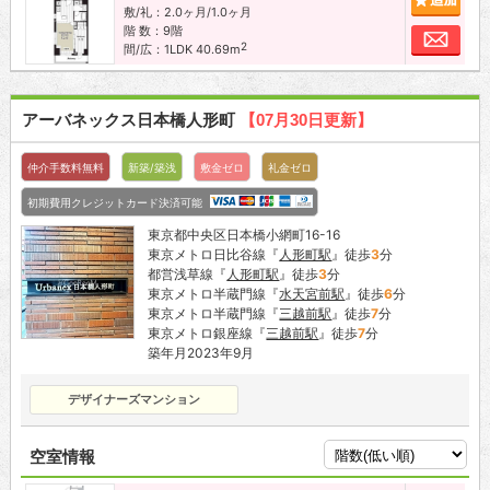
敷/礼：2.0ヶ月/1.0ヶ月
階 数：9階
お問
2
間/広：1LDK 40.69m
アーバネックス日本橋人形町
【07月30日更新】
仲介手数料無料
新築/築浅
敷金ゼロ
礼金ゼロ
初期費用クレジットカード決済可能
東京都中央区日本橋小網町16-16
東京メトロ日比谷線『
人形町駅
』徒歩
3
分
都営浅草線『
人形町駅
』徒歩
3
分
東京メトロ半蔵門線『
水天宮前駅
』徒歩
6
分
東京メトロ半蔵門線『
三越前駅
』徒歩
7
分
東京メトロ銀座線『
三越前駅
』徒歩
7
分
築年月2023年9月
デザイナーズマンション
空室情報