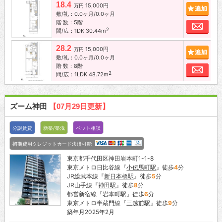
18.4
15,000円
追加
万円
敷/礼：0.0ヶ月/0.0ヶ月
階 数：5階
お問
2
間/広：1DK 30.44m
28.2
15,000円
追加
万円
敷/礼：0.0ヶ月/0.0ヶ月
階 数：8階
お問
2
間/広：1LDK 48.72m
ズーム神田
【07月29日更新】
分譲賃貸
新築/築浅
ペット相談
初期費用クレジットカード決済可能
東京都千代田区神田岩本町1-1-8
東京メトロ日比谷線『
小伝馬町駅
』徒歩
4
分
JR総武本線『
新日本橋駅
』徒歩
5
分
JR山手線『
神田駅
』徒歩
8
分
都営新宿線『
岩本町駅
』徒歩
6
分
東京メトロ半蔵門線『
三越前駅
』徒歩
9
分
築年月2025年2月