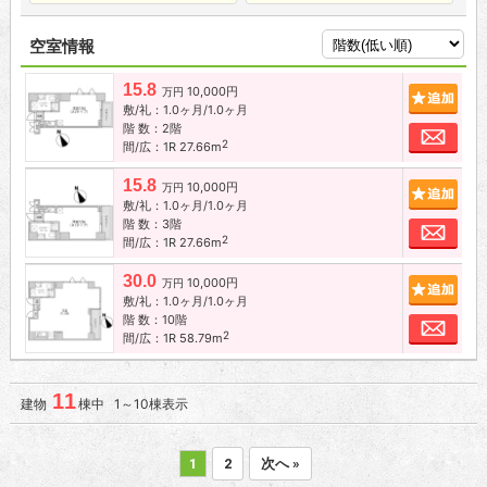
空室情報
15.8
10,000円
追加
万円
敷/礼：1.0ヶ月/1.0ヶ月
階 数：2階
お問
2
間/広：1R 27.66m
15.8
10,000円
追加
万円
敷/礼：1.0ヶ月/1.0ヶ月
階 数：3階
お問
2
間/広：1R 27.66m
30.0
10,000円
追加
万円
敷/礼：1.0ヶ月/1.0ヶ月
階 数：10階
お問
2
間/広：1R 58.79m
11
建物
棟中 1～10棟表示
1
2
次へ »