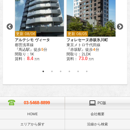
更新 08/06
更新 08/05
更新 0
砥
アルテシモ ヴィータ
フォレセーヌ赤坂氷川町
ウィル
都営浅草線
東京メトロ千代田線
東京メ
『馬込駅』徒歩
5
分
『赤坂駅』徒歩
4
分
『月島
間取り：1K
間取り：2LDK
間取り：
8.4
73.0
賃料：
賃料：
賃料：
万円
万円
03-5468-8899
PC版
HOME
会社概要
エリアから探す
沿線から検索