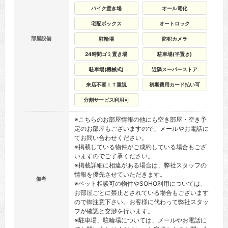
バイク置き場
オール電化
宅配ボックス
オートロック
部屋設備
駐輪場
防犯カメラ
24時間ゴミ置き場
駐車場(平置き)
駐車場(機械式)
近隣スーパーストア
来店不要ＩＴ重説
初期費用カード払い可
分割サービス利用可
※こちらのお部屋情報の他にも空き部屋・空き予
定のお部屋もございますので、メールやお電話に
てお問い合わせください。
※掲載している物件がご成約している場合もござ
いますのでご了承ください。
※掲載詳細に相違がある場合は、弊社スタッフの
情報を優先させていただきます。
備考
※ペット相談可の物件やSOHO利用については、
お部屋ごとに禁止とされている場合もございます
ので御注意下さい。お客様に代わって弊社スタッ
フが確認と交渉を行います。
※駐車場、駐輪場については、メールやお電話に