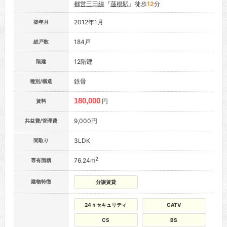
都営三田線
『
蓮根駅
』徒歩
12
分
2012年1月
築年月
184戸
総戸数
12階建
階建
鉄骨
種別/構造
180,000
円
賃料
9,000円
共益費/管理費
3LDK
間取り
2
76.24m
専有面積
建物特徴
分譲賃貸
24ｈセキュリティ
CATV
CS
BS