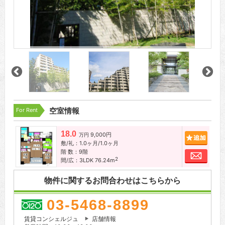
For Rent
空室情報
18.0
9,000円
追加
万円
敷/礼：1.0ヶ月/1.0ヶ月
階 数：9階
お問
2
間/広：3LDK 76.24m
物件に関するお問合わせはこちらから
03-5468-8899
賃貸コンシェルジュ
店舗情報