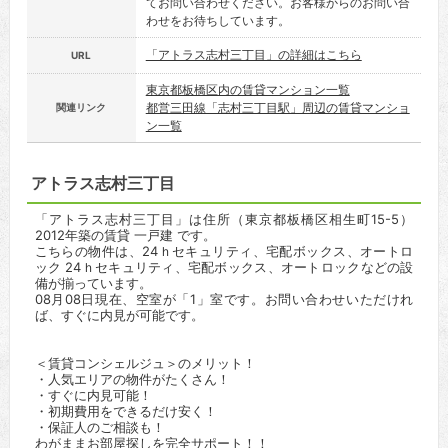
てお問い合わせください。お客様からのお問い合
わせをお待ちしています。
「アトラス志村三丁目」の詳細はこちら
URL
東京都板橋区内の賃貸マンション一覧
都営三田線「志村三丁目駅」周辺の賃貸マンショ
関連リンク
ン一覧
アトラス志村三丁目
「アトラス志村三丁目」は住所（東京都板橋区相生町15-5）
2012年築の賃貸 一戸建 です。
こちらの物件は、24ｈセキュリティ、宅配ボックス、オートロ
ック 24ｈセキュリティ、宅配ボックス、オートロックなどの設
備が揃っています。
08月08日現在、空室が「1」室です。お問い合わせいただけれ
ば、すぐに内見が可能です。
＜賃貸コンシェルジュ＞のメリット！
・人気エリアの物件がたくさん！
・すぐに内見可能！
・初期費用をできるだけ安く！
・保証人のご相談も！
わがままお部屋探しを完全サポート！！