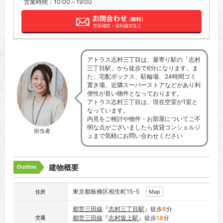
営業時間：10:00～19:00
アトラス志村三丁目は、最寄り駅の「志村
三丁目駅」から徒歩で6分になります。ま
た、宅配ボックス、駐輪場、24時間ゴミ
置き場、近隣スーパーストアなどがあり利
便性が良い物件となっております。
アトラス志村三丁目は、現在空室が1室と
なっています。
内見をご検討や物件・お部屋についてご不
明な点がございましたら賃貸コンシェルジ
担当者
ュまで気軽にお問い合わせください
建物概要
Outline
東京都板橋区相生町15-5
Map
住所
都営三田線
『
志村三丁目駅
』徒歩
6
分
都営三田線
『
志村坂上駅
』徒歩
18
分
交通