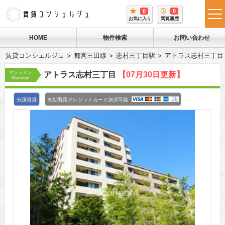
0
0
tog
お気に入り
閲覧履歴
me
HOME
物件検索
お問い合わせ
賃貸コンシェルジュ
都営三田線
志村三丁目駅
アトラス志村三丁目
マンション
アトラス志村三丁目
【07月30日更新】
Mansion
分譲賃貸
初期費用クレジットカード決済可能