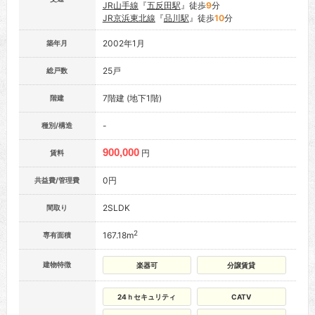
JR山手線
『
五反田駅
』徒歩
9
分
JR京浜東北線
『
品川駅
』徒歩
10
分
2002年1月
築年月
25戸
総戸数
7階建 (地下1階)
階建
-
種別/構造
900,000
円
賃料
0円
共益費/管理費
2SLDK
間取り
2
167.18m
専有面積
建物特徴
楽器可
分譲賃貸
24ｈセキュリティ
CATV