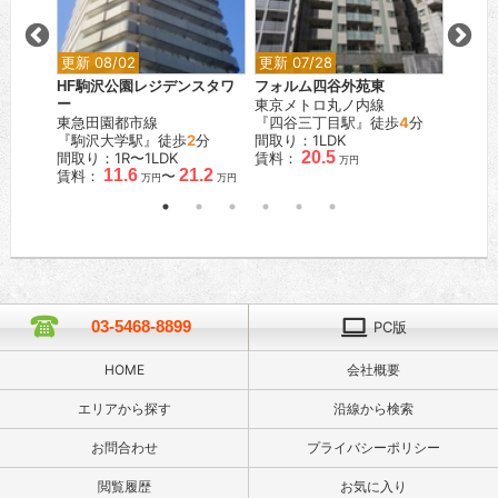
更新 08/02
更新 07/28
更新 0
黒
HF駒沢公園レジデンスタワ
フォルム四谷外苑東
マイヨ
ー
東京メトロ丸ノ内線
東急東
東急田園都市線
『四谷三丁目駅』徒歩
4
分
『代官
『駒沢大学駅』徒歩
2
分
間取り：1LDK
間取り
20.5
間取り：1R〜1LDK
賃料：
賃料：
万円
11.6
21.2
賃料：
〜
万円
万円
03-5468-8899
PC版
HOME
会社概要
エリアから探す
沿線から検索
お問合わせ
プライバシーポリシー
閲覧履歴
お気に入り