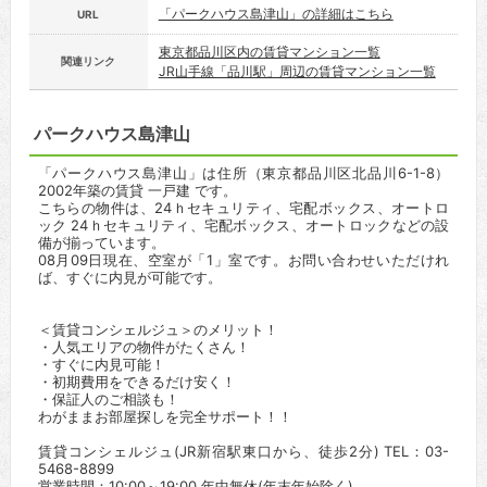
「パークハウス島津山」の詳細はこちら
URL
東京都品川区内の賃貸マンション一覧
関連リンク
JR山手線「品川駅」周辺の賃貸マンション一覧
パークハウス島津山
「パークハウス島津山」は住所（東京都品川区北品川6-1-8）
2002年築の賃貸 一戸建 です。
こちらの物件は、24ｈセキュリティ、宅配ボックス、オートロ
ック 24ｈセキュリティ、宅配ボックス、オートロックなどの設
備が揃っています。
08月09日現在、空室が「1」室です。お問い合わせいただけれ
ば、すぐに内見が可能です。
＜賃貸コンシェルジュ＞のメリット！
・人気エリアの物件がたくさん！
・すぐに内見可能！
・初期費用をできるだけ安く！
・保証人のご相談も！
わがままお部屋探しを完全サポート！！
賃貸コンシェルジュ(JR新宿駅東口から、徒歩2分) TEL：03-
5468-8899
営業時間：10:00～19:00 年中無休(年末年始除く)