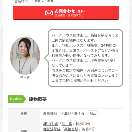
営業時間：10:00～19:00
パークハウス島津山は、高輪台駅から５分
以内の駅近物件になります。
また、宅配ボックス、駐輪場、24時間ゴ
ミ置き場、近隣スーパーストアなどがあり
利便性が良い物件となっております。
パークハウス島津山は、現在空室が1室と
なっています。
内見をご検討や物件・お部屋についてご不
明な点がございましたら賃貸コンシェルジ
担当者
ュまで気軽にお問い合わせください
建物概要
Outline
東京都品川区北品川6-1-8
Map
住所
JR山手線
『
品川駅
』徒歩
10
分
都営浅草線
『
高輪台駅
』徒歩
5
分
交通