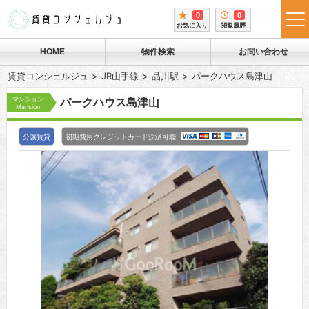
0
0
tog
お気に入り
閲覧履歴
me
HOME
物件検索
お問い合わせ
賃貸コンシェルジュ
JR山手線
品川駅
パークハウス島津山
マンション
パークハウス島津山
Mansion
分譲賃貸
初期費用クレジットカード決済可能