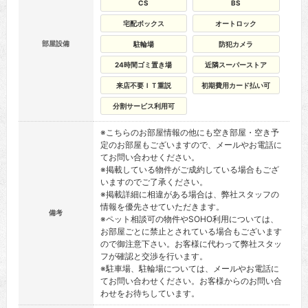
CS
BS
宅配ボックス
オートロック
部屋設備
駐輪場
防犯カメラ
24時間ゴミ置き場
近隣スーパーストア
来店不要ＩＴ重説
初期費用カード払い可
分割サービス利用可
※こちらのお部屋情報の他にも空き部屋・空き予
定のお部屋もございますので、メールやお電話に
てお問い合わせください。
※掲載している物件がご成約している場合もござ
いますのでご了承ください。
※掲載詳細に相違がある場合は、弊社スタッフの
情報を優先させていただきます。
備考
※ペット相談可の物件やSOHO利用については、
お部屋ごとに禁止とされている場合もございます
ので御注意下さい。お客様に代わって弊社スタッ
フが確認と交渉を行います。
※駐車場、駐輪場については、メールやお電話に
てお問い合わせください。お客様からのお問い合
わせをお待ちしています。