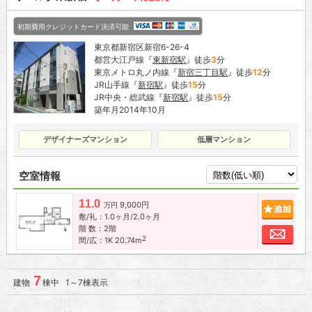
初期費用クレジットカード決済可能
東京都新宿区新宿6-26-4
都営大江戸線『
東新宿駅
』徒歩
3
分
東京メトロ丸ノ内線『
新宿三丁目駅
』徒歩
12
分
JR山手線『
新宿駅
』徒歩
15
分
JR中央・総武線『
新宿駅
』徒歩
15
分
築年月2014年10月
デザイナーズマンション
低層マンション
空室情報
11.0
9,000円
追加
万円
敷/礼：1.0ヶ月/2.0ヶ月
階 数：2階
お問
2
間/広：1K 20.74m
7
建物
棟中 1～7棟表示