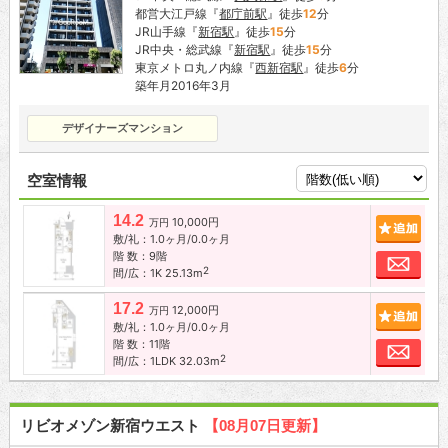
都営大江戸線『
都庁前駅
』徒歩
12
分
JR山手線『
新宿駅
』徒歩
15
分
JR中央・総武線『
新宿駅
』徒歩
15
分
東京メトロ丸ノ内線『
西新宿駅
』徒歩
6
分
築年月2016年3月
デザイナーズマンション
空室情報
14.2
10,000円
追加
万円
敷/礼：1.0ヶ月/0.0ヶ月
階 数：9階
お問
2
間/広：1K 25.13m
17.2
12,000円
追加
万円
敷/礼：1.0ヶ月/0.0ヶ月
階 数：11階
お問
2
間/広：1LDK 32.03m
リビオメゾン新宿ウエスト
【08月07日更新】