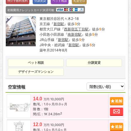
仲介手数料無料
分譲賃貸
ペット相談
礼金ゼロ
初期費用クレジットカード決済可能
東京都渋谷区代々木2-18
京王線『
新宿駅
』徒歩
3
分
都営大江戸線『
西新宿五丁目駅
』徒歩
5
分
小田急小田原線『
南新宿駅
』徒歩
5
分
JR山手線『
新宿駅
』徒歩
5
分
JR中央・総武線『
新宿駅
』徒歩
5
分
築年月2014年8月
ペット相談
分譲賃貸
デザイナーズマンション
空室情報
14.0
10,000円
追加
万円
敷/礼：1.0ヶ月/0.0ヶ月
階 数：1階
お問
2
間/広：1K 24.26m
12.0
10,000円
追加
万円
敷/礼：1.0ヶ月/1.0ヶ月