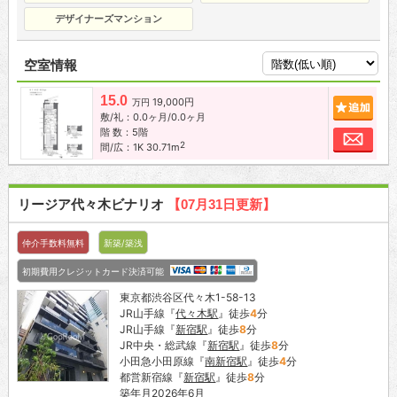
デザイナーズマンション
空室情報
15.0
19,000円
追加
万円
敷/礼：0.0ヶ月/0.0ヶ月
階 数：5階
お問
2
間/広：1K 30.71m
リージア代々木ビナリオ
【07月31日更新】
仲介手数料無料
新築/築浅
初期費用クレジットカード決済可能
東京都渋谷区代々木1-58-13
JR山手線『
代々木駅
』徒歩
4
分
JR山手線『
新宿駅
』徒歩
8
分
JR中央・総武線『
新宿駅
』徒歩
8
分
小田急小田原線『
南新宿駅
』徒歩
4
分
都営新宿線『
新宿駅
』徒歩
8
分
築年月2026年6月