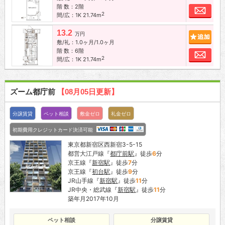
階 数：2階
お問
2
間/広：1K 21.74m
13.2
追加
万円
敷/礼：1.0ヶ月/1.0ヶ月
階 数：6階
お問
2
間/広：1K 21.74m
ズーム都庁前
【08月05日更新】
分譲賃貸
ペット相談
敷金ゼロ
礼金ゼロ
初期費用クレジットカード決済可能
東京都新宿区西新宿3-5-15
都営大江戸線『
都庁前駅
』徒歩
6
分
京王線『
新宿駅
』徒歩
7
分
京王線『
初台駅
』徒歩
9
分
JR山手線『
新宿駅
』徒歩
11
分
JR中央・総武線『
新宿駅
』徒歩
11
分
築年月2017年10月
ペット相談
分譲賃貸