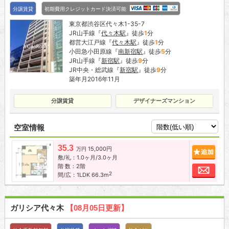
分譲賃貸
初期費用クレジットカード決済可能
東京都渋谷区代々木1-35-7
JR山手線『
代々木駅
』徒歩
1
分
都営大江戸線『
代々木駅
』徒歩
1
分
小田急小田原線『
南新宿駅
』徒歩
5
分
JR山手線『
新宿駅
』徒歩
9
分
JR中央・総武線『
新宿駅
』徒歩
9
分
築年月2016年11月
分譲賃貸
デザイナーズマンション
空室情報
35.3
15,000円
追加
万円
敷/礼：1.0ヶ月/3.0ヶ月
階 数：2階
お問
2
間/広：1LDK 66.3m
ガリシア代々木
【08月05日更新】