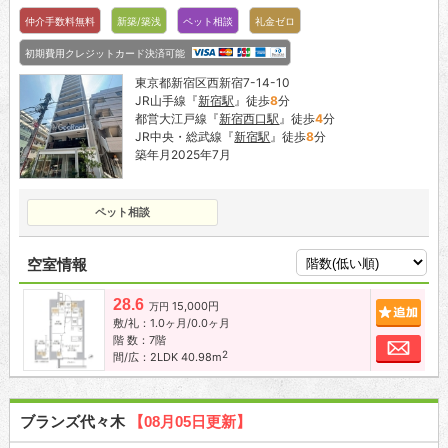
仲介手数料無料
新築/築浅
ペット相談
礼金ゼロ
初期費用クレジットカード決済可能
東京都新宿区西新宿7-14-10
JR山手線『
新宿駅
』徒歩
8
分
都営大江戸線『
新宿西口駅
』徒歩
4
分
JR中央・総武線『
新宿駅
』徒歩
8
分
築年月2025年7月
ペット相談
空室情報
28.6
15,000円
追加
万円
敷/礼：1.0ヶ月/0.0ヶ月
階 数：7階
お問
2
間/広：2LDK 40.98m
ブランズ代々木
【08月05日更新】