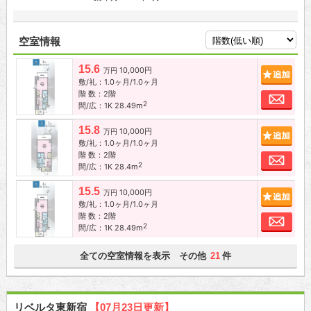
空室情報
15.6
10,000円
追加
万円
敷/礼：1.0ヶ月/1.0ヶ月
階 数：2階
お問
2
間/広：1K 28.49m
15.8
10,000円
追加
万円
敷/礼：1.0ヶ月/1.0ヶ月
階 数：2階
お問
2
間/広：1K 28.4m
15.5
10,000円
追加
万円
敷/礼：1.0ヶ月/1.0ヶ月
階 数：2階
お問
2
間/広：1K 28.49m
全ての空室情報を表示 その他
件
21
リベルタ東新宿
【07月23日更新】