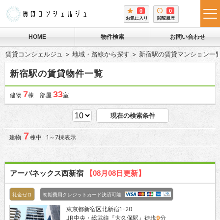
0
0
tog
お気に入り
閲覧履歴
me
HOME
物件検索
お問い合わせ
賃貸コンシェルジュ
地域・路線から探す
新宿駅の賃貸マンション一
新宿駅の賃貸物件一覧
7
33
建物
棟 部屋
室
現在の検索条件
7
建物
棟中 1～7棟表示
アーバネックス西新宿
【08月08日更新】
礼金ゼロ
初期費用クレジットカード決済可能
東京都新宿区北新宿1-20
JR中央・総武線『
大久保駅
』徒歩
9
分