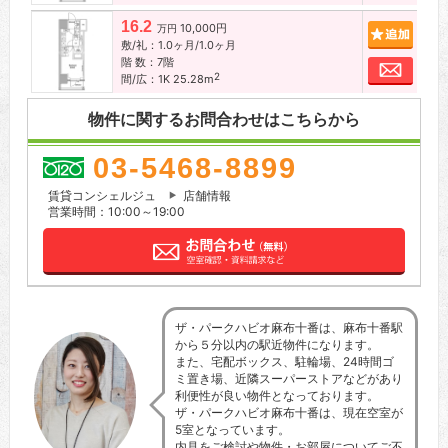
16.2
10,000円
追加
万円
敷/礼：1.0ヶ月/1.0ヶ月
階 数：7階
お問
2
間/広：1K 25.28m
物件に関するお問合わせはこちらから
03-5468-8899
賃貸コンシェルジュ
店舗情報
営業時間：10:00～19:00
ザ・パークハビオ麻布十番は、麻布十番駅
から５分以内の駅近物件になります。
また、宅配ボックス、駐輪場、24時間ゴ
ミ置き場、近隣スーパーストアなどがあり
利便性が良い物件となっております。
ザ・パークハビオ麻布十番は、現在空室が
5室となっています。
内見をご検討や物件・お部屋についてご不