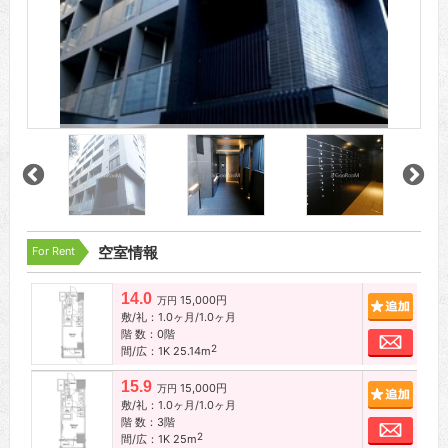
For Rent
空室情報
14.0
15,000円
追加
万円
敷/礼：1.0ヶ月/1.0ヶ月
階 数：0階
お問
2
間/広：1K 25.14m
15.9
15,000円
追加
万円
敷/礼：1.0ヶ月/1.0ヶ月
階 数：3階
お問
2
間/広：1K 25m