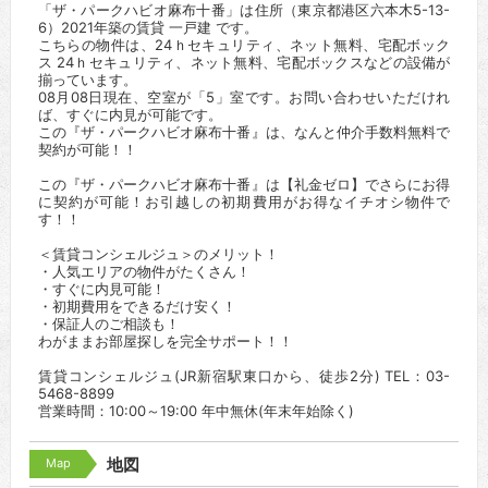
「ザ・パークハビオ麻布十番」は住所（東京都港区六本木5-13-
6）2021年築の賃貸 一戸建 です。
こちらの物件は、24ｈセキュリティ、ネット無料、宅配ボック
ス 24ｈセキュリティ、ネット無料、宅配ボックスなどの設備が
揃っています。
08月08日現在、空室が「5」室です。お問い合わせいただけれ
ば、すぐに内見が可能です。
この『ザ・パークハビオ麻布十番』は、なんと仲介手数料無料で
契約が可能！！
この『ザ・パークハビオ麻布十番』は【礼金ゼロ】でさらにお得
に契約が可能！お引越しの初期費用がお得なイチオシ物件で
す！！
＜賃貸コンシェルジュ＞のメリット！
・人気エリアの物件がたくさん！
・すぐに内見可能！
・初期費用をできるだけ安く！
・保証人のご相談も！
わがままお部屋探しを完全サポート！！
賃貸コンシェルジュ(JR新宿駅東口から、徒歩2分) TEL：03-
5468-8899
営業時間：10:00～19:00 年中無休(年末年始除く)
Map
地図