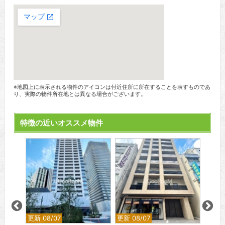
※地図上に表示される物件のアイコンは付近住所に所在することを表すものであ
り、実際の物件所在地とは異なる場合がございます。
特徴の近いオススメ物件
更新 08/07
更新 08/07
更新 0