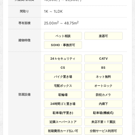
1K ～ 1LDK
間取り
2
2
25.00m
～ 48.75m
専有面積
ペット相談
楽器可
建物特徴
SOHO・事務所可
24ｈセキュリティ
CATV
CS
BS
バイク置き場
ネット無料
宅配ボックス
オートロック
部屋設備
駐輪場
防犯カメラ
24時間ゴミ置き場
内廊下
駐車場(平置き)
駐車場(機械式)
近隣スーパーストア
来店不要ＩＴ重説
初期費用カード払い可
分割サービス利用可