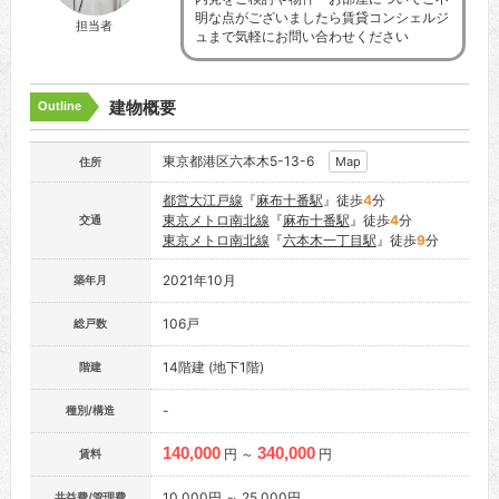
明な点がございましたら賃貸コンシェルジ
担当者
ュまで気軽にお問い合わせください
建物概要
Outline
東京都港区六本木5-13-6
Map
住所
都営大江戸線
『
麻布十番駅
』徒歩
4
分
東京メトロ南北線
『
麻布十番駅
』徒歩
4
分
交通
東京メトロ南北線
『
六本木一丁目駅
』徒歩
9
分
2021年10月
築年月
106戸
総戸数
14階建 (地下1階)
階建
-
種別/構造
140,000
340,000
円 ～
円
賃料
10,000円 ～ 25,000円
共益費/管理費