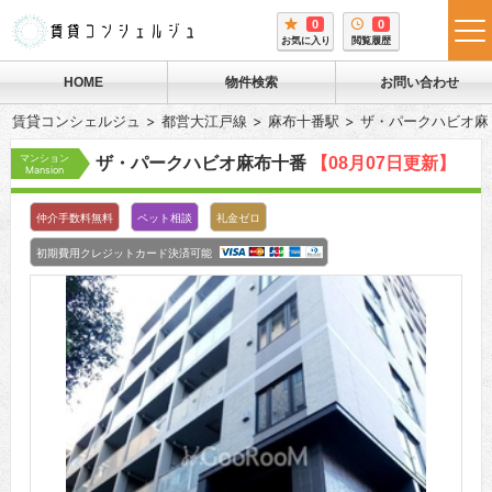
0
0
tog
お気に入り
閲覧履歴
me
HOME
物件検索
お問い合わせ
賃貸コンシェルジュ
都営大江戸線
麻布十番駅
ザ・パークハビオ麻
マンション
ザ・パークハビオ麻布十番
【08月07日更新】
Mansion
仲介手数料無料
ペット相談
礼金ゼロ
初期費用クレジットカード決済可能