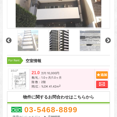
For Rent
空室情報
21.0
10,000円
追加
万円
敷/礼：1.0ヶ月/1.0ヶ月
階 数：2階
お問
2
間/広：1LDK 41.42m
物件に関するお問合わせはこちらから
03-5468-8899
賃貸コンシェルジュ
店舗情報