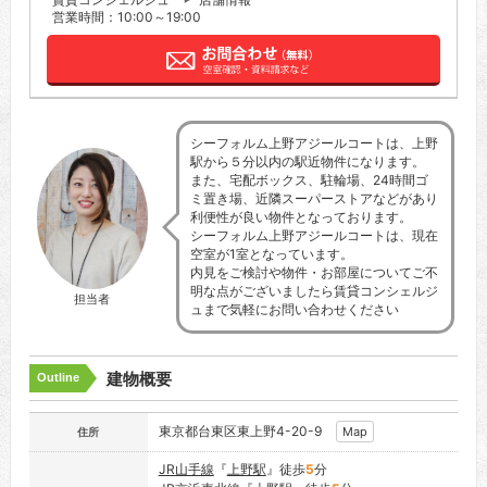
営業時間：10:00～19:00
シーフォルム上野アジールコートは、上野
駅から５分以内の駅近物件になります。
また、宅配ボックス、駐輪場、24時間ゴ
ミ置き場、近隣スーパーストアなどがあり
利便性が良い物件となっております。
シーフォルム上野アジールコートは、現在
空室が1室となっています。
内見をご検討や物件・お部屋についてご不
明な点がございましたら賃貸コンシェルジ
担当者
ュまで気軽にお問い合わせください
建物概要
Outline
東京都台東区東上野4-20-9
Map
住所
JR山手線
『
上野駅
』徒歩
5
分