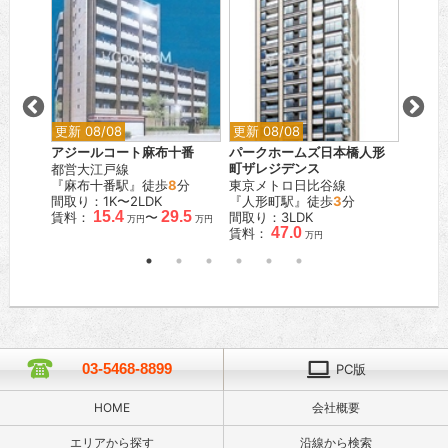
更新 08/08
更新 08/08
更新 0
ウッド
アジールコート麻布十番
パークホームズ日本橋人形
ベルメ
都営大江戸線
町ザレジデンス
東急大
分
『麻布十番駅』徒歩
8
分
東京メトロ日比谷線
『尾山
間取り：1K〜2LDK
『人形町駅』徒歩
3
分
間取り
15.4
29.5
賃料：
〜
間取り：3LDK
賃料：
万円
万円
47.0
賃料：
万円
03-5468-8899
PC版
HOME
会社概要
エリアから探す
沿線から検索