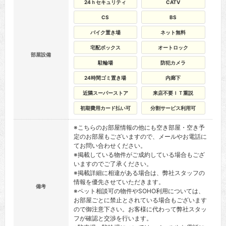
24ｈセキュリティ
CATV
CS
BS
バイク置き場
ネット無料
宅配ボックス
オートロック
部屋設備
駐輪場
防犯カメラ
24時間ゴミ置き場
内廊下
近隣スーパーストア
来店不要ＩＴ重説
初期費用カード払い可
分割サービス利用可
※こちらのお部屋情報の他にも空き部屋・空き予
定のお部屋もございますので、メールやお電話に
てお問い合わせください。
※掲載している物件がご成約している場合もござ
いますのでご了承ください。
※掲載詳細に相違がある場合は、弊社スタッフの
情報を優先させていただきます。
備考
※ペット相談可の物件やSOHO利用については、
お部屋ごとに禁止とされている場合もございます
ので御注意下さい。お客様に代わって弊社スタッ
フが確認と交渉を行います。