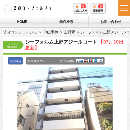
0
0
tog
お気に入り
閲覧履歴
me
HOME
物件検索
お問い合わせ
賃貸コンシェルジュ
JR山手線
上野駅
シーフォルム上野アジールコ
シーフォルム上野アジールコート
【07月10日
マンション
Mansion
更新】
分譲賃貸
初期費用クレジットカード決済可能