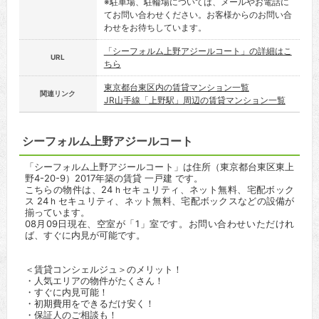
※駐車場、駐輪場については、メールやお電話に
てお問い合わせください。お客様からのお問い合
わせをお待ちしています。
「シーフォルム上野アジールコート」の詳細はこ
URL
ちら
東京都台東区内の賃貸マンション一覧
関連リンク
JR山手線「上野駅」周辺の賃貸マンション一覧
シーフォルム上野アジールコート
「シーフォルム上野アジールコート」は住所（東京都台東区東上
野4-20-9）2017年築の賃貸 一戸建 です。
こちらの物件は、24ｈセキュリティ、ネット無料、宅配ボック
ス 24ｈセキュリティ、ネット無料、宅配ボックスなどの設備が
揃っています。
08月09日現在、空室が「1」室です。お問い合わせいただけれ
ば、すぐに内見が可能です。
＜賃貸コンシェルジュ＞のメリット！
・人気エリアの物件がたくさん！
・すぐに内見可能！
・初期費用をできるだけ安く！
・保証人のご相談も！