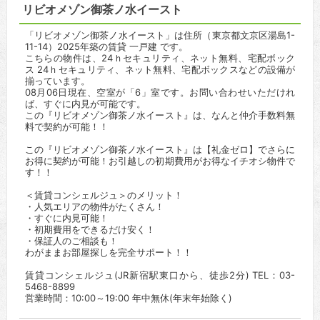
リビオメゾン御茶ノ水イースト
「リビオメゾン御茶ノ水イースト」は住所（東京都文京区湯島1-
11-14）2025年築の賃貸 一戸建 です。
こちらの物件は、24ｈセキュリティ、ネット無料、宅配ボック
ス 24ｈセキュリティ、ネット無料、宅配ボックスなどの設備が
揃っています。
08月06日現在、空室が「6」室です。お問い合わせいただけれ
ば、すぐに内見が可能です。
この『リビオメゾン御茶ノ水イースト』は、なんと仲介手数料無
料で契約が可能！！
この『リビオメゾン御茶ノ水イースト』は【礼金ゼロ】でさらに
お得に契約が可能！お引越しの初期費用がお得なイチオシ物件で
す！！
＜賃貸コンシェルジュ＞のメリット！
・人気エリアの物件がたくさん！
・すぐに内見可能！
・初期費用をできるだけ安く！
・保証人のご相談も！
わがままお部屋探しを完全サポート！！
賃貸コンシェルジュ(JR新宿駅東口から、徒歩2分) TEL：03-
5468-8899
営業時間：10:00～19:00 年中無休(年末年始除く)