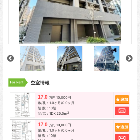
For Rent
空室情報
17.0
10,000円
追加
万円
敷/礼：1.0ヶ月/0.0ヶ月
階 数：10階
お問
2
間/広：1DK 25.5m
17.0
10,000円
追加
万円
敷/礼：1.0ヶ月/0.0ヶ月
階 数：10階
お問