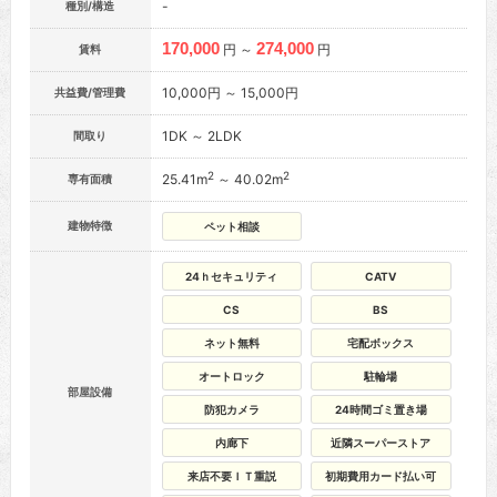
-
種別/構造
170,000
274,000
円 ～
円
賃料
10,000円 ～ 15,000円
共益費/管理費
1DK ～ 2LDK
間取り
2
2
25.41m
～ 40.02m
専有面積
建物特徴
ペット相談
24ｈセキュリティ
CATV
CS
BS
ネット無料
宅配ボックス
オートロック
駐輪場
部屋設備
防犯カメラ
24時間ゴミ置き場
内廊下
近隣スーパーストア
来店不要ＩＴ重説
初期費用カード払い可