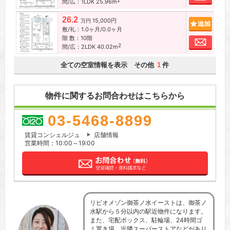
2
間/広：1LDK 25.96m
26.2
15,000円
追加
万円
敷/礼：1.0ヶ月/0.0ヶ月
階 数：10階
お問
2
間/広：2LDK 40.02m
全ての空室情報を表示 その他
件
1
物件に関するお問合わせはこちらから
03-5468-8899
賃貸コンシェルジュ
店舗情報
営業時間：10:00～19:00
リビオメゾン御茶ノ水イーストは、御茶ノ
水駅から５分以内の駅近物件になります。
また、宅配ボックス、駐輪場、24時間ゴ
ミ置き場、近隣スーパーストアなどがあり