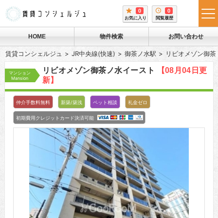
0
0
tog
お気に入り
閲覧履歴
me
HOME
物件検索
お問い合わせ
賃貸コンシェルジュ
JR中央線(快速)
御茶ノ水駅
リビオメゾン御茶
リビオメゾン御茶ノ水イースト
【08月04日更
マンション
Mansion
新】
仲介手数料無料
新築/築浅
ペット相談
礼金ゼロ
初期費用クレジットカード決済可能