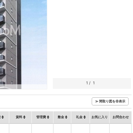
1
/
1
≫ 間取り図を非表示
積
賃料
管理費
敷金
礼金
お気に入り
お問合わせ