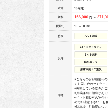
階建
13階建
166,000
271,0
賃料
円 ～
間取り
1K ～ 1LDK
特長
ペット相談
24ｈセキュリティ
ネット無料
設備
防犯カメラ
来店不要ＩＴ重説
※こちらのお部屋情報
てお問い合わせくださ
※掲載している物件が
※掲載詳細に相違があ
備考
※ペット相談可の物件や
ので御注意下さい。お
※駐車場、駐輪場につ