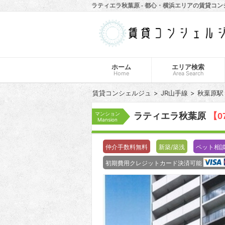
ラティエラ秋葉原 - 都心・横浜エリアの賃貸コ
ホーム
エリア検索
Home
Area Search
賃貸コンシェルジュ
JR山手線
秋葉原駅
マンション
ラティエラ秋葉原
【0
Mansion
仲介手数料無料
新築/築浅
ペット相
初期費用クレジットカード決済可能