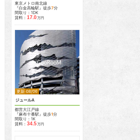
東京メトロ南北線
『白金高輪駅』徒歩
7
分
間取り：1DK
17.0
賃料：
万円
2
更新 08/06
ジュールA
都営大江戸線
『麻布十番駅』徒歩
1
分
間取り：1K
34.5
賃料：
万円