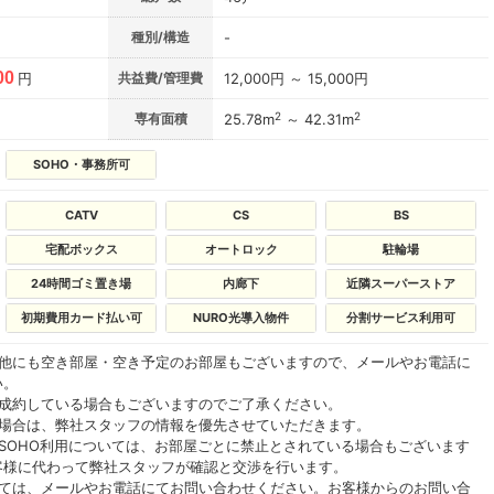
種別/構造
-
00
円
共益費/管理費
12,000円 ～ 15,000円
2
2
専有面積
25.78m
～ 42.31m
SOHO・事務所可
CATV
CS
BS
宅配ボックス
オートロック
駐輪場
24時間ゴミ置き場
内廊下
近隣スーパーストア
初期費用カード払い可
NURO光導入物件
分割サービス利用可
の他にも空き部屋・空き予定のお部屋もございますので、メールやお電話に
い。
ご成約している場合もございますのでご了承ください。
る場合は、弊社スタッフの情報を優先させていただきます。
SOHO利用については、お部屋ごとに禁止とされている場合もございます
客様に代わって弊社スタッフが確認と交渉を行います。
いては、メールやお電話にてお問い合わせください。お客様からのお問い合