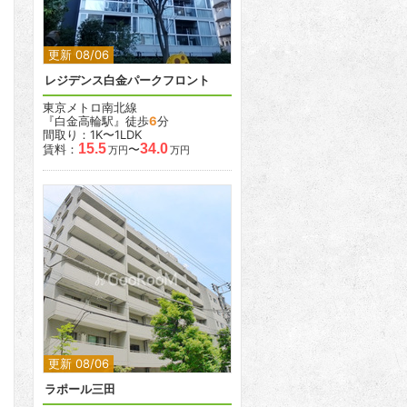
更新 08/06
レジデンス白金パークフロント
東京メトロ南北線
『白金高輪駅』徒歩
6
分
間取り：1K〜1LDK
15.5
34.0
賃料：
〜
万円
万円
2
更新 08/06
ラポール三田