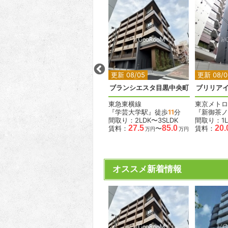
2
2
2
2
更新 08/01
更新 08/05
更新 08/0
ACPレジデンス三ノ輪テラス
ティサージュ芝公園
ブランシエスタ目黒中央町
ブリリア
都営三田線
東急東横線
東京メトロ
『芝公園駅』徒歩
2
分
『学芸大学駅』徒歩
11
分
『新御茶ノ
K
間取り：1LDK
間取り：2LDK〜3SLDK
間取り：1L
.3
20.3
21.0
27.5
85.0
20.
賃料：
〜
賃料：
〜
賃料：
万円
万円
万円
万円
万円
オススメ新着情報