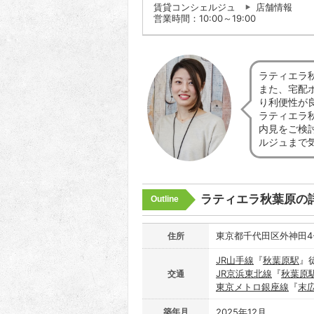
賃貸コンシェルジュ
店舗情報
営業時間：10:00～19:00
ラティエラ
また、宅配
り利便性が
ラティエラ
内見をご検
ルジュまで
ラティエラ秋葉原の
Outline
東京都千代田区外神田4-
住所
JR山手線
『
秋葉原駅
』
JR京浜東北線
『
秋葉原
交通
東京メトロ銀座線
『
末
築年月
2025年12月