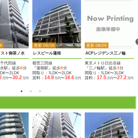
2
2
2
2
2
2
6
更新 08/06
更新 08/05
イスト御茶ノ水
レスピール蓮根
ACPレジデンス三ノ輪
千代田線
都営三田線
東京メトロ日比谷線
水駅』徒歩
6
分
『蓮根駅』徒歩
6
分
『三ノ輪駅』徒歩
3
分
DK〜2LDK
間取り：1LDK〜2LDK
間取り：1LDK〜3LDK
0
30.2
14.9
16.6
17.5
27.2
〜
賃料：
〜
賃料：
〜
万円
万円
万円
万円
万円
万円