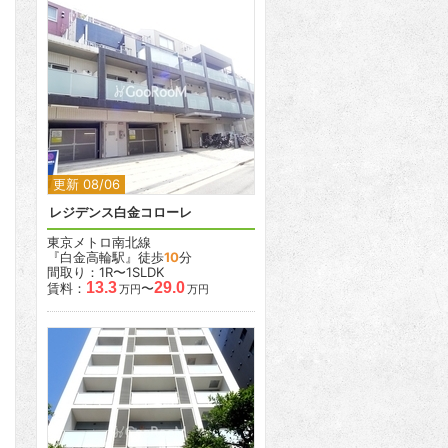
2
2
更新 08/06
レジデンス白金コローレ
東京メトロ南北線
『白金高輪駅』徒歩
10
分
間取り：1R〜1SLDK
13.3
29.0
賃料：
〜
万円
万円