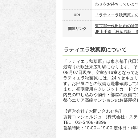
わせをお待ちしていま
「ラティエラ秋葉原」
URL
東京都千代田区内の賃
関連リンク
JR山手線「秋葉原駅」
ラティエラ秋葉原について
「ラティエラ秋葉原」は東京都千代田区外
最寄りの駅は末広町駅になります。 そ
08月07日現在、空室が16室となって
ラティエラ秋葉原には、24ｈセキュ
す。お部屋ごとの設備も是非確認して
また、初期費用をクレジットカードで
内見の申し込みや物件・部屋の設備で
都心エリア高級マンションのお部屋探
【運営会社 / お問い合わせ先】
賃貸コンシェルジュ （株式会社エス
TEL：03-5468-8899
営業時間：10:00～19:00 定休日：(