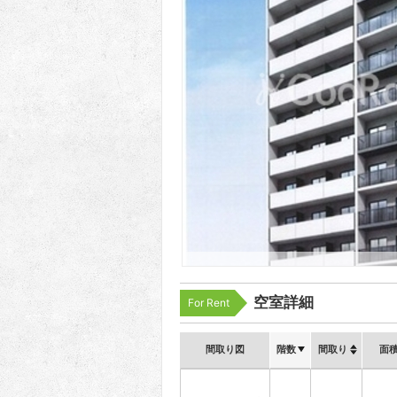
空室詳細
For Rent
間取り図
階数
間取り
面