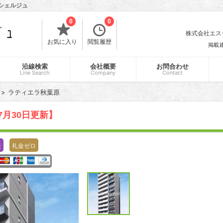
ンシェルジュ
0
0
株式会社エスティ
お気に入り
閲覧履歴
掲載
沿線検索
会社概要
お問合わせ
Line Search
Company
Contact
ラティエラ秋葉原
7月30日更新】
談
礼金ゼロ