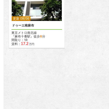
2
更新 08/06
ドゥーエ南麻布
東京メトロ南北線
『麻布十番駅』徒歩
6
分
間取り：1R
17.2
賃料：
万円