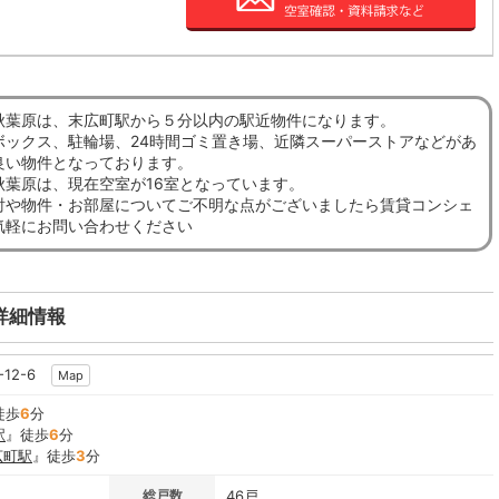
秋葉原は、末広町駅から５分以内の駅近物件になります。
ボックス、駐輪場、24時間ゴミ置き場、近隣スーパーストアなどがあ
良い物件となっております。
秋葉原は、現在空室が16室となっています。
討や物件・お部屋についてご不明な点がございましたら賃貸コンシェ
気軽にお問い合わせください
詳細情報
12-6
Map
徒歩
6
分
駅
』徒歩
6
分
広町駅
』徒歩
3
分
総戸数
46戸