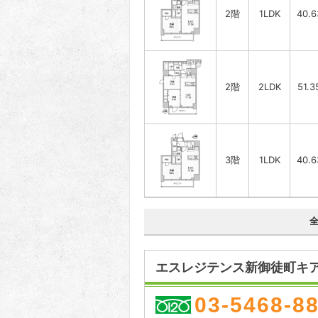
2階
1LDK
40.
2階
2LDK
51.
3階
1LDK
40.
エスレジテンス新御徒町キアロ
03-5468-8