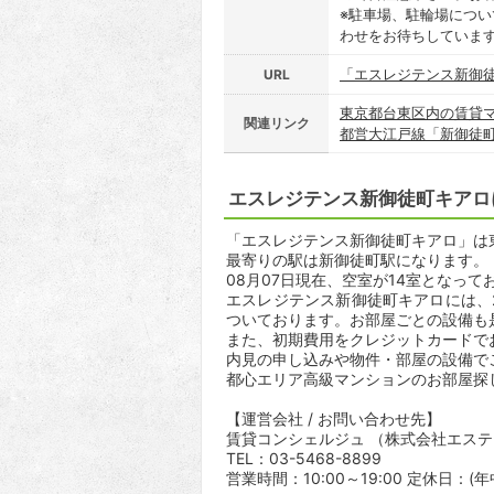
※駐車場、駐輪場につ
わせをお待ちしていま
「エスレジテンス新御
URL
東京都台東区内の賃貸
関連リンク
都営大江戸線「新御徒
エスレジテンス新御徒町キアロ
「エスレジテンス新御徒町キアロ」は東京
最寄りの駅は新御徒町駅になります。 
08月07日現在、空室が14室となって
エスレジテンス新御徒町キアロには、
ついております。お部屋ごとの設備も
また、初期費用をクレジットカードで
内見の申し込みや物件・部屋の設備で
都心エリア高級マンションのお部屋探
【運営会社 / お問い合わせ先】
賃貸コンシェルジュ （株式会社エス
TEL：03-5468-8899
営業時間：10:00～19:00 定休日：(