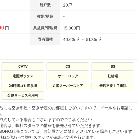
総戸数
20戸
種別/構造
-
00
円
共益費/管理費
15,000円
2
2
専有面積
40.63m
～ 51.35m
CATV
CS
BS
宅配ボックス
オートロック
駐輪場
24時間ゴミ置き場
近隣スーパーストア
来店不要ＩＴ重説
分割サービス利用可
の他にも空き部屋・空き予定のお部屋もございますので、メールやお電話に
い。
ご成約している場合もございますのでご了承ください。
る場合は、弊社スタッフの情報を優先させていただきます。
SOHO利用については、お部屋ごとに禁止とされている場合もございます
客様に代わって弊社スタッフが確認と交渉を行います。