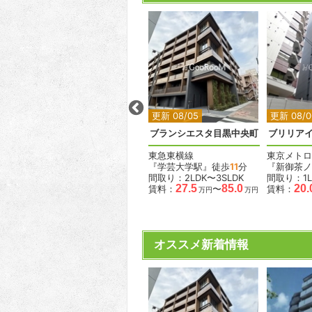
2
2
2
2
更新 08/01
更新 08/05
更新 08/0
ACPレジデンス三ノ輪テラス
ティサージュ芝公園
ブランシエスタ目黒中央町
ブリリア
都営三田線
東急東横線
東京メトロ
『芝公園駅』徒歩
2
分
『学芸大学駅』徒歩
11
分
『新御茶ノ
K
間取り：1LDK
間取り：2LDK〜3SLDK
間取り：1L
.3
20.3
21.0
27.5
85.0
20.
賃料：
〜
賃料：
〜
賃料：
万円
万円
万円
万円
万円
オススメ新着情報