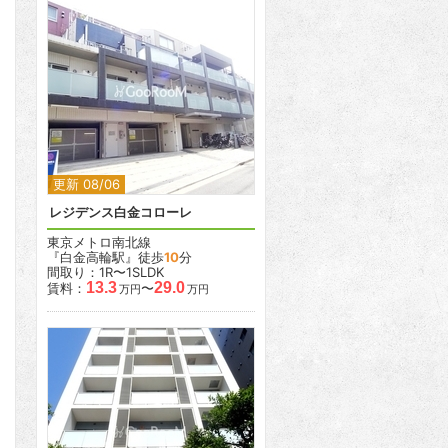
2
2
更新 08/06
レジデンス白金コローレ
東京メトロ南北線
『白金高輪駅』徒歩
10
分
間取り：1R〜1SLDK
13.3
29.0
賃料：
〜
万円
万円