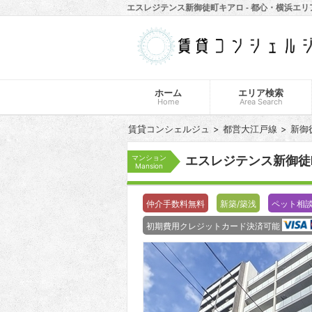
エスレジテンス新御徒町キアロ - 都心・横浜エ
ホーム
エリア検索
Home
Area Search
賃貸コンシェルジュ
都営大江戸線
新御
マンション
エスレジテンス新御
Mansion
仲介手数料無料
新築/築浅
ペット相
初期費用クレジットカード決済可能