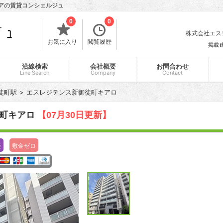
リアの賃貸コンシェルジュ
0
0
株式会社エスティ
お気に入り
閲覧履歴
掲載
沿線検索
会社概要
お問合わせ
Line Search
Company
Contact
徒町駅
エスレジテンス新御徒町キアロ
徒町キアロ
【07月30日更新】
談
敷金ゼロ