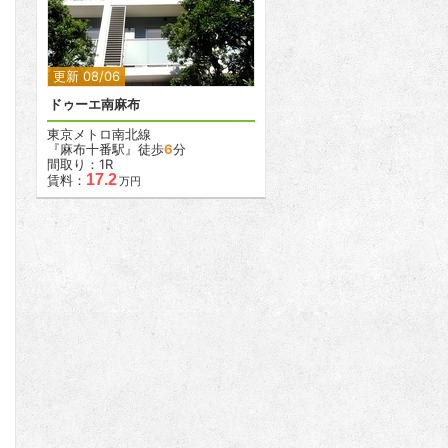
2
更新 08/06
ドゥーエ南麻布
東京メトロ南北線
『麻布十番駅』徒歩
6
分
間取り：1R
17.2
賃料：
万円