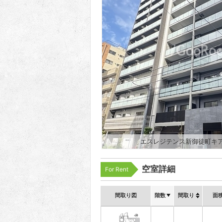
エスレジテンス新御徒町キ
空室詳細
For Rent
間取り図
階数
間取り
面