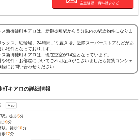
ンス新御徒町キアロは、新御徒町駅から５分以内の駅近物件になりま
ボックス、駐輪場、24時間ゴミ置き場、近隣スーパーストアなどがあ
良い物件となっております。
ンス新御徒町キアロは、現在空室が14室となっています。
討や物件・お部屋についてご不明な点がございましたら賃貸コンシェ
気軽にお問い合わせください
徒町キアロの詳細情報
5
Map
町駅
』徒歩
5
分
徒歩
9
分
橋駅
』徒歩
10
分
徒歩
17
分