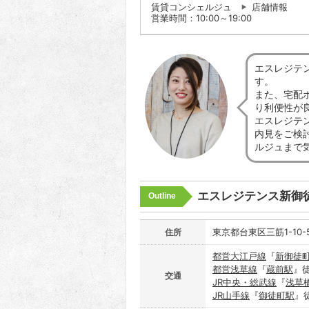
賃貸コンシェルジュ
店舗情報
営業時間：10:00～19:00
エスレジテ
す。
また、宅配
り利便性が
エスレジテ
内見をご検
ルジュまで
エスレジテンス新御
Outline
東京都台東区三筋1-10-
住所
都営大江戸線
『
新御徒
都営浅草線
『
蔵前駅
』
交通
JR中央・総武線
『
浅草
JR山手線
『
御徒町駅
』