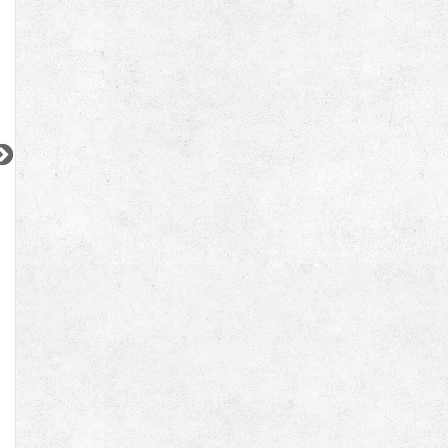
2
2
2
2
2
更新 08/05
更新 08/01
更新 08/06
ムーヴァ代々木
デュオフラッツ大森イースト
小田急小田原線
JR京浜東北線
JR中央・総武線
『南新宿駅』徒歩
1
分
『大森駅』徒歩
4
分
『亀戸駅』徒歩
11
間取り：1LDK〜2LDK
間取り：1DK〜2LDK
間取り：1DK〜1LD
23.9
35.3
15.6
38.0
14.0
賃料：
〜
賃料：
〜
賃料：
〜
万円
万円
万円
万円
万円