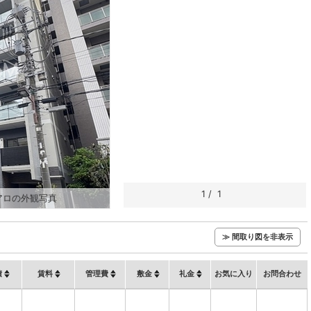
1
/
1
アロの外観写真
≫ 間取り図を非表示
積
賃料
管理費
敷金
礼金
お気に入り
お問合わせ