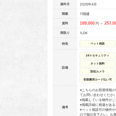
築年月
2026年4月
階建
11階建
189,000
257,0
賃料
円 ～
間取り
1LDK
特長
ペット相談
24ｈセキュリティ
ネット無料
設備
防犯カメラ
初期費用カード払い可
※こちらのお部屋情報
てお問い合わせくださ
※掲載している物件が
※掲載詳細に相違があ
備考
※ペット相談可の物件や
ので御注意下さい。お