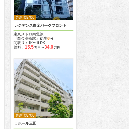
更新 08/06
レジデンス白金パークフロント
東京メトロ南北線
『白金高輪駅』徒歩
6
分
間取り：1K〜1LDK
15.5
34.0
賃料：
〜
万円
万円
2
更新 08/06
ラポール三田