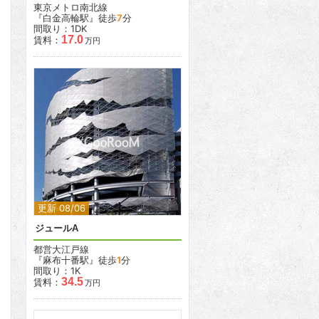
東京メトロ南北線
『白金高輪駅』徒歩
7
分
間取り：1DK
17.0
賃料：
万円
2
更新 08/06
ジュールA
都営大江戸線
『麻布十番駅』徒歩
1
分
間取り：1K
34.5
賃料：
万円