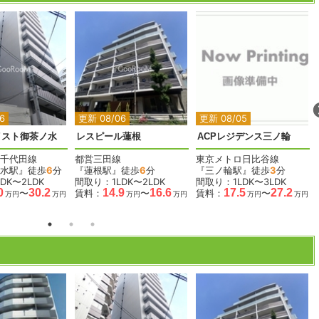
2
2
2
2
2
2
6
更新 08/06
更新 08/05
イスト御茶ノ水
レスピール蓮根
ACPレジデンス三ノ輪
千代田線
都営三田線
東京メトロ日比谷線
水駅』徒歩
6
分
『蓮根駅』徒歩
6
分
『三ノ輪駅』徒歩
3
分
DK〜2LDK
間取り：1LDK〜2LDK
間取り：1LDK〜3LDK
0
30.2
14.9
16.6
17.5
27.2
〜
賃料：
〜
賃料：
〜
万円
万円
万円
万円
万円
万円