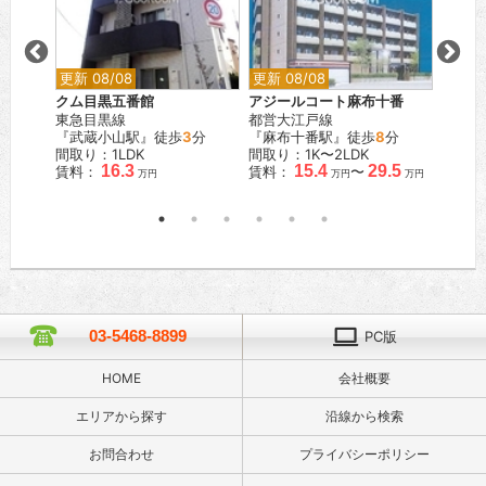
更新 08/08
更新 08/08
更新 0
クム目黒五番館
アジールコート麻布十番
アルテ
東急目黒線
都営大江戸線
都営浅
『武蔵小山駅』徒歩
3
分
『麻布十番駅』徒歩
8
分
『馬込
間取り：1LDK
間取り：1K〜2LDK
間取り
16.3
15.4
29.5
賃料：
賃料：
〜
賃料：
万円
万円
万円
03-5468-8899
PC版
HOME
会社概要
エリアから探す
沿線から検索
お問合わせ
プライバシーポリシー