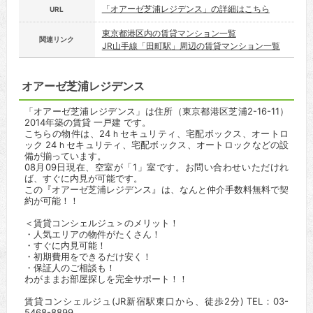
「オアーゼ芝浦レジデンス」の詳細はこちら
URL
東京都港区内の賃貸マンション一覧
関連リンク
JR山手線「田町駅」周辺の賃貸マンション一覧
オアーゼ芝浦レジデンス
「オアーゼ芝浦レジデンス」は住所（東京都港区芝浦2-16-11）
2014年築の賃貸 一戸建 です。
こちらの物件は、24ｈセキュリティ、宅配ボックス、オートロ
ック 24ｈセキュリティ、宅配ボックス、オートロックなどの設
備が揃っています。
08月09日現在、空室が「1」室です。お問い合わせいただけれ
ば、すぐに内見が可能です。
この『オアーゼ芝浦レジデンス』は、なんと仲介手数料無料で契
約が可能！！
＜賃貸コンシェルジュ＞のメリット！
・人気エリアの物件がたくさん！
・すぐに内見可能！
・初期費用をできるだけ安く！
・保証人のご相談も！
わがままお部屋探しを完全サポート！！
賃貸コンシェルジュ(JR新宿駅東口から、徒歩2分) TEL：03-
5468-8899