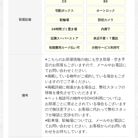
CS
BS
宅配ボックス
オートロック
部屋設備
駐輪場
防犯カメラ
24時間ゴミ置き場
内廊下
近隣スーパーストア
来店不要ＩＴ重説
初期費用カード払い可
分割サービス利用可
※こちらのお部屋情報の他にも空き部屋・空き予
定のお部屋もございますので、メールやお電話に
てお問い合わせください。
※掲載している物件がご成約している場合もござ
いますのでご了承ください。
※掲載詳細に相違がある場合は、弊社スタッフの
情報を優先させていただきます。
備考
※ペット相談可の物件やSOHO利用については、
お部屋ごとに禁止とされている場合もございます
ので御注意下さい。お客様に代わって弊社スタッ
フが確認と交渉を行います。
※駐車場、駐輪場については、メールやお電話に
てお問い合わせください。お客様からのお問い合
わせをお待ちしています。