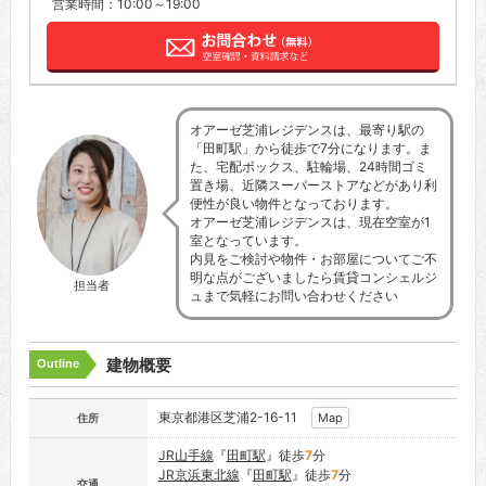
営業時間：10:00～19:00
オアーゼ芝浦レジデンスは、最寄り駅の
「田町駅」から徒歩で7分になります。ま
た、宅配ボックス、駐輪場、24時間ゴミ
置き場、近隣スーパーストアなどがあり利
便性が良い物件となっております。
オアーゼ芝浦レジデンスは、現在空室が1
室となっています。
内見をご検討や物件・お部屋についてご不
明な点がございましたら賃貸コンシェルジ
担当者
ュまで気軽にお問い合わせください
建物概要
Outline
東京都港区芝浦2-16-11
Map
住所
JR山手線
『
田町駅
』徒歩
7
分
JR京浜東北線
『
田町駅
』徒歩
7
分
交通