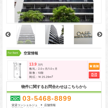
For Rent
空室情報
13.9
追加
万円
敷/礼：2.0ヶ月/1.0ヶ月
階 数：10階
お問
2
間/広：1K 25.29m
物件に関するお問合わせはこちらから
03-5468-8899
賃貸コンシェルジュ
店舗情報