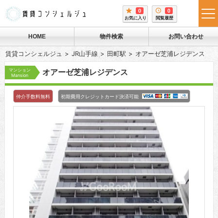
0
0
tog
お気に入り
閲覧履歴
me
HOME
物件検索
お問い合わせ
賃貸コンシェルジュ
JR山手線
田町駅
オアーゼ芝浦レジデンス
マンション
オアーゼ芝浦レジデンス
Mansion
仲介手数料無料
初期費用クレジットカード決済可能