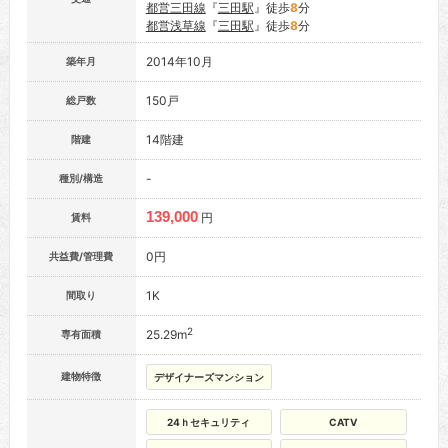
都営三田線
『
三田駅
』徒歩
8
分
都営浅草線
『
三田駅
』徒歩
8
分
2014年10月
築年月
150戸
総戸数
14階建
階建
-
種別/構造
139,000
円
賃料
0円
共益費/管理費
1K
間取り
2
25.29m
専有面積
建物特徴
デザイナーズマンション
24ｈセキュリティ
CATV