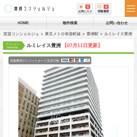
0
0
tog
お気に入り
閲覧履歴
me
HOME
物件検索
お問い合わせ
賃貸コンシェルジュ
東京メトロ有楽町線
豊洲駅
ルミレイス豊洲
マンション
ルミレイス豊洲
【07月11日更新】
Mansion
初期費用クレジットカード決済可能