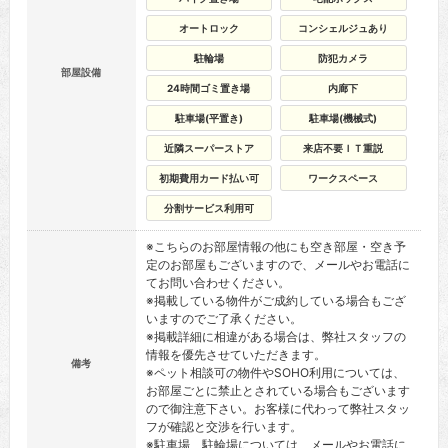
オートロック
コンシェルジュあり
駐輪場
防犯カメラ
部屋設備
24時間ゴミ置き場
内廊下
駐車場(平置き)
駐車場(機械式)
近隣スーパーストア
来店不要ＩＴ重説
初期費用カード払い可
ワークスペース
分割サービス利用可
※こちらのお部屋情報の他にも空き部屋・空き予
定のお部屋もございますので、メールやお電話に
てお問い合わせください。
※掲載している物件がご成約している場合もござ
いますのでご了承ください。
※掲載詳細に相違がある場合は、弊社スタッフの
情報を優先させていただきます。
備考
※ペット相談可の物件やSOHO利用については、
お部屋ごとに禁止とされている場合もございます
ので御注意下さい。お客様に代わって弊社スタッ
フが確認と交渉を行います。
※駐車場、駐輪場については、メールやお電話に