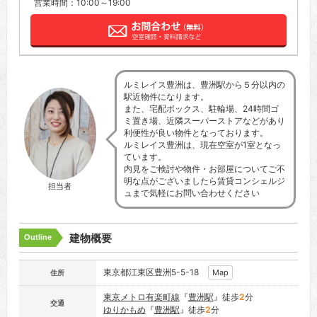
営業時間：10:00～19:00
ルミレイス豊洲は、豊洲駅から５分以内の
駅近物件になります。
また、宅配ボックス、駐輪場、24時間ゴ
ミ置き場、近隣スーパーストアなどがあり
利便性が良い物件となっております。
ルミレイス豊洲は、現在空室が1室となっ
ています。
内見をご検討や物件・お部屋についてご不
明な点がございましたら賃貸コンシェルジ
担当者
ュまで気軽にお問い合わせください
建物概要
Outline
東京都江東区豊洲5-5-18
Map
住所
東京メトロ有楽町線
『
豊洲駅
』徒歩
2
分
交通
ゆりかもめ
『
豊洲駅
』徒歩
2
分