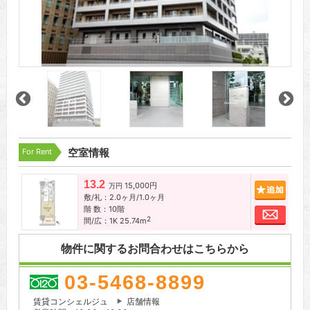
For Rent
空室情報
13.2
15,000円
追加
万円
敷/礼：2.0ヶ月/1.0ヶ月
階 数：10階
お問
2
間/広：1K 25.74m
物件に関するお問合わせはこちらから
03-5468-8899
賃貸コンシェルジュ
店舗情報