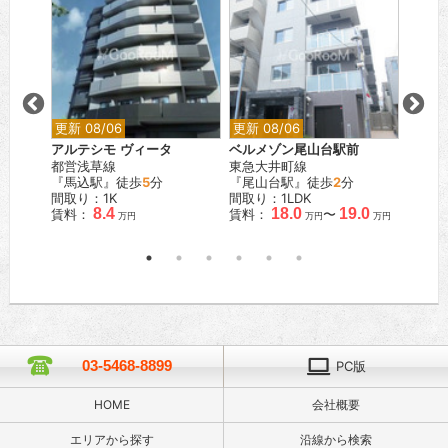
更新 08/06
更新 08/06
更新 0
田
アルテシモ ヴィータ
ベルメゾン尾山台駅前
シティ
都営浅草線
東急大井町線
都営新
『馬込駅』徒歩
5
分
『尾山台駅』徒歩
2
分
『岩本
間取り：1K
間取り：1LDK
間取り
8.4
18.0
19.0
賃料：
賃料：
〜
賃料：
万円
万円
万円
03-5468-8899
PC版
HOME
会社概要
エリアから探す
沿線から検索