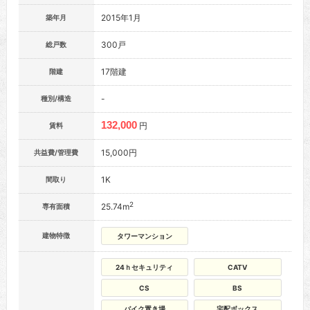
2015年1月
築年月
300戸
総戸数
17階建
階建
-
種別/構造
132,000
円
賃料
15,000円
共益費/管理費
1K
間取り
2
25.74m
専有面積
建物特徴
タワーマンション
24ｈセキュリティ
CATV
CS
BS
バイク置き場
宅配ボックス