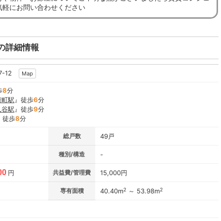
気軽にお問い合わせください
の詳細情報
-12
Map
歩
8
分
荷町駅
』徒歩
6
分
入谷駅
』徒歩
9
分
』徒歩
8
分
総戸数
49戸
種別/構造
-
00
円
共益費/管理費
15,000円
2
2
専有面積
40.40m
～ 53.98m