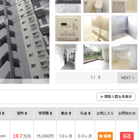
1
/
3
NEXT »
≫ 間取り図を非表示
積
賃料
管理費
敷金
礼金
お気に入り
お問合わせ
お
4m
19.7
15,000円
1.0ヶ月
0.0ヶ月
2
万円