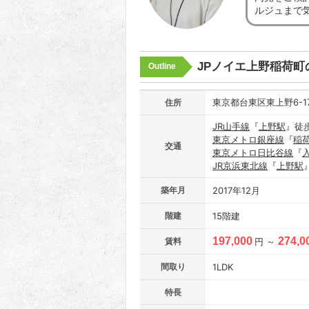
ルジュまで
JPノイエ上野稲荷町
Outline
東京都台東区東上野6-17
住所
JR山手線
『
上野駅
』徒
東京メトロ銀座線
『
稲
交通
東京メトロ日比谷線
『
JR京浜東北線
『
上野駅
築年月
2017年12月
階建
15階建
197,000
274,0
賃料
円 ～
間取り
1LDK
特長