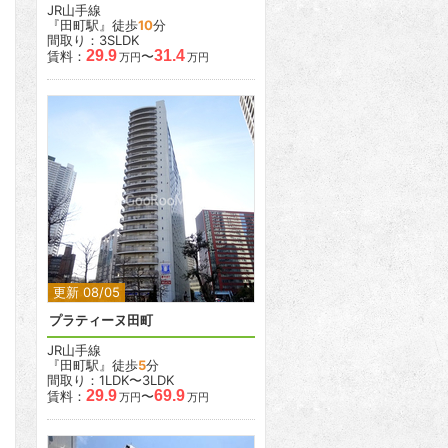
JR山手線
『田町駅』徒歩
10
分
間取り：3SLDK
29.9
31.4
賃料：
〜
万円
万円
2
2
更新 08/05
プラティーヌ田町
JR山手線
『田町駅』徒歩
5
分
間取り：1LDK〜3LDK
29.9
69.9
賃料：
〜
万円
万円