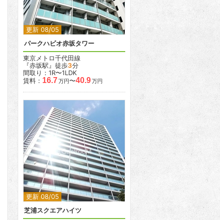
更新 08/05
パークハビオ赤坂タワー
東京メトロ千代田線
『赤坂駅』徒歩
3
分
間取り：1R〜1LDK
16.7
40.9
賃料：
〜
万円
万円
2
2
更新 08/05
芝浦スクエアハイツ