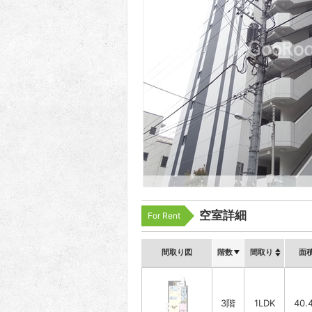
空室詳細
For Rent
間取り図
階数
間取り
面
3階
1LDK
40.