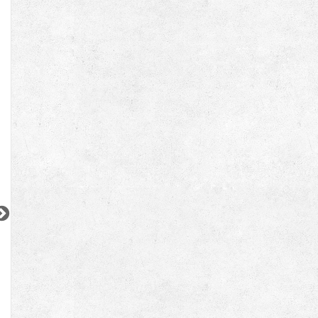
東急目黒線
東急田園都市線
JR山手線
『不動前駅』徒歩
5
分
『池尻大橋駅』徒歩
4
分
『御徒町駅』徒歩
1
間取り：1K
間取り：2DK
間取り：1LDK
11.9
32.0
19.0
賃料：
賃料：
賃料：
万円
万円
万円
2
2
2
更新 08/04
更新 08/04
更新 08/01
オーベルアーバンツ日暮里
ウィルローズ月島テラス
JR山手線
東京メトロ有楽町線
JR京浜東北線
『日暮里駅』徒歩
3
分
『月島駅』徒歩
3
分
『大森駅』徒歩
4
間取り：2LDK
間取り：1SLDK
間取り：1DK〜2LD
32.0
30.0
15.6
賃料：
賃料：
賃料：
〜
万円
万円
万円