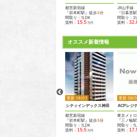
JR山手線
都営新宿線
JR山手線
『五反田駅』徒歩
5
分
『岩本町駅』徒歩
3
分
『日暮里駅
間取り：2LDK
間取り：1LDK
間取り：2L
33.0
15.5
32.
賃料：
賃料：
賃料：
万円
万円
オススメ新着情報
2
2
2
2
更新 08/02
更新 08/03
更新 08/0
HF駒沢公園レジデンスタワー
シティインデックス神田
ACPレジ
東急田園都市線
都営新宿線
東京メトロ
分
『駒沢大学駅』徒歩
2
分
『岩本町駅』徒歩
3
分
『三ノ輪駅
間取り：1R〜1LDK
間取り：1LDK
間取り：1L
.4
11.6
21.2
15.5
17.
賃料：
〜
賃料：
賃料：
万円
万円
万円
万円