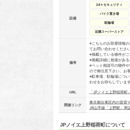
24ｈセキュリティ
バイク置き場
設備
駐輪場
近隣スーパーストア
※こちらのお部屋情報
てお問い合わせくださ
※掲載している物件が
※掲載詳細に相違があ
備考
※ペット相談可の物件や
ので御注意下さい。お
※駐車場、駐輪場につ
わせをお待ちしていま
「JPノイエ上野稲荷町
URL
東京都台東区内の賃貸
関連リンク
JR山手線「上野駅」周
JPノイエ上野稲荷町について