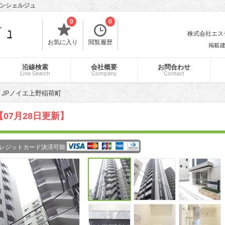
コンシェルジュ
0
0
株式会社エスティ
お気に入り
閲覧履歴
掲載
沿線検索
会社概要
お問合わせ
Line Search
Company
Contact
JPノイエ上野稲荷町
【07月28日更新】
レジットカード決済可能