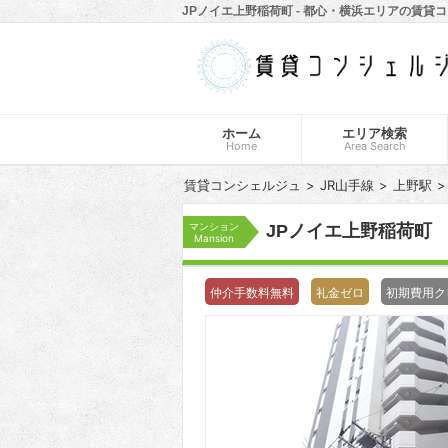
JPノイエ上野稲荷町 - 都心・横浜エリアの賃貸
ホーム
エリア検索
Home
Area Search
賃貸コンシェルジュ
JR山手線
上野駅
マンション
JPノイエ上野稲荷町
Mansion
仲介手数料無料
礼金ゼロ
初期費用ク