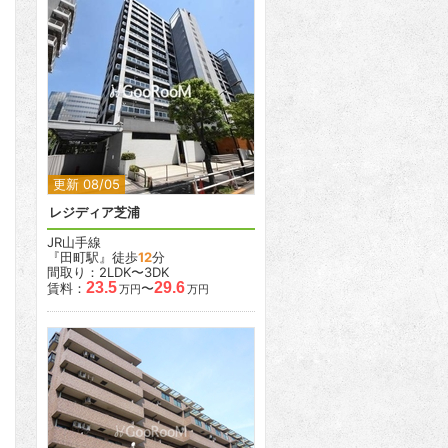
2
2
更新 08/05
レジディア芝浦
JR山手線
『田町駅』徒歩
12
分
間取り：2LDK〜3DK
23.5
29.6
賃料：
〜
万円
万円