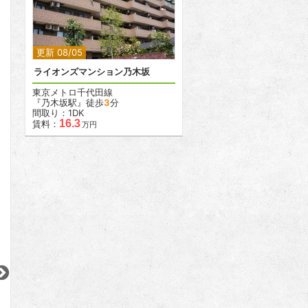
2
更新 08/05
ライオンズマンション乃木坂
東京メトロ千代田線
『乃木坂駅』徒歩
3
分
間取り：1DK
16.3
賃料：
万円
2
2
2
更新 07/31
更新 08/05
更新 07/31
ガーラ・リバーサイド目黒
ローレルアイ目黒大橋ザ・テラス
ステージグランデ