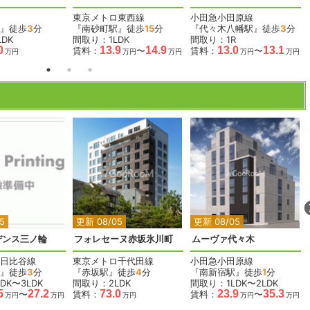
東京メトロ東西線
小田急小田原線
』徒歩
3
分
『南砂町駅』徒歩
15
分
『代々木八幡駅』徒歩
3
分
DK
間取り：1LDK
間取り：1R
0
13.9
14.9
13.0
13.1
賃料：
〜
賃料：
〜
万円
万円
万円
万円
万円
2
2
2
2
2
5
更新 08/05
更新 08/05
デンス三ノ輪
フォレセーヌ赤坂氷川町
ムーヴァ代々木
日比谷線
東京メトロ千代田線
小田急小田原線
』徒歩
3
分
『赤坂駅』徒歩
4
分
『南新宿駅』徒歩
1
分
DK〜3LDK
間取り：2LDK
間取り：1LDK〜2LDK
5
27.2
73.0
23.9
35.3
〜
賃料：
賃料：
〜
万円
万円
万円
万円
万円