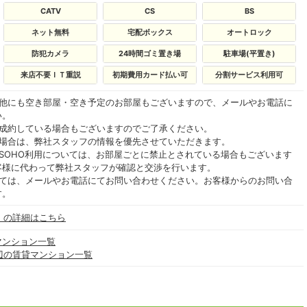
CATV
CS
BS
ネット無料
宅配ボックス
オートロック
防犯カメラ
24時間ゴミ置き場
駐車場(平置き)
来店不要ＩＴ重説
初期費用カード払い可
分割サービス利用可
の他にも空き部屋・空き予定のお部屋もございますので、メールやお電話に
い。
ご成約している場合もございますのでご了承ください。
る場合は、弊社スタッフの情報を優先させていただきます。
SOHO利用については、お部屋ごとに禁止とされている場合もございます
客様に代わって弊社スタッフが確認と交渉を行います。
いては、メールやお電話にてお問い合わせください。お客様からのお問い合
す。
」の詳細はこちら
マンション一覧
辺の賃貸マンション一覧