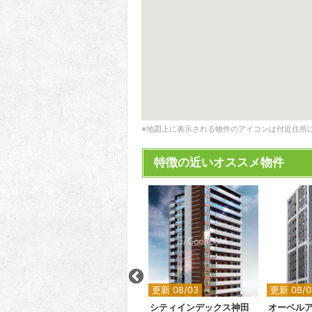
※地図上に表示される物件のアイコンは付近住所
特徴の近いオススメ物件
2
2
更新 08/04
更新 08/03
更新 08/0
バースシティ東五反田
シティインデックス神田
オーベル