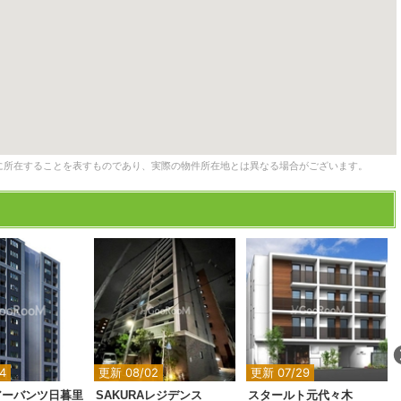
に所在することを表すものであり、実際の物件所在地とは異なる場合がございます。
2
2
2
4
更新 08/02
更新 07/29
アーバンツ日暮里
SAKURAレジデンス
スタールト元代々木