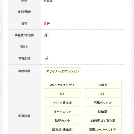
9階建
階建
-
種別/構造
0
円
賃料
0円
共益費/管理費
--
間取り
2
m
専有面積
建物特徴
デザイナーズマンション
24ｈセキュリティ
CATV
CS
BS
バイク置き場
宅配ボックス
オートロック
駐輪場
部屋設備
防犯カメラ
24時間ゴミ置き場
駐車場(機械式)
近隣スーパーストア