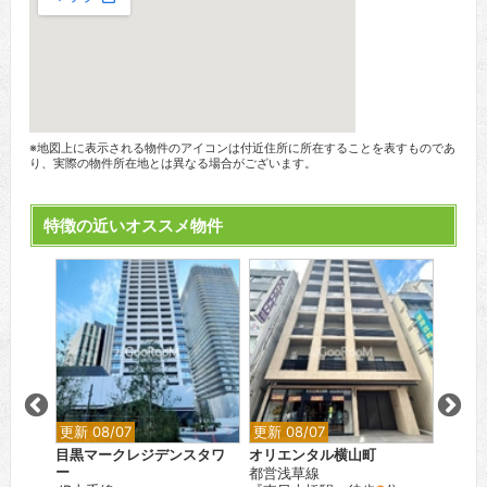
※地図上に表示される物件のアイコンは付近住所に所在することを表すものであ
り、実際の物件所在地とは異なる場合がございます。
特徴の近いオススメ物件
更新 08/07
更新 08/07
更新 0
巣鴨
目黒マークレジデンスタワ
オリエンタル横山町
レスピ
ー
都営浅草線
都営三