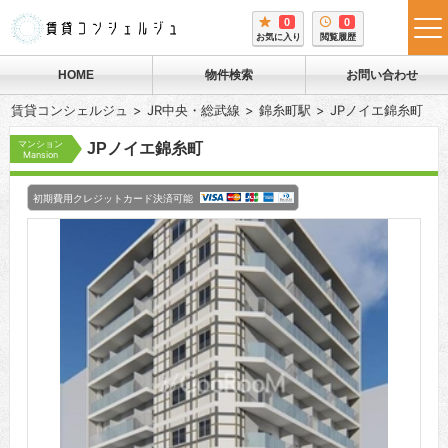
0
0
tog
お気に入り
閲覧履歴
me
HOME
物件検索
お問い合わせ
賃貸コンシェルジュ
JR中央・総武線
錦糸町駅
JPノイエ錦糸町
マンション
JPノイエ錦糸町
Mansion
初期費用クレジットカード決済可能