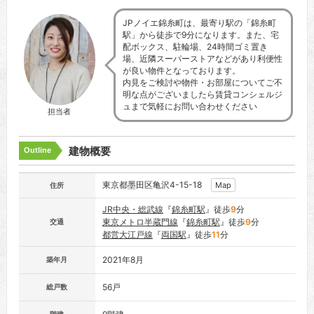
JPノイエ錦糸町は、最寄り駅の「錦糸町
駅」から徒歩で9分になります。また、宅
配ボックス、駐輪場、24時間ゴミ置き
場、近隣スーパーストアなどがあり利便性
が良い物件となっております。
内見をご検討や物件・お部屋についてご不
明な点がございましたら賃貸コンシェルジ
ュまで気軽にお問い合わせください
担当者
建物概要
Outline
東京都墨田区亀沢4-15-18
Map
住所
JR中央・総武線
『
錦糸町駅
』徒歩
9
分
東京メトロ半蔵門線
『
錦糸町駅
』徒歩
9
分
交通
都営大江戸線
『
両国駅
』徒歩
11
分
2021年8月
築年月
56戸
総戸数