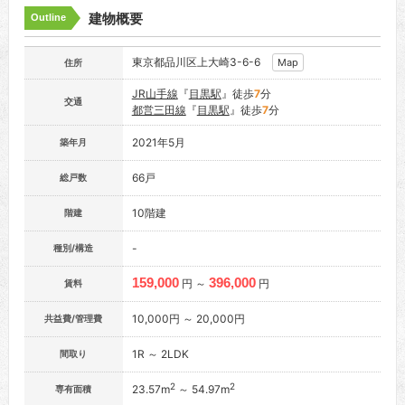
建物概要
Outline
東京都品川区上大崎3-6-6
Map
住所
JR山手線
『
目黒駅
』徒歩
7
分
交通
都営三田線
『
目黒駅
』徒歩
7
分
2021年5月
築年月
66戸
総戸数
10階建
階建
-
種別/構造
159,000
396,000
円 ～
円
賃料
10,000円 ～ 20,000円
共益費/管理費
1R ～ 2LDK
間取り
2
2
23.57m
～ 54.97m
専有面積