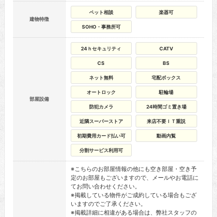
ペット相談
楽器可
建物特徴
SOHO・事務所可
24ｈセキュリティ
CATV
CS
BS
ネット無料
宅配ボックス
オートロック
駐輪場
部屋設備
防犯カメラ
24時間ゴミ置き場
近隣スーパーストア
来店不要ＩＴ重説
初期費用カード払い可
動画内覧
分割サービス利用可
※こちらのお部屋情報の他にも空き部屋・空き予
定のお部屋もございますので、メールやお電話に
てお問い合わせください。
※掲載している物件がご成約している場合もござ
いますのでご了承ください。
※掲載詳細に相違がある場合は、弊社スタッフの