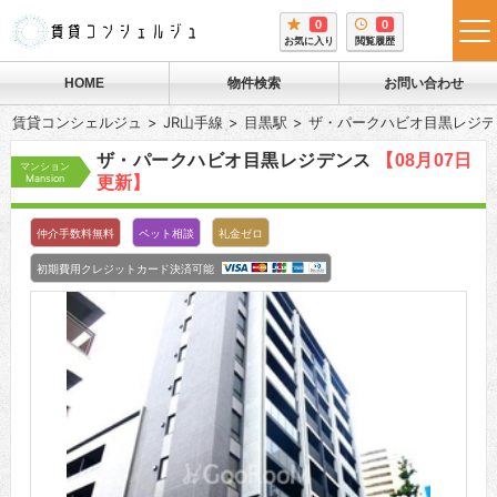
0
0
tog
お気に入り
閲覧履歴
me
HOME
物件検索
お問い合わせ
賃貸コンシェルジュ
JR山手線
目黒駅
ザ・パークハビオ目黒レジデ
ザ・パークハビオ目黒レジデンス
【08月07日
マンション
Mansion
更新】
仲介手数料無料
ペット相談
礼金ゼロ
初期費用クレジットカード決済可能