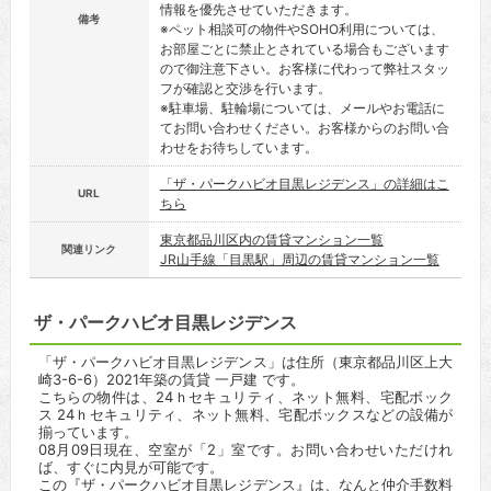
情報を優先させていただきます。
備考
※ペット相談可の物件やSOHO利用については、
お部屋ごとに禁止とされている場合もございます
ので御注意下さい。お客様に代わって弊社スタッ
フが確認と交渉を行います。
※駐車場、駐輪場については、メールやお電話に
てお問い合わせください。お客様からのお問い合
わせをお待ちしています。
「ザ・パークハビオ目黒レジデンス」の詳細はこ
URL
ちら
東京都品川区内の賃貸マンション一覧
関連リンク
JR山手線「目黒駅」周辺の賃貸マンション一覧
ザ・パークハビオ目黒レジデンス
「ザ・パークハビオ目黒レジデンス」は住所（東京都品川区上大
崎3-6-6）2021年築の賃貸 一戸建 です。
こちらの物件は、24ｈセキュリティ、ネット無料、宅配ボック
ス 24ｈセキュリティ、ネット無料、宅配ボックスなどの設備が
揃っています。
08月09日現在、空室が「2」室です。お問い合わせいただけれ
ば、すぐに内見が可能です。
この『ザ・パークハビオ目黒レジデンス』は、なんと仲介手数料