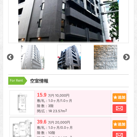
For Rent
空室情報
15.9
10,000円
追加
万円
敷/礼：1.0ヶ月/1.0ヶ月
階 数：3階
お問
2
間/広：1R 23.57m
39.6
20,000円
追加
万円
敷/礼：1.0ヶ月/0.0ヶ月
階 数：10階
お問