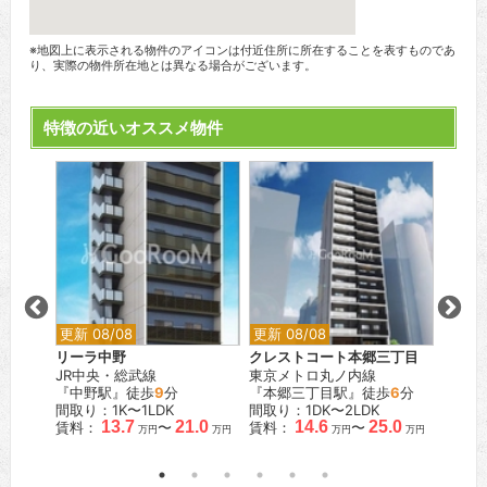
※地図上に表示される物件のアイコンは付近住所に所在することを表すものであ
り、実際の物件所在地とは異なる場合がございます。
特徴の近いオススメ物件
更新 08/08
更新 08/08
更新 0
ム用賀
リーラ中野
クレストコート本郷三丁目
目黒マ
JR中央・総武線
東京メトロ丸ノ内線
ー
『中野駅』徒歩
9
分
『本郷三丁目駅』徒歩
6
分
JR山
間取り：1K〜1LDK
間取り：1DK〜2LDK
『目黒
13.7
21.0
14.6
25.0
賃料：
〜
賃料：
〜
間取り：
万円
万円
万円
万円
賃料：