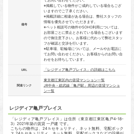
てお問い合わせください。
※掲載している物件がご成約している場合もござ
いますのでご了承ください。
※掲載詳細に相違がある場合は、弊社スタッフの
情報を優先させていただきます。
備考
※ペット相談可の物件やSOHO利用については、
お部屋ごとに禁止とされている場合もございます
ので御注意下さい。お客様に代わって弊社スタッ
フが確認と交渉を行います。
※駐車場、駐輪場については、メールやお電話に
てお問い合わせください。お客様からのお問い合
わせをお待ちしています。
「レジディア亀戸プレイス」の詳細はこちら
URL
東京都江東区内の賃貸マンション一覧
JR中央・総武線「亀戸駅」周辺の賃貸マンショ
関連リンク
ン一覧
レジディア亀戸プレイス
「レジディア亀戸プレイス」は住所（東京都江東区亀戸4-18-
3）2021年築の賃貸 一戸建 です。
こちらの物件は、24ｈセキュリティ、ネット無料、宅配ボック
ス 24ｈセキュリティ、ネット無料、宅配ボックスなどの設備が