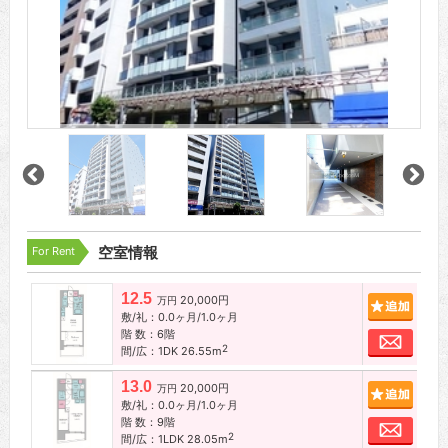
For Rent
空室情報
12.5
20,000円
追加
万円
敷/礼：0.0ヶ月/1.0ヶ月
階 数：6階
お問
2
間/広：1DK 26.55m
13.0
20,000円
追加
万円
敷/礼：0.0ヶ月/1.0ヶ月
階 数：9階
お問
2
間/広：1LDK 28.05m