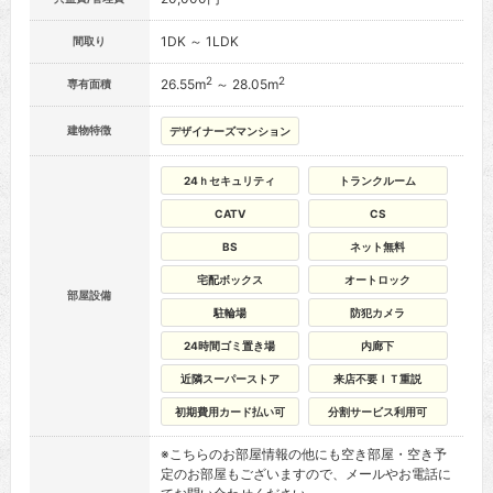
1DK ～ 1LDK
間取り
2
2
26.55m
～ 28.05m
専有面積
建物特徴
デザイナーズマンション
24ｈセキュリティ
トランクルーム
CATV
CS
BS
ネット無料
宅配ボックス
オートロック
部屋設備
駐輪場
防犯カメラ
24時間ゴミ置き場
内廊下
近隣スーパーストア
来店不要ＩＴ重説
初期費用カード払い可
分割サービス利用可
※こちらのお部屋情報の他にも空き部屋・空き予
定のお部屋もございますので、メールやお電話に