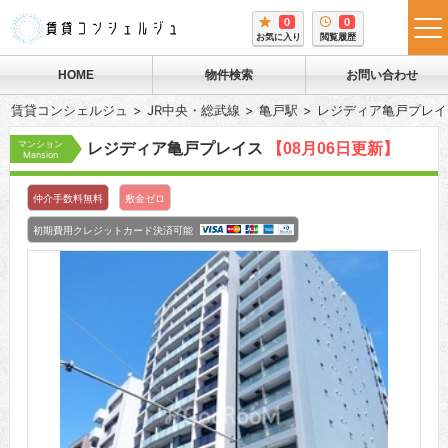
0
0
tog
お気に入り
閲覧履歴
me
HOME
物件検索
お問い合わせ
賃貸コンシェルジュ
JR中央・総武線
亀戸駅
レジディア亀戸プレイ
マンション
レジディア亀戸プレイス
【08月06日更新】
Mansion
仲介手数料無料
敷金ゼロ
初期費用クレジットカード決済可能