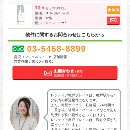
13.5
20,000円
追加
万円
敷/礼：0.0ヶ月/1.0ヶ月
階 数：12階
お問
2
間/広：1DK 26.55m
物件に関するお問合わせはこちらから
03-5468-8899
賃貸コンシェルジュ
店舗情報
営業時間：10:00～19:00
レジディア亀戸プレイスは、亀戸駅から５
分以内の駅近物件になります。
また、宅配ボックス、駐輪場、24時間ゴ
ミ置き場、近隣スーパーストアなどがあり
利便性が良い物件となっております。
レジディア亀戸プレイスは、現在空室が3
室となっています。
内見をご検討や物件・お部屋についてご不