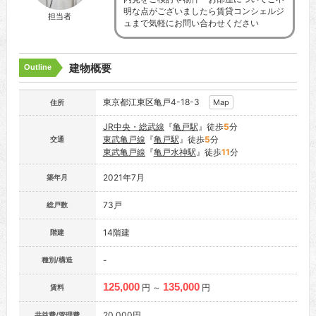
明な点がございましたら賃貸コンシェルジ
担当者
ュまで気軽にお問い合わせください
建物概要
Outline
東京都江東区亀戸4-18-3
Map
住所
JR中央・総武線
『
亀戸駅
』徒歩
5
分
東武亀戸線
『
亀戸駅
』徒歩
5
分
交通
東武亀戸線
『
亀戸水神駅
』徒歩
11
分
2021年7月
築年月
73戸
総戸数
14階建
階建
-
種別/構造
125,000
135,000
円 ～
円
賃料
20,000円
共益費/管理費