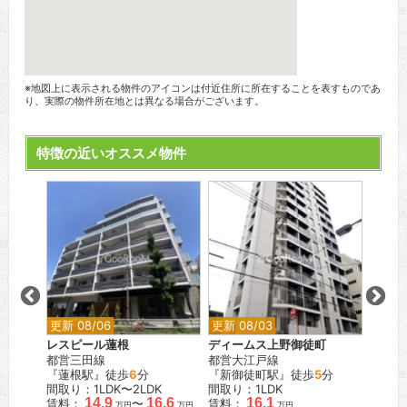
※地図上に表示される物件のアイコンは付近住所に所在することを表すものであ
り、実際の物件所在地とは異なる場合がございます。
特徴の近いオススメ物件
更新 08/06
更新 08/03
更新 0
桜木
レスピール蓮根
ディームス上野御徒町
JPノ
都営三田線
都営大江戸線
東京メ
『蓮根駅』徒歩
6
分
『新御徒町駅』徒歩
5
分
『門前
間取り：1LDK〜2LDK
間取り：1LDK
間取り
.9
14.9
16.6
16.1
賃料：
〜
賃料：
賃料：
万円
万円
万円
万円