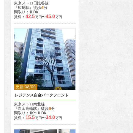
東京メトロ日比谷線
『広尾駅』徒歩
4
分
間取り：1LDK
42.5
45.0
賃料：
〜
万円
万円
2
2
更新 08/09
レジデンス白金パークフロント
東京メトロ南北線
『白金高輪駅』徒歩
6
分
間取り：1K〜1LDK
15.5
34.0
賃料：
〜
万円
万円