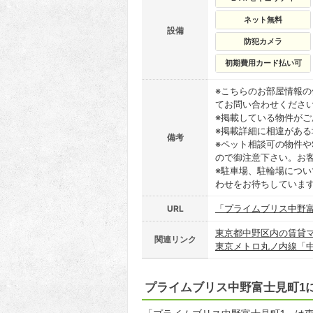
ネット無料
設備
防犯カメラ
初期費用カード払い可
※こちらのお部屋情報
てお問い合わせくださ
※掲載している物件が
※掲載詳細に相違があ
備考
※ペット相談可の物件や
ので御注意下さい。お
※駐車場、駐輪場につ
わせをお待ちしていま
「プライムブリス中野富
URL
東京都中野区内の賃貸
関連リンク
東京メトロ丸ノ内線「
プライムブリス中野富士見町1