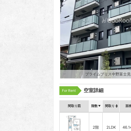
プライムブリス中野富士見
空室詳細
For Rent
間取り図
階数
間取り
面
2階
2LDK
46.