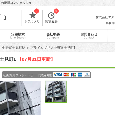
リアの賃貸コンシェルジュ
0
0
株式会社エスティ
お気に入り
閲覧履歴
掲載建
沿線検索
会社概要
お問合わせ
Line Search
Company
Contact
中野富士見町駅
プライムブリス中野富士見町1
士見町1
【07月31日更新】
初期費用クレジットカード決済可能