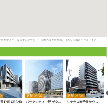
に所在することを表すものであり、実際の物件所在地とは異なる場合がございます。
2
2
2
2
2
9
更新 08/07
更新 08/08
THE GRAND
パークシティ中野 ザタワー エアーズ
リテラス南千住サウス