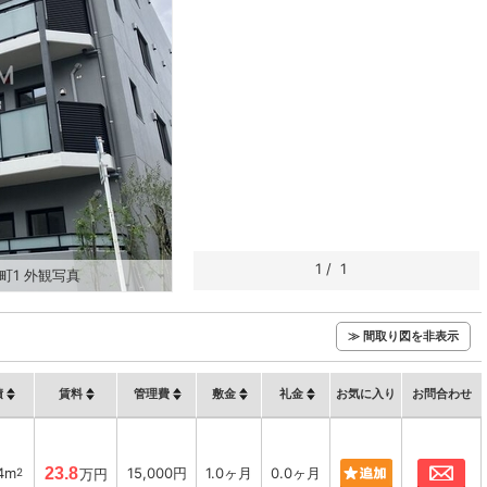
1
/
1
町1 外観写真
≫ 間取り図を非表示
積
賃料
管理費
敷金
礼金
お気に入り
お問合わせ
お
14m
23.8
15,000円
1.0ヶ月
0.0ヶ月
2
万円