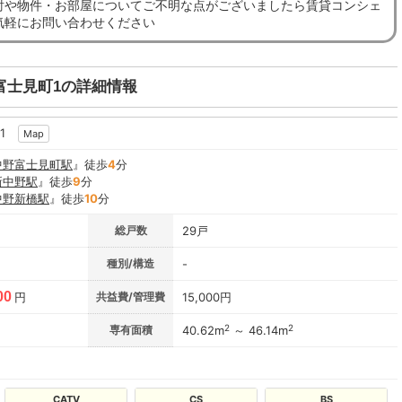
討や物件・お部屋についてご不明な点がございましたら賃貸コンシェ
気軽にお問い合わせください
富士見町1の詳細情報
1
Map
中野富士見町駅
』徒歩
4
分
新中野駅
』徒歩
9
分
中野新橋駅
』徒歩
10
分
総戸数
29戸
種別/構造
-
00
円
共益費/管理費
15,000円
2
2
専有面積
40.62m
～ 46.14m
CATV
CS
BS