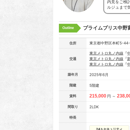
内見をご検
ルジュまで
プライムブリス中野
Outline
東京都中野区本町5-44-
住所
東京メトロ丸ノ内線
『
東京メトロ丸ノ内線
『
交通
東京メトロ丸ノ内線
『
築年月
2025年6月
階建
5階建
215,000
238,0
賃料
円 ～
間取り
2LDK
特長
24ｈセキュリティ