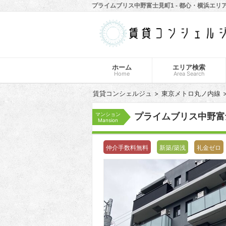
プライムブリス中野富士見町1 - 都心・横浜エ
ホーム
エリア検索
Home
Area Search
賃貸コンシェルジュ
東京メトロ丸ノ内線
マンション
プライムブリス中野富
Mansion
仲介手数料無料
新築/築浅
礼金ゼロ