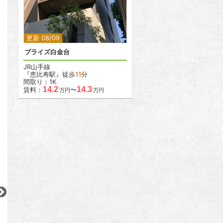
2
2
更新 08/09
ブライズ白金台
JR山手線
『恵比寿駅』徒歩
11
分
間取り：1K
14.2
14.3
賃料：
〜
万円
万円
2
2
2
2
2
更新 08/08
更新 08/08
更新 08/08
リーラ中野
コンフォリア・リヴ南砂町イースト
スプランディッド