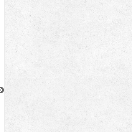
JR中央・総武線
東京メトロ東西線
東京メトロ東西線
『中野駅』徒歩
9
分
『南砂町駅』徒歩
12
分
『門前仲町駅』徒
間取り：1K〜1LDK
間取り：1LDK〜3LDK
間取り：1DK〜3LD
13.7
21.0
14.5
27.9
21.7
賃料：
〜
賃料：
〜
賃料：
〜
万円
万円
万円
万円
万円
2
2
2
2
更新 08/09
更新 08/07
更新 08/08
CONOE秋葉原万世橋
パークシティ中野 ザタワー エアーズ
リテラス南千住サ
JR中央・総武線
JR中央・総武線
東京メトロ日比谷
『秋葉原駅』徒歩
3
分
『中野駅』徒歩
4
分
『南千住駅』徒歩
間取り：2LDK
間取り：1DK〜3LDK
間取り：1DK〜2LD
26.5
15.5
135.0
11.4
賃料：
賃料：
〜
賃料：
〜
万円
万円
万
万円
円