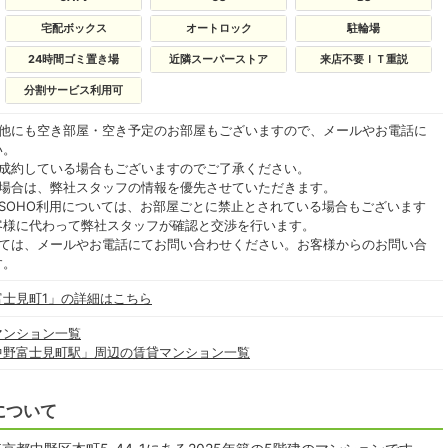
宅配ボックス
オートロック
駐輪場
24時間ゴミ置き場
近隣スーパーストア
来店不要ＩＴ重説
分割サービス利用可
の他にも空き部屋・空き予定のお部屋もございますので、メールやお電話に
い。
ご成約している場合もございますのでご了承ください。
る場合は、弊社スタッフの情報を優先させていただきます。
SOHO利用については、お部屋ごとに禁止とされている場合もございます
客様に代わって弊社スタッフが確認と交渉を行います。
いては、メールやお電話にてお問い合わせください。お客様からのお問い合
す。
士見町1」の詳細はこちら
マンション一覧
中野富士見町駅」周辺の賃貸マンション一覧
について