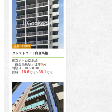
2
2
更新 08/09
クレストコート白金高輪
東京メトロ南北線
『白金高輪駅』徒歩
5
分
間取り：1K〜1LDK
16.6
38.1
賃料：
〜
万円
万円