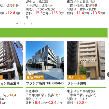
JR中央・総武線
東京メトロ日比谷線
駅』徒歩
11
分
『中野駅』徒歩
4
分
『南千住駅』徒歩
9
分
K
間取り：1DK〜3LDK
間取り：1DK〜2LDK
12.4
15.5
135.0
11.4
19.5
〜
賃料：
〜
賃料：
〜
万円
万円
万円
万
万円
万円
円
2
2
2
9
更新 08/09
更新 08/09
ション白金通り
プラシア蒲田THE GRAND
クレール麹町
京急本線
東京メトロ半蔵門線
』徒歩
13
分
『京急蒲田駅』徒歩
11
分
『半蔵門駅』徒歩
1
分
DK
間取り：1K
間取り：3LDK
8
9.4
12.4
30.0
賃料：
〜
賃料：
万円
万円
万円
万円