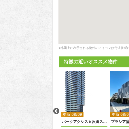
※地図上に表示される物件のアイコンは付近住所
特徴の近いオススメ物件
2
2
2
2
2
更新 08/06
更新 08/09
更新 08/0
目黒マークレジデンスタワー
ルミーク錦糸町
パークアクシス五反田スカイタワー
プラシア蒲田