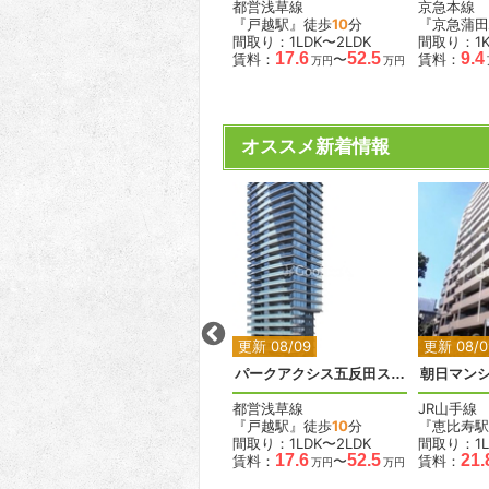
JR中央・総武線
都営浅草線
京急本線
『錦糸町駅』徒歩
5
分
『戸越駅』徒歩
10
分
『京急蒲田
間取り：1LDK〜3LDK
間取り：1LDK〜2LDK
間取り：1
.7
18.9
56.0
17.6
52.5
9.4
賃料：
〜
賃料：
〜
賃料：
万円
万円
万円
万円
万円
オススメ新着情報
2
2
2
2
更新 08/08
更新 08/09
更新 08/0
スプランディッド門前仲町
パークアクシス五反田スカイタワー
朝日マン
東京メトロ東西線
都営浅草線
JR山手線
分
『門前仲町駅』徒歩
7
分
『戸越駅』徒歩
10
分
『恵比寿駅
間取り：1DK〜3LDK
間取り：1LDK〜2LDK
間取り：1L
21.7
48.1
17.6
52.5
21.
賃料：
〜
賃料：
〜
賃料：
万円
万円
万円
万円