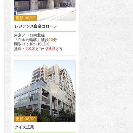
更新 08/09
レジデンス白金コローレ
東京メトロ南北線
『白金高輪駅』徒歩
10
分
間取り：1R〜1SLDK
13.3
29.0
賃料：
〜
万円
万円
2
2
更新 08/09
クイズ広尾