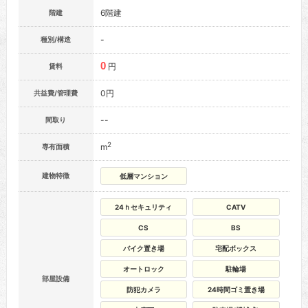
6階建
階建
-
種別/構造
0
円
賃料
0円
共益費/管理費
--
間取り
2
m
専有面積
建物特徴
低層マンション
24ｈセキュリティ
CATV
CS
BS
バイク置き場
宅配ボックス
オートロック
駐輪場
部屋設備
防犯カメラ
24時間ゴミ置き場