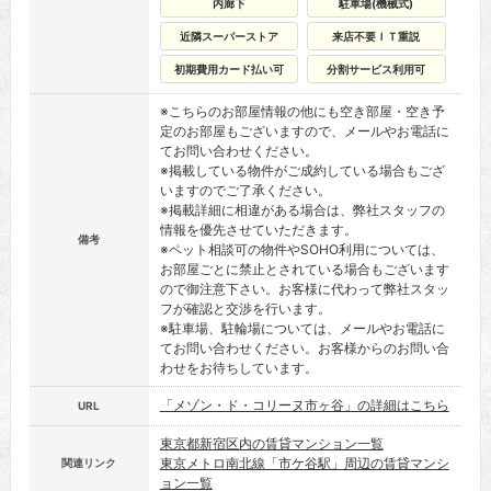
内廊下
駐車場(機械式)
近隣スーパーストア
来店不要ＩＴ重説
初期費用カード払い可
分割サービス利用可
※こちらのお部屋情報の他にも空き部屋・空き予
定のお部屋もございますので、メールやお電話に
てお問い合わせください。
※掲載している物件がご成約している場合もござ
いますのでご了承ください。
※掲載詳細に相違がある場合は、弊社スタッフの
情報を優先させていただきます。
備考
※ペット相談可の物件やSOHO利用については、
お部屋ごとに禁止とされている場合もございます
ので御注意下さい。お客様に代わって弊社スタッ
フが確認と交渉を行います。
※駐車場、駐輪場については、メールやお電話に
てお問い合わせください。お客様からのお問い合
わせをお待ちしています。
「メゾン・ド・コリーヌ市ヶ谷」の詳細はこちら
URL
東京都新宿区内の賃貸マンション一覧
東京メトロ南北線「市ケ谷駅」周辺の賃貸マンシ
関連リンク
ョン一覧