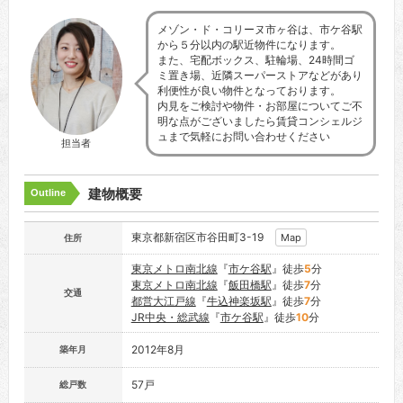
メゾン・ド・コリーヌ市ヶ谷は、市ケ谷駅
から５分以内の駅近物件になります。
また、宅配ボックス、駐輪場、24時間ゴ
ミ置き場、近隣スーパーストアなどがあり
利便性が良い物件となっております。
内見をご検討や物件・お部屋についてご不
明な点がございましたら賃貸コンシェルジ
ュまで気軽にお問い合わせください
担当者
建物概要
Outline
東京都新宿区市谷田町3-19
Map
住所
東京メトロ南北線
『
市ケ谷駅
』徒歩
5
分
東京メトロ南北線
『
飯田橋駅
』徒歩
7
分
交通
都営大江戸線
『
牛込神楽坂駅
』徒歩
7
分
JR中央・総武線
『
市ケ谷駅
』徒歩
10
分
2012年8月
築年月
57戸
総戸数