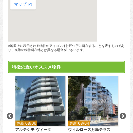
※地図上に表示される物件のアイコンは付近住所に所在することを表すものであ
り、実際の物件所在地とは異なる場合がございます。
特徴の近いオススメ物件
更新 08/06
更新 08/04
更新 0
目
アルテシモ ヴィータ
ウィルローズ月島テラス
ブリリ