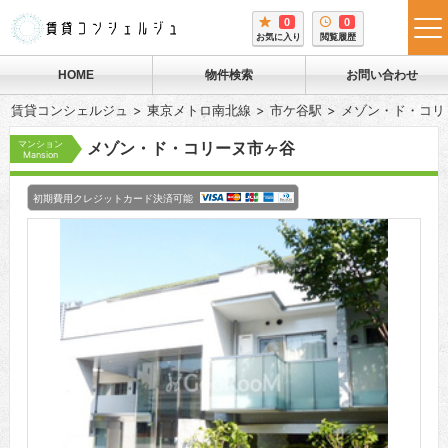
0
0
tog
お気に入り
閲覧履歴
me
HOME
物件検索
お問い合わせ
賃貸コンシェルジュ
東京メトロ南北線
市ケ谷駅
メゾン・ド・コリ
マンション
メゾン・ド・コリーヌ市ヶ谷
Mansion
初期費用クレジットカード決済可能