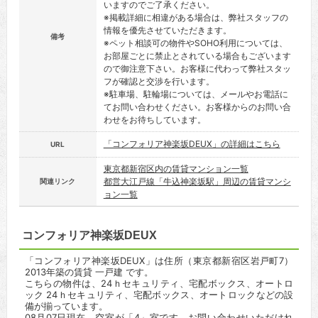
いますのでご了承ください。
※掲載詳細に相違がある場合は、弊社スタッフの
情報を優先させていただきます。
備考
※ペット相談可の物件やSOHO利用については、
お部屋ごとに禁止とされている場合もございます
ので御注意下さい。お客様に代わって弊社スタッ
フが確認と交渉を行います。
※駐車場、駐輪場については、メールやお電話に
てお問い合わせください。お客様からのお問い合
わせをお待ちしています。
「コンフォリア神楽坂DEUX」の詳細はこちら
URL
東京都新宿区内の賃貸マンション一覧
都営大江戸線「牛込神楽坂駅」周辺の賃貸マンシ
関連リンク
ョン一覧
コンフォリア神楽坂DEUX
「コンフォリア神楽坂DEUX」は住所（東京都新宿区岩戸町7）
2013年築の賃貸 一戸建 です。
こちらの物件は、24ｈセキュリティ、宅配ボックス、オートロ
ック 24ｈセキュリティ、宅配ボックス、オートロックなどの設
備が揃っています。
08月07日現在、空室が「4」室です。お問い合わせいただけれ