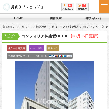
0
0
tog
お気に入り
閲覧履歴
me
HOME
物件検索
お問い合わせ
賃貸コンシェルジュ
都営大江戸線
牛込神楽坂駅
コンフォリア神楽坂
マンション
コンフォリア神楽坂DEUX
【08月05日更新】
Mansion
仲介手数料無料
ペット相談
礼金ゼロ
初期費用クレジットカード決済可能