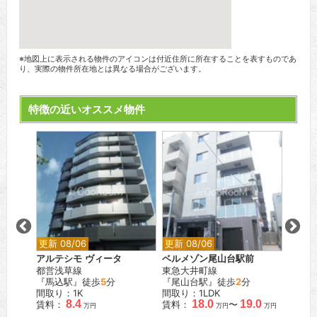
※地図上に表示される物件のアイコンは付近住所に所在することを表すものであ
り、実際の物件所在地とは異なる場合がございます。
特徴の近いオススメ物件
更新 08/06
更新 08/06
更新 0
目
アルテシモ ヴィータ
ベルメゾン尾山台駅前
シティ
都営浅草線
東急大井町線
都営新
『馬込駅』徒歩
5
分
『尾山台駅』徒歩
2
分
『岩本
間取り：1K
間取り：1LDK
間取り
8.4
18.0
19.0
賃料：
賃料：
〜
賃料：
万円
万円
万円