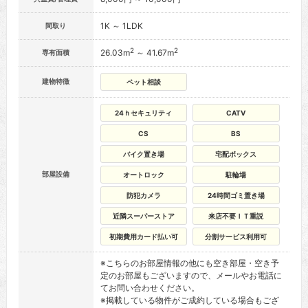
1K ～ 1LDK
間取り
2
2
26.03m
～ 41.67m
専有面積
建物特徴
ペット相談
24ｈセキュリティ
CATV
CS
BS
バイク置き場
宅配ボックス
部屋設備
オートロック
駐輪場
防犯カメラ
24時間ゴミ置き場
近隣スーパーストア
来店不要ＩＴ重説
初期費用カード払い可
分割サービス利用可
※こちらのお部屋情報の他にも空き部屋・空き予
定のお部屋もございますので、メールやお電話に
てお問い合わせください。
※掲載している物件がご成約している場合もござ