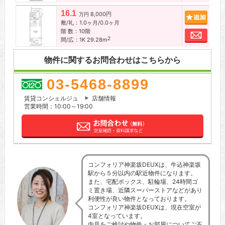
16.1
8,000円
追加
万円
敷/礼：1.0ヶ月/0.0ヶ月
階 数：10階
お問
2
間/広：1K 29.28m
物件に関するお問合わせはこちらから
03-5468-8899
賃貸コンシェルジュ
店舗情報
営業時間：10:00～19:00
コンフォリア神楽坂DEUXは、牛込神楽坂
駅から５分以内の駅近物件になります。
また、宅配ボックス、駐輪場、24時間ゴ
ミ置き場、近隣スーパーストアなどがあり
利便性が良い物件となっております。
コンフォリア神楽坂DEUXは、現在空室が
4室となっています。
内見をご検討や物件・お部屋についてご不