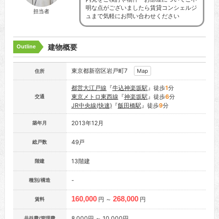
明な点がございましたら賃貸コンシェルジ
担当者
ュまで気軽にお問い合わせください
建物概要
Outline
東京都新宿区岩戸町7
Map
住所
都営大江戸線
『
牛込神楽坂駅
』徒歩
1
分
東京メトロ東西線
『
神楽坂駅
』徒歩
6
分
交通
JR中央線(快速)
『
飯田橋駅
』徒歩
9
分
2013年12月
築年月
49戸
総戸数
13階建
階建
-
種別/構造
160,000
268,000
円 ～
円
賃料
8,000円 ～ 10,000円
共益費/管理費