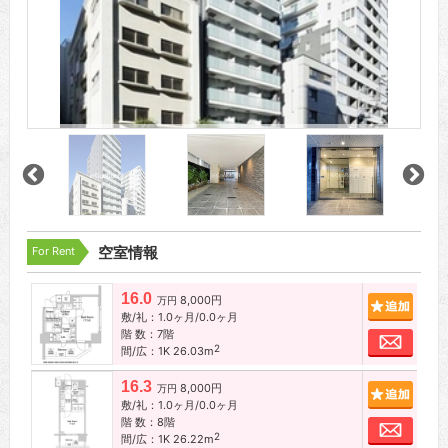
For Rent
空室情報
16.0
8,000円
追加
万円
敷/礼：1.0ヶ月/0.0ヶ月
階 数：7階
お問
2
間/広：1K 26.03m
16.3
8,000円
追加
万円
敷/礼：1.0ヶ月/0.0ヶ月
階 数：8階
お問
2
間/広：1K 26.22m