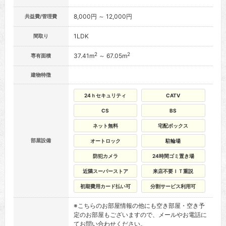
8,000円 ～ 12,000円
共益費/管理費
1LDK
間取り
2
2
37.41m
～ 67.05m
専有面積
建物特徴
24ｈセキュリティ
CATV
CS
BS
ネット無料
宅配ボックス
部屋設備
オートロック
駐輪場
防犯カメラ
24時間ゴミ置き場
近隣スーパーストア
来店不要ＩＴ重説
初期費用カード払い可
分割サービス利用可
※こちらのお部屋情報の他にも空き部屋・空き予
定のお部屋もございますので、メールやお電話に
てお問い合わせください。