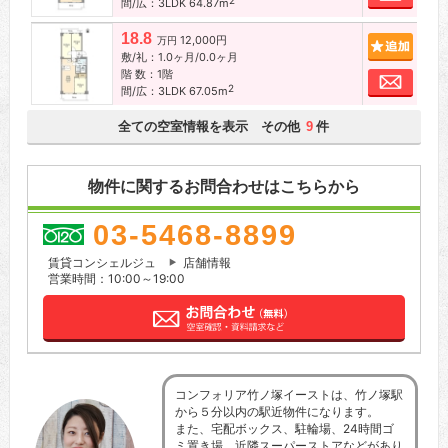
2
間/広：3LDK 64.87m
18.8
12,000円
追加
万円
敷/礼：1.0ヶ月/0.0ヶ月
階 数：1階
お問
2
間/広：3LDK 67.05m
全ての空室情報を表示 その他
件
9
物件に関するお問合わせはこちらから
03-5468-8899
賃貸コンシェルジュ
店舗情報
営業時間：10:00～19:00
コンフォリア竹ノ塚イーストは、竹ノ塚駅
から５分以内の駅近物件になります。
また、宅配ボックス、駐輪場、24時間ゴ
ミ置き場、近隣スーパーストアなどがあり