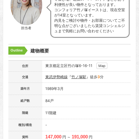
利便性が良い物件となっております。
コンフォリア竹ノ塚イーストは、現在空室
が14室となっています。
内見をご検討や物件・お部屋についてご不
明な点がございましたら賃貸コンシェルジ
担当者
ュまで気軽にお問い合わせください
建物概要
Outline
東京都足立区竹の塚6-16-11
Map
住所
東武伊勢崎線
『
竹ノ塚駅
』徒歩
3
分
交通
1989年3月
築年月
84戸
総戸数
11階建
階建
-
種別/構造
147,000
191,000
円 ～
円
賃料