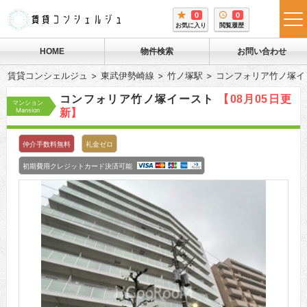
0
0
tog
お気に入り
閲覧履歴
me
HOME
物件検索
お問い合わせ
賃貸コンシェルジュ
東武伊勢崎線
竹ノ塚駅
コンフォリア竹ノ塚イ
コンフォリア竹ノ塚イースト
【08月05日更
マンション
Mansion
新】
仲介手数料無料
礼金ゼロ
初期費用クレジットカード決済可能