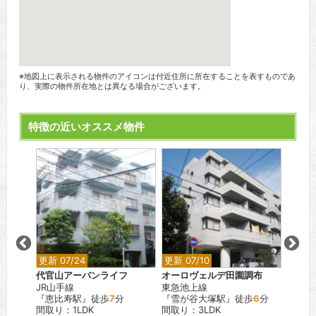
※地図上に表示される物件のアイコンは付近住所に所在することを表すものであ
り、実際の物件所在地とは異なる場合がございます。
特徴の近いオススメ物件
更新 07/24
更新 07/10
更新 0
軒茶屋
代官山アーバンライフ
オーロヴェルデ田園調布
大山パ
JR山手線
東急池上線
東京メ
3
分
『恵比寿駅』徒歩
7
分
『雪が谷大塚駅』徒歩
6
分
『代々
間取り：1LDK
間取り：3LDK
間取り