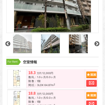
For Rent
空室情報
18.3
12,000円
追加
万円
敷/礼：1.0ヶ月/0.0ヶ月
階 数：1階
お問
2
間/広：3LDK 64.87m
18.8
12,000円
追加
万円
敷/礼：1.0ヶ月/0.0ヶ月
階 数：1階
お問