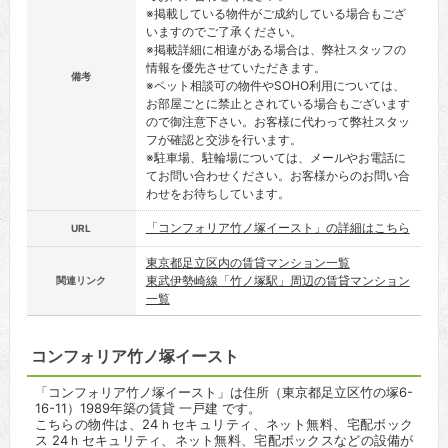
※掲載している物件がご成約している場合もござ
いますのでご了承ください。
※掲載詳細に相違がある場合は、弊社スタッフの
情報を優先させていただきます。
備考
※ペット相談可の物件やSOHO利用については、
お部屋ごとに禁止とされている場合もございます
ので御注意下さい。お客様に代わって弊社スタッ
フが確認と交渉を行います。
※駐車場、駐輪場については、メールやお電話に
てお問い合わせください。お客様からのお問い合
わせをお待ちしています。
「コンフォリア竹ノ塚イースト」の詳細はこちら
URL
東京都足立区内の賃貸マンション一覧
東武伊勢崎線「竹ノ塚駅」周辺の賃貸マンション
関連リンク
一覧
コンフォリア竹ノ塚イースト
「コンフォリア竹ノ塚イースト」は住所（東京都足立区竹の塚6-
16-11）1989年築の賃貸 一戸建 です。
こちらの物件は、24ｈセキュリティ、ネット無料、宅配ボック
ス 24ｈセキュリティ、ネット無料、宅配ボックスなどの設備が