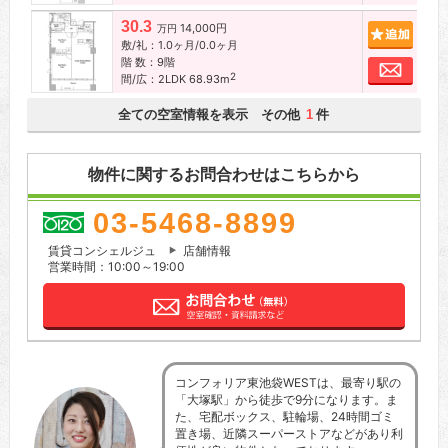
30.3
14,000円
追加
万円
敷/礼：1.0ヶ月/0.0ヶ月
階 数：9階
お問
2
間/広：2LDK 68.93m
全ての空室情報を表示 その他
件
1
物件に関するお問合わせはこちらから
03-5468-8899
賃貸コンシェルジュ
店舗情報
営業時間：10:00～19:00
コンフォリア東池袋WESTは、最寄り駅の
「大塚駅」から徒歩で9分になります。ま
た、宅配ボックス、駐輪場、24時間ゴミ
置き場、近隣スーパーストアなどがあり利