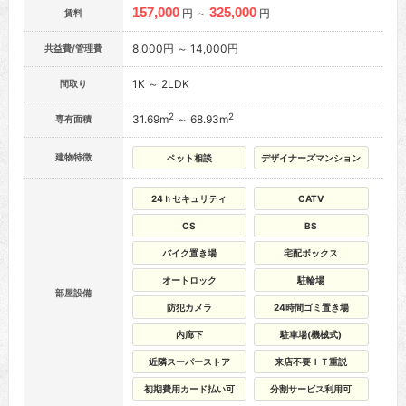
157,000
325,000
円 ～
円
賃料
8,000円 ～ 14,000円
共益費/管理費
1K ～ 2LDK
間取り
2
2
31.69m
～ 68.93m
専有面積
建物特徴
ペット相談
デザイナーズマンション
24ｈセキュリティ
CATV
CS
BS
バイク置き場
宅配ボックス
オートロック
駐輪場
部屋設備
防犯カメラ
24時間ゴミ置き場
内廊下
駐車場(機械式)
近隣スーパーストア
来店不要ＩＴ重説
初期費用カード払い可
分割サービス利用可