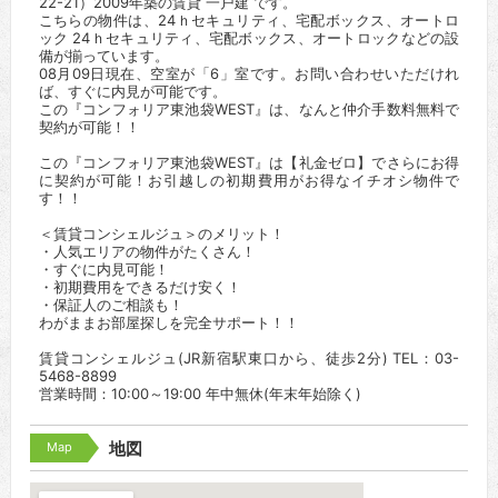
22-21）2009年築の賃貸 一戸建 です。
こちらの物件は、24ｈセキュリティ、宅配ボックス、オートロ
ック 24ｈセキュリティ、宅配ボックス、オートロックなどの設
備が揃っています。
08月09日現在、空室が「6」室です。お問い合わせいただけれ
ば、すぐに内見が可能です。
この『コンフォリア東池袋WEST』は、なんと仲介手数料無料で
契約が可能！！
この『コンフォリア東池袋WEST』は【礼金ゼロ】でさらにお得
に契約が可能！お引越しの初期費用がお得なイチオシ物件で
す！！
＜賃貸コンシェルジュ＞のメリット！
・人気エリアの物件がたくさん！
・すぐに内見可能！
・初期費用をできるだけ安く！
・保証人のご相談も！
わがままお部屋探しを完全サポート！！
賃貸コンシェルジュ(JR新宿駅東口から、徒歩2分) TEL：03-
5468-8899
営業時間：10:00～19:00 年中無休(年末年始除く)
Map
地図