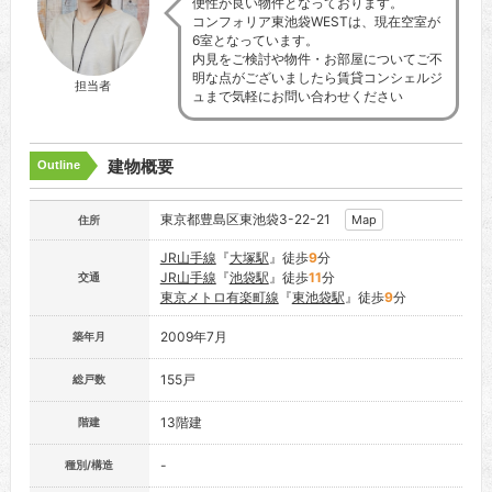
便性が良い物件となっております。
コンフォリア東池袋WESTは、現在空室が
6室となっています。
内見をご検討や物件・お部屋についてご不
明な点がございましたら賃貸コンシェルジ
担当者
ュまで気軽にお問い合わせください
建物概要
Outline
東京都豊島区東池袋3-22-21
Map
住所
JR山手線
『
大塚駅
』徒歩
9
分
JR山手線
『
池袋駅
』徒歩
11
分
交通
東京メトロ有楽町線
『
東池袋駅
』徒歩
9
分
2009年7月
築年月
155戸
総戸数
13階建
階建
-
種別/構造