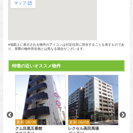
※地図上に表示される物件のアイコンは付近住所に所在することを表すものであ
り、実際の物件所在地とは異なる場合がございます。
特徴の近いオススメ物件
更新 08/08
更新 08/08
更新 0
クム目黒五番館
レクセル高田馬場
フォレ