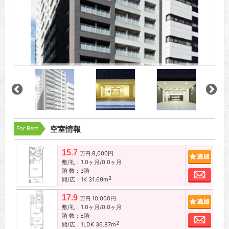
For Rent
空室情報
15.7
8,000円
追加
万円
敷/礼：1.0ヶ月/0.0ヶ月
階 数：3階
お問
2
間/広：1K 31.69m
17.9
10,000円
追加
万円
敷/礼：1.0ヶ月/0.0ヶ月
階 数：5階
お問
2
間/広：1LDK 36.87m