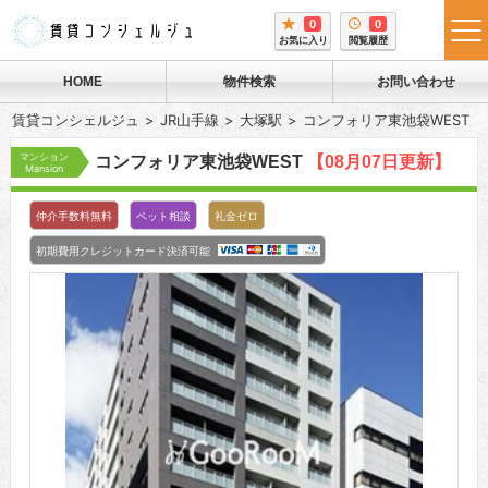
0
0
tog
お気に入り
閲覧履歴
me
HOME
物件検索
お問い合わせ
賃貸コンシェルジュ
JR山手線
大塚駅
コンフォリア東池袋WEST
マンション
コンフォリア東池袋WEST
【08月07日更新】
Mansion
仲介手数料無料
ペット相談
礼金ゼロ
初期費用クレジットカード決済可能