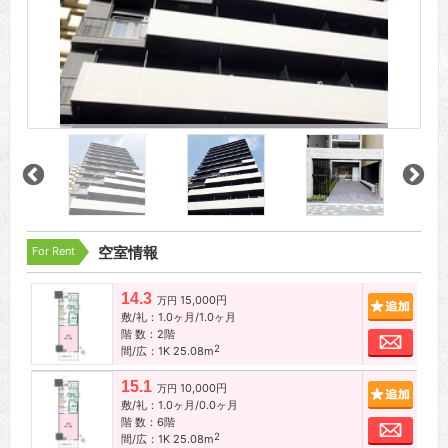
For Rent
空室情報
14.3
15,000円
追加
万円
敷/礼：1.0ヶ月/1.0ヶ月
階 数：2階
お問
2
間/広：1K 25.08m
15.1
10,000円
追加
万円
敷/礼：1.0ヶ月/0.0ヶ月
階 数：6階
お問
2
間/広：1K 25.08m