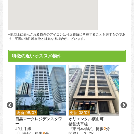
※地図上に表示される物件のアイコンは付近住所に所在することを表すものであ
り、実際の物件所在地とは異なる場合がございます。
特徴の近いオススメ物件
更新 08/07
更新 08/07
更新 0
目黒マークレジデンスタワ
オリエンタル横山町
レスピ
ー
都営浅草線
都営三
JR山手線
『東日本橋駅』徒歩
2
分
『蓮根
『目黒駅』徒歩
8
分
間取り：2LDK
間取り：