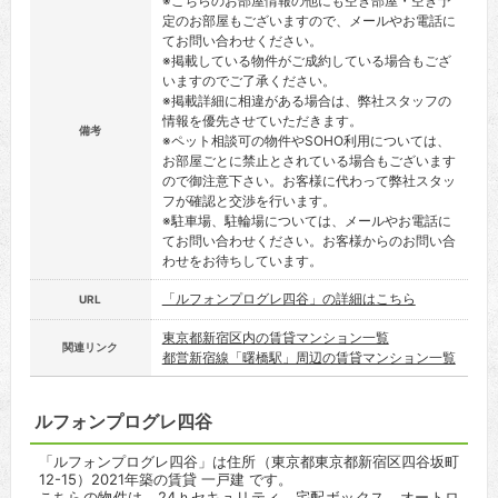
※こちらのお部屋情報の他にも空き部屋・空き予
定のお部屋もございますので、メールやお電話に
てお問い合わせください。
※掲載している物件がご成約している場合もござ
いますのでご了承ください。
※掲載詳細に相違がある場合は、弊社スタッフの
情報を優先させていただきます。
備考
※ペット相談可の物件やSOHO利用については、
お部屋ごとに禁止とされている場合もございます
ので御注意下さい。お客様に代わって弊社スタッ
フが確認と交渉を行います。
※駐車場、駐輪場については、メールやお電話に
てお問い合わせください。お客様からのお問い合
わせをお待ちしています。
「ルフォンプログレ四谷」の詳細はこちら
URL
東京都新宿区内の賃貸マンション一覧
関連リンク
都営新宿線「曙橋駅」周辺の賃貸マンション一覧
ルフォンプログレ四谷
「ルフォンプログレ四谷」は住所（東京都東京都新宿区四谷坂町
12-15）2021年築の賃貸 一戸建 です。
こちらの物件は、24ｈセキュリティ、宅配ボックス、オートロ