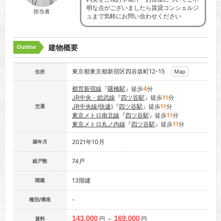
明な点がございましたら賃貸コンシェルジ
担当者
ュまで気軽にお問い合わせください
建物概要
Outline
東京都東京都新宿区四谷坂町12-15
Map
住所
都営新宿線
『
曙橋駅
』徒歩
4
分
JR中央・総武線
『
四ツ谷駅
』徒歩
11
分
JR中央線(快速)
『
四ツ谷駅
』徒歩
11
分
交通
東京メトロ南北線
『
四ツ谷駅
』徒歩
11
分
東京メトロ丸ノ内線
『
四ツ谷駅
』徒歩
11
分
2021年10月
築年月
74戸
総戸数
13階建
階建
-
種別/構造
143,000
169,000
円 ～
円
賃料