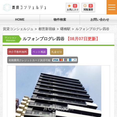
0
0
tog
お気に入り
閲覧履歴
me
HOME
物件検索
お問い合わせ
賃貸コンシェルジュ
都営新宿線
曙橋駅
ルフォンプログレ四谷
マンション
ルフォンプログレ四谷
【08月07日更新】
Mansion
仲介手数料無料
ペット相談
礼金ゼロ
初期費用クレジットカード決済可能