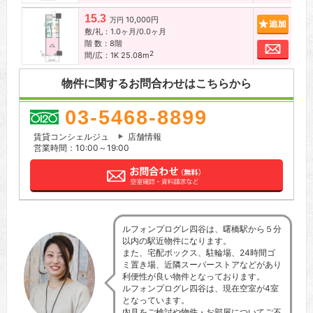
15.3
10,000円
追加
万円
敷/礼：1.0ヶ月/0.0ヶ月
階 数：8階
お問
2
間/広：1K 25.08m
物件に関するお問合わせはこちらから
03-5468-8899
賃貸コンシェルジュ
店舗情報
営業時間：10:00～19:00
ルフォンプログレ四谷は、曙橋駅から５分
以内の駅近物件になります。
また、宅配ボックス、駐輪場、24時間ゴ
ミ置き場、近隣スーパーストアなどがあり
利便性が良い物件となっております。
ルフォンプログレ四谷は、現在空室が4室
となっています。
内見をご検討や物件・お部屋についてご不