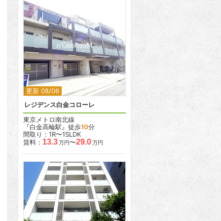
2
2
更新 08/06
レジデンス白金コローレ
東京メトロ南北線
『白金高輪駅』徒歩
10
分
間取り：1R〜1SLDK
13.3
29.0
賃料：
〜
万円
万円