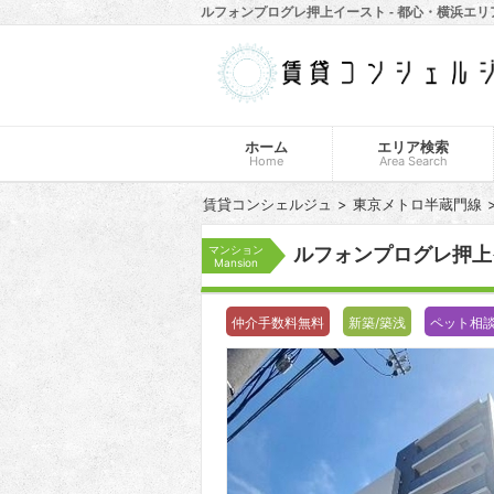
ルフォンプログレ押上イースト - 都心・横浜エ
ホーム
エリア検索
Home
Area Search
賃貸コンシェルジュ
東京メトロ半蔵門線
マンション
ルフォンプログレ押
Mansion
仲介手数料無料
新築/築浅
ペット相