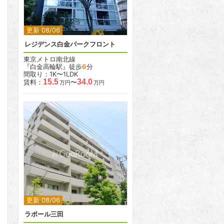
更新 08/06
レジデンス白金パークフロント
東京メトロ南北線
『白金高輪駅』徒歩
6
分
間取り：1K〜1LDK
15.5
34.0
賃料：
〜
万円
万円
2
更新 08/06
ラポール三田