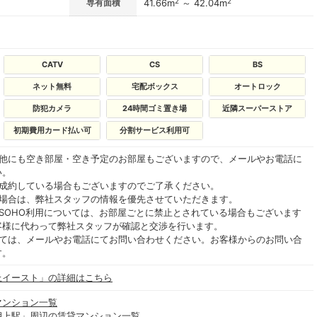
2
2
専有面積
41.66m
～ 42.04m
CATV
CS
BS
ネット無料
宅配ボックス
オートロック
防犯カメラ
24時間ゴミ置き場
近隣スーパーストア
初期費用カード払い可
分割サービス利用可
の他にも空き部屋・空き予定のお部屋もございますので、メールやお電話に
い。
ご成約している場合もございますのでご了承ください。
る場合は、弊社スタッフの情報を優先させていただきます。
SOHO利用については、お部屋ごとに禁止とされている場合もございます
客様に代わって弊社スタッフが確認と交渉を行います。
いては、メールやお電話にてお問い合わせください。お客様からのお問い合
す。
上イースト」の詳細はこちら
マンション一覧
押上駅」周辺の賃貸マンション一覧