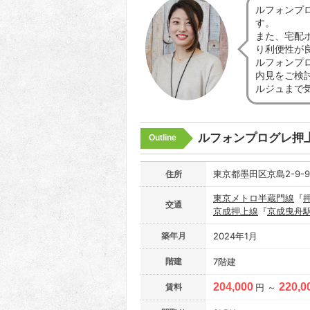
ルフォンプ
す。
また、宅配
り利便性が
ルフォンプ
内見をご検
ルジュまで
ルフォンプログレ押
Outline
東京都墨田区京島2-9-
住所
東京メトロ半蔵門線
『
交通
京成押上線
『
京成曳舟
築年月
2024年1月
階建
7階建
204,000
220,0
賃料
円 ～