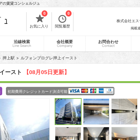
リアの賃貸コンシェルジュ
0
0
株式会社エスティ
お気に入り
閲覧履歴
掲載
沿線検索
会社概要
お問合わせ
Line Search
Company
Contact
押上駅
ルフォンプログレ押上イースト
上イースト
【08月05日更新】
談
初期費用クレジットカード決済可能