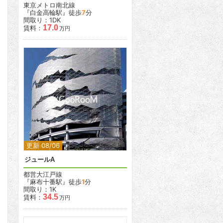
東京メトロ南北線
『白金高輪駅』徒歩
7
分
間取り：1DK
17.0
賃料：
万円
2
更新 08/06
ジュールA
都営大江戸線
『麻布十番駅』徒歩
1
分
間取り：1K
34.5
賃料：
万円