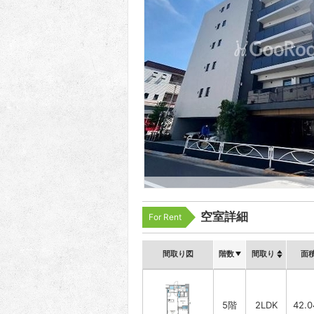
空室詳細
For Rent
間取り図
階数
間取り
面
5階
2LDK
42.