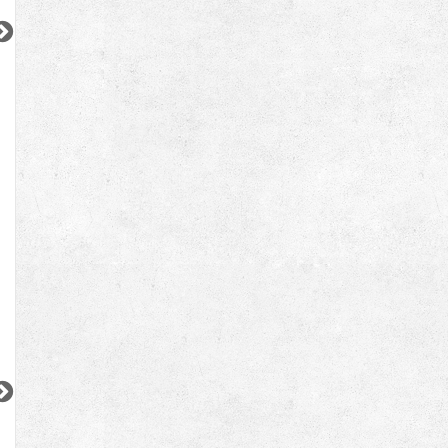
更新 08/05
更新 08/01
更新 08/06
ムーヴァ代々木
デュオフラッツ大森イースト
小田急小田原線
JR京浜東北線
JR中央・総武線
『南新宿駅』徒歩
1
分
『大森駅』徒歩
4
分
『亀戸駅』徒歩
11
間取り：1LDK〜2LDK
間取り：1DK〜2LDK
間取り：1DK〜1LD
23.9
35.3
15.6
38.0
14.0
賃料：
〜
賃料：
〜
賃料：
〜
万円
万円
万円
万円
万円
2
2
2
2
更新 08/06
更新 08/03
更新 08/05
ベルメゾン尾山台駅前
シティインデックス神田
ACPレジデンス三