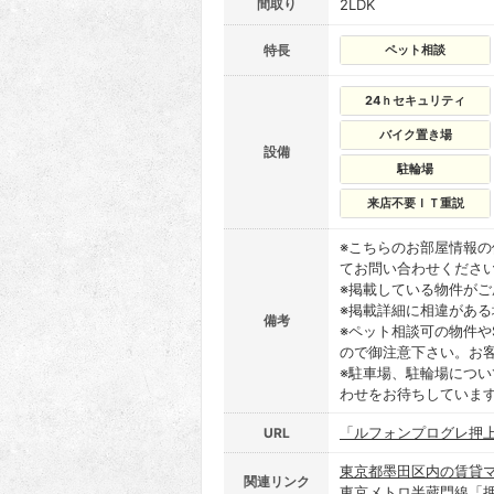
間取り
2LDK
特長
ペット相談
24ｈセキュリティ
バイク置き場
設備
駐輪場
来店不要ＩＴ重説
※こちらのお部屋情報
てお問い合わせくださ
※掲載している物件が
※掲載詳細に相違があ
備考
※ペット相談可の物件や
ので御注意下さい。お
※駐車場、駐輪場につ
わせをお待ちしていま
「ルフォンプログレ押
URL
東京都墨田区内の賃貸
関連リンク
東京メトロ半蔵門線「