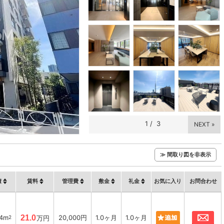
1
/
3
NEXT »
≫ 間取り図を非表示
積
賃料
管理費
敷金
礼金
お気に入り
お問合わせ
お
04m
21.0
20,000円
1.0ヶ月
1.0ヶ月
2
万円