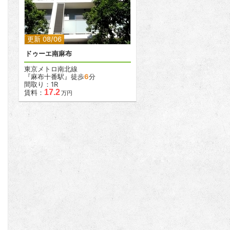
2
更新 08/06
ドゥーエ南麻布
東京メトロ南北線
『麻布十番駅』徒歩
6
分
間取り：1R
17.2
賃料：
万円
2
2
2
2
2