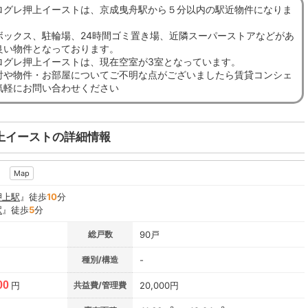
ログレ押上イーストは、京成曳舟駅から５分以内の駅近物件になりま
ボックス、駐輪場、24時間ゴミ置き場、近隣スーパーストアなどがあ
良い物件となっております。
ログレ押上イーストは、現在空室が3室となっています。
討や物件・お部屋についてご不明な点がございましたら賃貸コンシェ
気軽にお問い合わせください
上イーストの詳細情報
9
Map
押上駅
』徒歩
10
分
駅
』徒歩
5
分
総戸数
90戸
種別/構造
-
00
円
共益費/管理費
20,000円