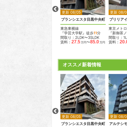
更新 08/01
更新 08/05
更新 08/0
見町
オーガスタレジデンス北綾瀬
ブランシエスタ目黒中央町
ブリリア
東京メトロ千代田線
東急東横線
東京メトロ
徒歩
8
『北綾瀬駅』徒歩
9
分
『学芸大学駅』徒歩
11
分
『新御茶ノ
間取り：1K〜2LDK
間取り：2LDK〜3SLDK
間取り：1L
11.3
21.9
27.5
85.0
20.
賃料：
〜
賃料：
〜
賃料：
万円
万円
万円
万円
.7
万円
オススメ新着情報
2
2
2
2
更新 08/01
更新 08/05
更新 08/0
ラス
デュオフラッツ大森イースト
ブランシエスタ目黒中央町
アルテシモ