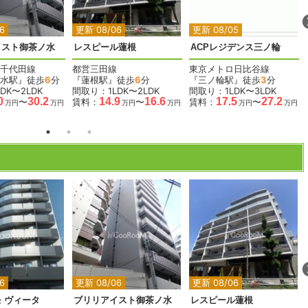
6
更新 08/06
更新 08/05
イスト御茶ノ水
レスピール蓮根
ACPレジデンス三ノ輪
千代田線
都営三田線
東京メトロ日比谷線
水駅』徒歩
6
分
『蓮根駅』徒歩
6
分
『三ノ輪駅』徒歩
3
分
DK〜2LDK
間取り：1LDK〜2LDK
間取り：1LDK〜3LDK
0
30.2
14.9
16.6
17.5
27.2
〜
賃料：
〜
賃料：
〜
万円
万円
万円
万円
万円
万円
2
2
2
2
2
6
更新 08/06
更新 08/06
 ヴィータ
ブリリアイスト御茶ノ水
レスピール蓮根