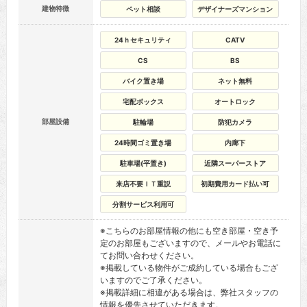
建物特徴
ペット相談
デザイナーズマンション
24ｈセキュリティ
CATV
CS
BS
バイク置き場
ネット無料
宅配ボックス
オートロック
部屋設備
駐輪場
防犯カメラ
24時間ゴミ置き場
内廊下
駐車場(平置き)
近隣スーパーストア
来店不要ＩＴ重説
初期費用カード払い可
分割サービス利用可
※こちらのお部屋情報の他にも空き部屋・空き予
定のお部屋もございますので、メールやお電話に
てお問い合わせください。
※掲載している物件がご成約している場合もござ
いますのでご了承ください。
※掲載詳細に相違がある場合は、弊社スタッフの
情報を優先させていただきます。