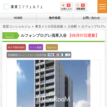
0
0
tog
お気に入り
閲覧履歴
me
HOME
物件検索
お問い合わせ
賃貸コンシェルジュ
東京メトロ日比谷線
入谷駅
ルフォンプログレ
マンション
ルフォンプログレ浅草入谷
【08月07日更新】
Mansion
仲介手数料無料
ペット相談
礼金ゼロ
初期費用クレジットカード決済可能