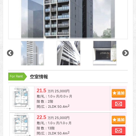
For Rent
空室情報
21.5
25,000円
追加
万円
敷/礼：1.0ヶ月/0.0ヶ月
階 数：2階
お問
2
間/広：2LDK 50.4m
22.5
25,000円
追加
万円
敷/礼：1.0ヶ月/1.0ヶ月
階 数：13階
お問
2
間/広：2LDK 50.4m