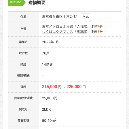
建物概要
Outline
東京都台東区千束2-17
Map
住所
東京メトロ日比谷線
『
入谷駅
』徒歩
7
分
交通
つくばエクスプレス
『
浅草駅
』徒歩
8
分
2022年1月
築年月
76戸
総戸数
14階建
階建
-
種別/構造
215,000
225,000
円 ～
円
賃料
25,000円
共益費/管理費
2LDK
間取り
2
50.40m
専有面積