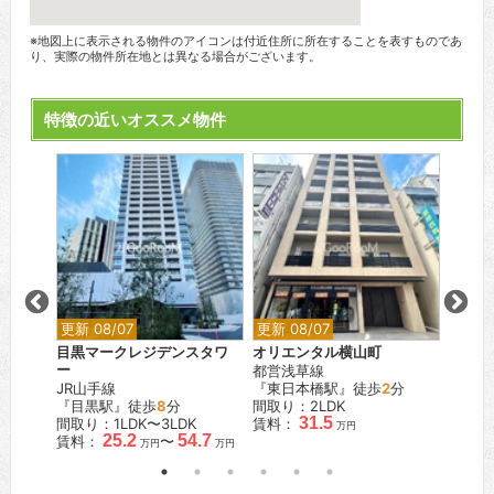
※地図上に表示される物件のアイコンは付近住所に所在することを表すものであ
り、実際の物件所在地とは異なる場合がございます。
特徴の近いオススメ物件
更新 08/07
更新 08/07
更新 0
巣鴨
目黒マークレジデンスタワ
オリエンタル横山町
ワンル
ー
都営浅草線
町
JR山手線
『東日本橋駅』徒歩
2
分
JR中
K
『目黒駅』徒歩
8
分
間取り：2LDK
『亀戸
.5
31.5
間取り：1LDK〜3LDK
賃料：
間取り：
万円
万円
25.2
54.7
賃料：
〜
賃料：
万円
万円