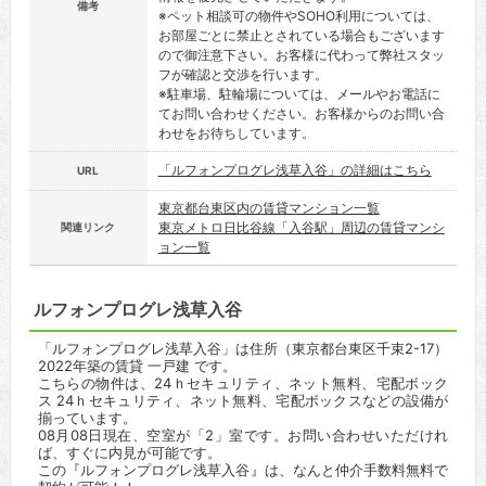
備考
※ペット相談可の物件やSOHO利用については、
お部屋ごとに禁止とされている場合もございます
ので御注意下さい。お客様に代わって弊社スタッ
フが確認と交渉を行います。
※駐車場、駐輪場については、メールやお電話に
てお問い合わせください。お客様からのお問い合
わせをお待ちしています。
「ルフォンプログレ浅草入谷」の詳細はこちら
URL
東京都台東区内の賃貸マンション一覧
東京メトロ日比谷線「入谷駅」周辺の賃貸マンシ
関連リンク
ョン一覧
ルフォンプログレ浅草入谷
「ルフォンプログレ浅草入谷」は住所（東京都台東区千束2-17）
2022年築の賃貸 一戸建 です。
こちらの物件は、24ｈセキュリティ、ネット無料、宅配ボック
ス 24ｈセキュリティ、ネット無料、宅配ボックスなどの設備が
揃っています。
08月08日現在、空室が「2」室です。お問い合わせいただけれ
ば、すぐに内見が可能です。
この『ルフォンプログレ浅草入谷』は、なんと仲介手数料無料で