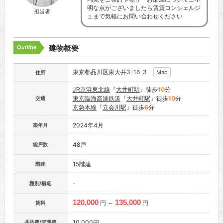
明な点がございましたら賃貸コンシェルジ
担当者
ュまで気軽にお問い合わせください
建物概要
Outline
東京都品川区東大井3-16-3
Map
住所
JR京浜東北線
『
大井町駅
』徒歩
10
分
東京臨海高速鉄道
『
大井町駅
』徒歩
10
分
交通
京急本線
『
立会川駅
』徒歩
6
分
2024年4月
築年月
48戸
総戸数
15階建
階建
-
種別/構造
120,000
135,000
円 ～
円
賃料
10,000円
共益費/管理費