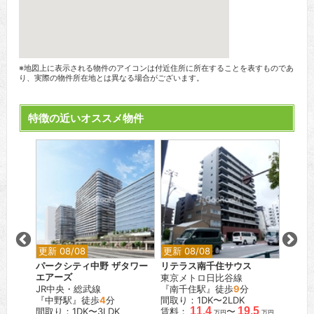
※地図上に表示される物件のアイコンは付近住所に所在することを表すものであ
り、実際の物件所在地とは異なる場合がございます。
特徴の近いオススメ物件
更新 08/08
更新 08/08
更新 0
ス錦糸
パークシティ中野 ザタワー
リテラス南千住サウス
リーラ
エアーズ
東京メトロ日比谷線
JR中
JR中央・総武線
『南千住駅』徒歩
9
分
『中野
『中野駅』徒歩
4
分
間取り：1DK〜2LDK
間取り：
11.4
19.5
間取り：1DK〜3LDK
賃料：
〜
賃料：
万円
万円