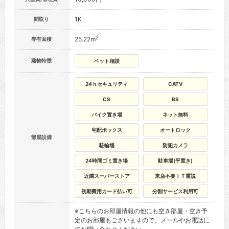
1K
間取り
2
25.22m
専有面積
建物特徴
ペット相談
24ｈセキュリティ
CATV
CS
BS
バイク置き場
ネット無料
宅配ボックス
オートロック
部屋設備
駐輪場
防犯カメラ
24時間ゴミ置き場
駐車場(平置き)
近隣スーパーストア
来店不要ＩＴ重説
初期費用カード払い可
分割サービス利用可
※こちらのお部屋情報の他にも空き部屋・空き予
定のお部屋もございますので、メールやお電話に