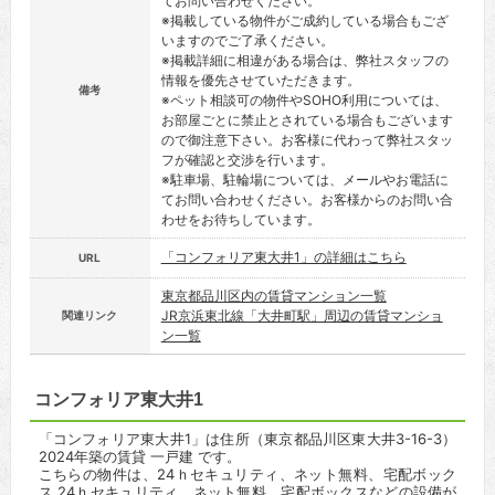
てお問い合わせください。
※掲載している物件がご成約している場合もござ
いますのでご了承ください。
※掲載詳細に相違がある場合は、弊社スタッフの
情報を優先させていただきます。
備考
※ペット相談可の物件やSOHO利用については、
お部屋ごとに禁止とされている場合もございます
ので御注意下さい。お客様に代わって弊社スタッ
フが確認と交渉を行います。
※駐車場、駐輪場については、メールやお電話に
てお問い合わせください。お客様からのお問い合
わせをお待ちしています。
「コンフォリア東大井1」の詳細はこちら
URL
東京都品川区内の賃貸マンション一覧
JR京浜東北線「大井町駅」周辺の賃貸マンショ
関連リンク
ン一覧
コンフォリア東大井1
「コンフォリア東大井1」は住所（東京都品川区東大井3-16-3）
2024年築の賃貸 一戸建 です。
こちらの物件は、24ｈセキュリティ、ネット無料、宅配ボック
ス 24ｈセキュリティ、ネット無料、宅配ボックスなどの設備が