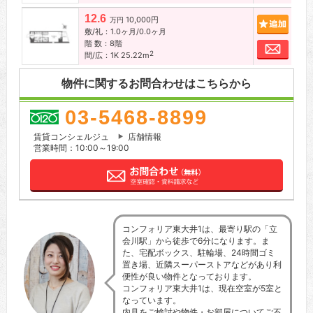
12.6
10,000円
追加
万円
敷/礼：1.0ヶ月/0.0ヶ月
階 数：8階
お問
2
間/広：1K 25.22m
物件に関するお問合わせはこちらから
03-5468-8899
賃貸コンシェルジュ
店舗情報
営業時間：10:00～19:00
コンフォリア東大井1は、最寄り駅の「立
会川駅」から徒歩で6分になります。ま
た、宅配ボックス、駐輪場、24時間ゴミ
置き場、近隣スーパーストアなどがあり利
便性が良い物件となっております。
コンフォリア東大井1は、現在空室が5室と
なっています。
内見をご検討や物件・お部屋についてご不