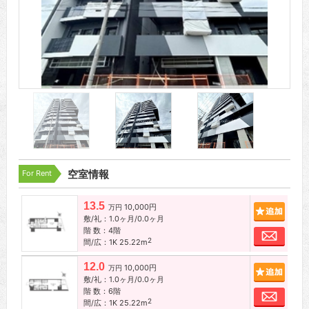
For Rent
空室情報
13.5
10,000円
追加
万円
敷/礼：1.0ヶ月/0.0ヶ月
階 数：4階
お問
2
間/広：1K 25.22m
12.0
10,000円
追加
万円
敷/礼：1.0ヶ月/0.0ヶ月
階 数：6階
お問
2
間/広：1K 25.22m