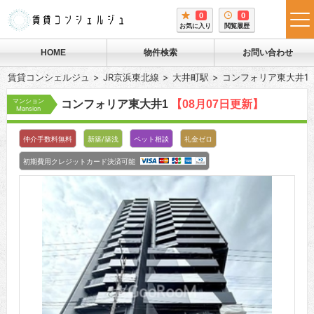
0
0
tog
お気に入り
閲覧履歴
me
HOME
物件検索
お問い合わせ
賃貸コンシェルジュ
JR京浜東北線
大井町駅
コンフォリア東大井1
マンション
コンフォリア東大井1
【08月07日更新】
Mansion
仲介手数料無料
新築/築浅
ペット相談
礼金ゼロ
初期費用クレジットカード決済可能