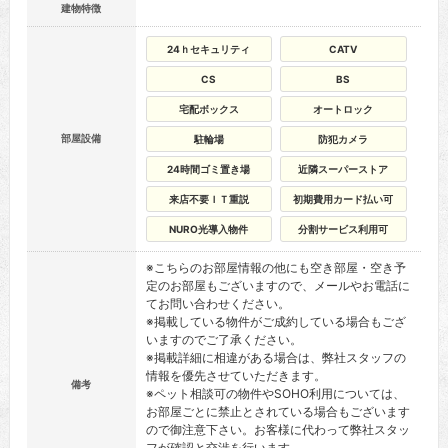
建物特徴
24ｈセキュリティ
CATV
CS
BS
宅配ボックス
オートロック
部屋設備
駐輪場
防犯カメラ
24時間ゴミ置き場
近隣スーパーストア
来店不要ＩＴ重説
初期費用カード払い可
NURO光導入物件
分割サービス利用可
※こちらのお部屋情報の他にも空き部屋・空き予
定のお部屋もございますので、メールやお電話に
てお問い合わせください。
※掲載している物件がご成約している場合もござ
いますのでご了承ください。
※掲載詳細に相違がある場合は、弊社スタッフの
情報を優先させていただきます。
備考
※ペット相談可の物件やSOHO利用については、
お部屋ごとに禁止とされている場合もございます
ので御注意下さい。お客様に代わって弊社スタッ
フが確認と交渉を行います。