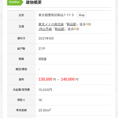
建物概要
Outline
東京都豊島区駒込1-11-3
Map
住所
東京メトロ南北線
『
駒込駅
』徒歩
3
分
交通
JR山手線
『
駒込駅
』徒歩
5
分
2021年9月
築年月
27戸
総戸数
8階建
階建
-
種別/構造
139,500
140,000
円 ～
円
賃料
15,000円
共益費/管理費
1K
間取り
2
25.50m
専有面積