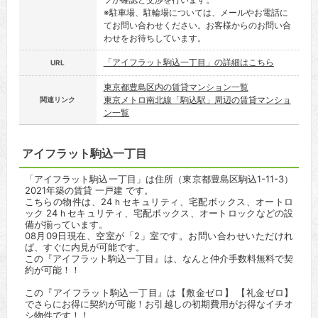
※駐車場、駐輪場については、メールやお電話に
てお問い合わせください。お客様からのお問い合
わせをお待ちしています。
「アイフラット駒込一丁目」の詳細はこちら
URL
東京都豊島区内の賃貸マンション一覧
東京メトロ南北線「駒込駅」周辺の賃貸マンショ
関連リンク
ン一覧
アイフラット駒込一丁目
「アイフラット駒込一丁目」は住所（東京都豊島区駒込1-11-3）
2021年築の賃貸 一戸建 です。
こちらの物件は、24ｈセキュリティ、宅配ボックス、オートロ
ック 24ｈセキュリティ、宅配ボックス、オートロックなどの設
備が揃っています。
08月09日現在、空室が「2」室です。お問い合わせいただけれ
ば、すぐに内見が可能です。
この『アイフラット駒込一丁目』は、なんと仲介手数料無料で契
約が可能！！
この『アイフラット駒込一丁目』は【敷金ゼロ】 【礼金ゼロ】
でさらにお得に契約が可能！お引越しの初期費用がお得なイチオ
シ物件です！！