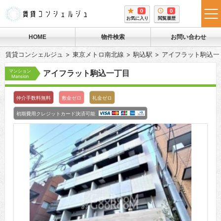
0
0
tog
お気に入り
閲覧履歴
me
HOME
物件検索
お問い合わせ
賃貸コンシェルジュ
東京メトロ南北線
駒込駅
アイフラット駒込一
マンション
アイフラット駒込一丁目
Mansion
仲介手数料無料
敷金ゼロ
礼金ゼロ
初期費用クレジットカード決済可能