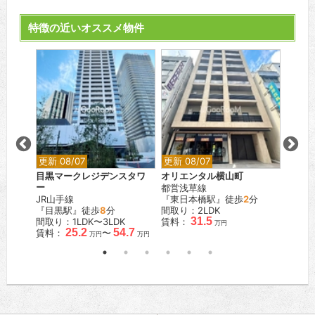
特徴の近いオススメ物件
更新 08/07
更新 08/07
更新 0
巣鴨
目黒マークレジデンスタワ
オリエンタル横山町
レスピ
ー
都営浅草線
都営三
JR山手線
『東日本橋駅』徒歩
2
分
『蓮根
K
『目黒駅』徒歩
8
分
間取り：2LDK
間取り：
.5
31.5
間取り：1LDK〜3LDK
賃料：
賃料：
万円
万円
25.2
54.7
賃料：
〜
万円
万円