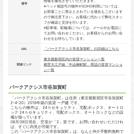
情報を優先させていただきます。
備考
※ペット相談可の物件やSOHO利用については、
お部屋ごとに禁止とされている場合もございます
ので御注意下さい。お客様に代わって弊社スタッ
フが確認と交渉を行います。
※駐車場、駐輪場については、メールやお電話に
てお問い合わせください。お客様からのお問い合
わせをお待ちしています。
「パークアクシス市谷加賀町」の詳細はこちら
URL
東京都新宿区内の賃貸マンション一覧
都営大江戸線「牛込柳町駅」周辺の賃貸マンショ
関連リンク
ン一覧
パークアクシス市谷加賀町
「パークアクシス市谷加賀町」は住所（東京都新宿区市谷加賀町
2-4-20）2019年築の賃貸 一戸建 です。
こちらの物件は、24ｈセキュリティ、宅配ボックス、オートロ
ック 24ｈセキュリティ、宅配ボックス、オートロックなどの設
備が揃っています。
08月09日現在、空室が「2」室です。お問い合わせいただけれ
ば、すぐに内見が可能です。
この『パークアクシス市谷加賀町』は、なんと仲介手数料無料で