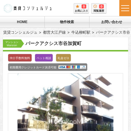
0
0
tog
お気に入り
閲覧履歴
me
HOME
物件検索
お問い合わせ
賃貸コンシェルジュ
都営大江戸線
牛込柳町駅
パークアクシス市谷
マンション
パークアクシス市谷加賀町
Mansion
仲介手数料無料
ペット相談
礼金ゼロ
初期費用クレジットカード決済可能