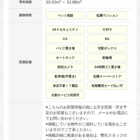
2
2
30.52m
～ 32.68m
専有面積
建物特徴
ペット相談
低層マンション
24ｈセキュリティ
CATV
CS
BS
バイク置き場
宅配ボックス
オートロック
駐輪場
部屋設備
防犯カメラ
24時間ゴミ置き場
駐車場(平置き)
近隣スーパーストア
来店不要ＩＴ重説
初期費用カード払い可
分割サービス利用可
※こちらのお部屋情報の他にも空き部屋・空き予
定のお部屋もございますので、メールやお電話に
てお問い合わせください。
※掲載している物件がご成約している場合もござ
いますのでご了承ください。
※掲載詳細に相違がある場合は、弊社スタッフの