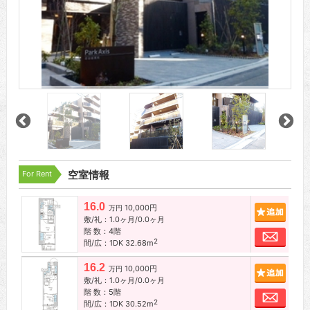
For Rent
空室情報
16.0
10,000円
追加
万円
敷/礼：1.0ヶ月/0.0ヶ月
階 数：4階
お問
2
間/広：1DK 32.68m
16.2
10,000円
追加
万円
敷/礼：1.0ヶ月/0.0ヶ月
階 数：5階
お問
2
間/広：1DK 30.52m