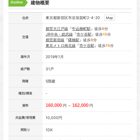
建物概要
Outline
東京都新宿区市谷加賀町2-4-20
Map
住所
都営大江戸線
『
牛込柳町駅
』徒歩
6
分
JR中央・総武線
『
市ケ谷駅
』徒歩
15
分
交通
都営新宿線
『
曙橋駅
』徒歩
9
分
東京メトロ南北線
『
市ケ谷駅
』徒歩
15
分
2019年1月
築年月
31戸
総戸数
5階建
階建
-
種別/構造
160,000
162,000
円 ～
円
賃料
10,000円
共益費/管理費
1DK
間取り