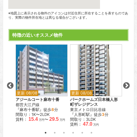
※地図上に表示される物件のアイコンは付近住所に所在することを表すものであ
り、実際の物件所在地とは異なる場合がございます。
特徴の近いオススメ物件
更新 08/08
更新 08/08
更新 0
アジールコート麻布十番
パークホームズ日本橋人形
シティ
都営大江戸線
町ザレジデンス
都営新
『麻布十番駅』徒歩
8
分
東京メトロ日比谷線
『岩本
間取り：1K〜2LDK
『人形町駅』徒歩
3
分
間取り
.9
15.4
29.5
賃料：
〜
間取り：3LDK
賃料：
万円
万円
万円
47.0
賃料：
万円