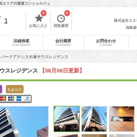
横浜エリアの賃貸コンシェルジュ
0
0
株式会社エスティ
お気に入り
閲覧履歴
掲載建
沿線検索
会社概要
お問合わせ
Line Search
Company
Contact
パークアクシス大塚サウスレジデンス
サウスレジデンス
【08月06日更新】
談
礼金ゼロ