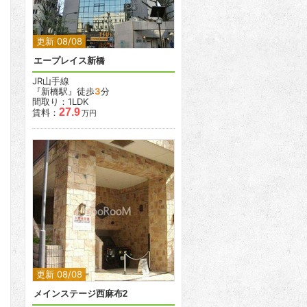
更新 08/08
エープレイス新橋
JR山手線
『新橋駅』徒歩
3
分
間取り：1LDK
27.9
賃料：
万円
2
2
更新 08/08
メインステージ西麻布2