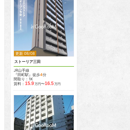
2
更新 08/08
ストーリア三田
JR山手線
『田町駅』徒歩
4
分
間取り：1K
15.9
16.5
賃料：
〜
万円
万円