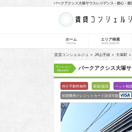
パークアクシス大塚サウスレジデンス - 都心・
ホーム
エリア検索
Home
Area Search
賃貸コンシェルジュ
JR山手線
大塚駅
マンション
パークアクシス大塚
Mansion
仲介手数料無料
新築/築浅
ペット相
初期費用クレジットカード決済可能