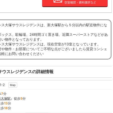
シス大塚サウスレジデンスは、新大塚駅から５分以内の駅近物件にな
ボックス、駐輪場、24時間ゴミ置き場、近隣スーパーストアなどがあ
良い物件となっております。
シス大塚サウスレジデンスは、現在空室が13室となっています。
討や物件・お部屋についてご不明な点がございましたら賃貸コンシェ
気軽にお問い合わせください
サウスレジデンスの詳細情報
1-2
Map
歩
7
分
新大塚駅
』徒歩
5
分
徒歩
13
分
徒歩
18
分