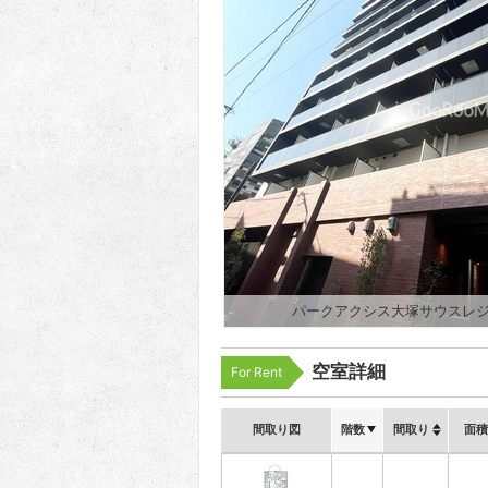
パークアクシス大塚サウスレジ
空室詳細
For Rent
間取り図
階数
間取り
面積