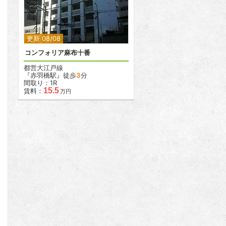
2
更新 08/08
コンフォリア麻布十番
都営大江戸線
『赤羽橋駅』徒歩
3
分
間取り：1R
15.5
賃料：
万円