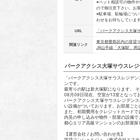
※ペット相談可の物件や
ので御注意下さい。お
※駐車場、駐輪場につ
わせをお待ちしていま
「パークアクシス大塚
URL
東京都豊島区内の賃貸
関連リンク
JR山手線「大塚駅」周
パークアクシス大塚サウスレジ
「パークアクシス大塚サウスレジデンス」
ンです。
最寄りの駅は新大塚駅になります。 そ
08月09日現在、空室が13室となって
パークアクシス大塚サウスレジデンス
い設備がついております。お部屋ごと
また、初期費用をクレジットカードで
内見の申し込みや物件・部屋の設備で
都心エリア高級マンションのお部屋探
【運営会社 / お問い合わせ先】
賃貸コンシェルジュ （株式会社エス