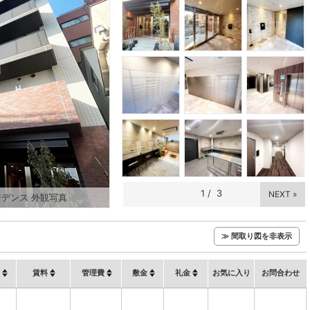
1
/
3
NEXT »
デンス 外観写真
≫ 間取り図を非表示
賃料
管理費
敷金
礼金
お気に入り
お問合わせ