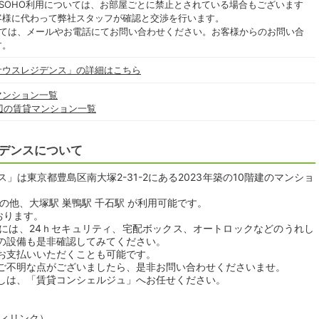
SOHO利用については、お部屋ごとに禁止とされている場合もございます
客様に代わって弊社スタッフが確認と交渉を行います。
いては、メールやお電話にてお問い合わせください。お客様からのお問い合
す。
サウスレジデンス」の詳細はこちら
マンション一覧
辺の賃貸マンション一覧
デンスについて
は東京都豊島区南大塚2-31-2にある2023年築の10階建のマンショ
の他、大塚駅 巣鴨駅 千石駅 が利用可能です。
おります。
には、24ｈセキュリティ、宅配ボックス、オートロックなどのうれし
の設備も是非確認してみてください。
お支払いいただくことも可能です。
ご不明な点がございましたら、是非お問い合わせくださいませ。
しは、「賃貸コンシェルジュ」へお任せください。
ティリンク）