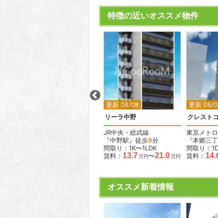
特徴の近いオススメ物件
2
2
2
2
更新 08/05
更新 08/08
更新 08/0
ウェルスクエアイズム用賀
リーラ中野
クレスト
東急田園都市線
JR中央・総武線
東京メトロ
『用賀駅』徒歩
4
分
『中野駅』徒歩
9
分
『本郷三丁
間取り：1R
間取り：1K〜1LDK
間取り：1D
.9
10.0
13.7
21.0
14.
賃料：
賃料：
〜
賃料：
万円
万円
万円
万円
オススメ新着情報