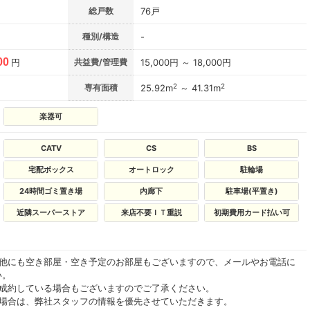
総戸数
76戸
種別/構造
-
00
円
共益費/管理費
15,000円 ～ 18,000円
2
2
専有面積
25.92m
～ 41.31m
楽器可
CATV
CS
BS
宅配ボックス
オートロック
駐輪場
24時間ゴミ置き場
内廊下
駐車場(平置き)
近隣スーパーストア
来店不要ＩＴ重説
初期費用カード払い可
の他にも空き部屋・空き予定のお部屋もございますので、メールやお電話に
い。
ご成約している場合もございますのでご了承ください。
る場合は、弊社スタッフの情報を優先させていただきます。