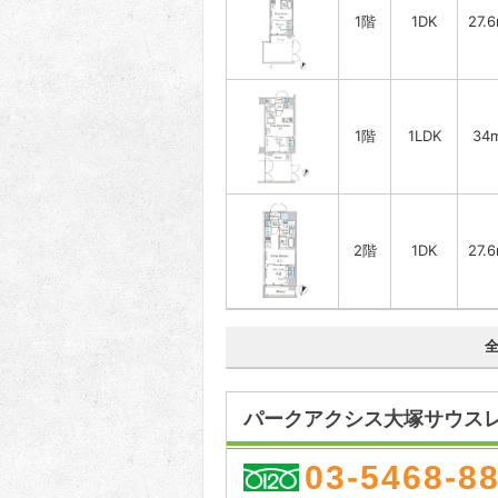
1階
1DK
27.
1階
1LDK
34
2階
1DK
27.
パークアクシス大塚サウスレ
03-5468-8