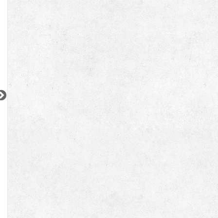
2
2
2
2
更新 08/07
更新 08/05
オリエンタル横山町
ワンルーフレジデンス錦糸町
ブランシエスタ目
都営浅草線
JR中央・総武線
東急東横線
『東日本橋駅』徒歩
2
分
『亀戸駅』徒歩
7
分
『学芸大学駅』徒
間取り：2LDK
間取り：1DK〜1LDK
間取り：2LDK〜3S
31.5
13.1
15.3
27.5
賃料：
賃料：
〜
賃料：
〜
万円
万円
万円
万円