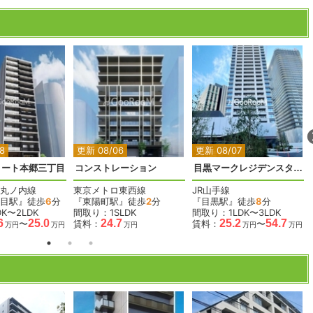
2
2
2
2
2
8
更新 08/06
更新 08/07
コート本郷三丁目
コンストレーション
目黒マークレジデンスタワー
丸ノ内線
東京メトロ東西線
JR山手線
目駅』徒歩
6
分
『東陽町駅』徒歩
2
分
『目黒駅』徒歩
8
分
K〜2LDK
間取り：1SLDK
間取り：1LDK〜3LDK
6
25.0
24.7
25.2
54.7
〜
賃料：
賃料：
〜
万円
万円
万円
万円
万円