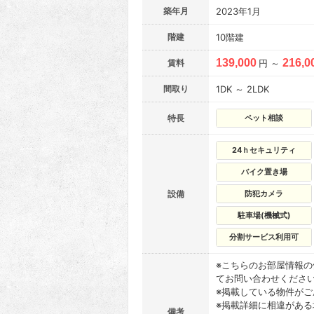
築年月
2023年1月
階建
10階建
139,000
216,0
賃料
円 ～
間取り
1DK ～ 2LDK
特長
ペット相談
24ｈセキュリティ
バイク置き場
設備
防犯カメラ
駐車場(機械式)
分割サービス利用可
※こちらのお部屋情報
てお問い合わせくださ
※掲載している物件が
※掲載詳細に相違があ
備考