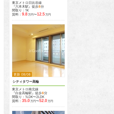
東京メトロ日比谷線
『六本木駅』徒歩
8
分
間取り：1K
9.8
12.5
賃料：
〜
万円
万円
2
2
更新 08/08
シティタワー高輪
東京メトロ南北線
『白金高輪駅』徒歩
6
分
間取り：1LDK〜2LDK
35.0
52.0
賃料：
〜
万円
万円