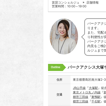
賃貸コンシェルジュ
店舗情報
営業時間：10:00～19:00
パークアク
ります。
また、宅配
り利便性が
パークアク
内見をご検
ルジュまで
パークアクシス大塚
Outline
東京都豊島区南大塚2-3
住所
JR山手線
『
大塚駅
』徒
東京メトロ丸ノ内線
『
交通
都営三田線
『
巣鴨駅
』
都営三田線
『
千石駅
』