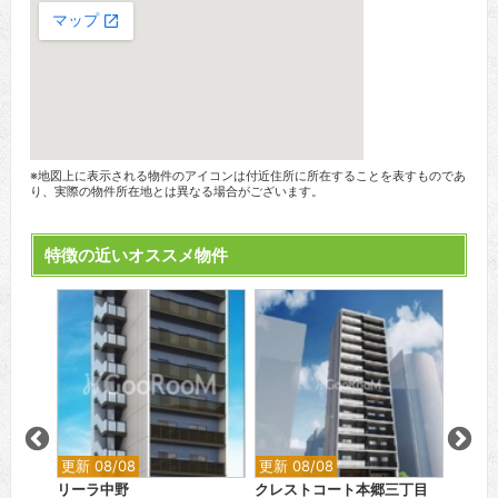
※地図上に表示される物件のアイコンは付近住所に所在することを表すものであ
り、実際の物件所在地とは異なる場合がございます。
特徴の近いオススメ物件
更新 08/08
更新 08/08
更新 0
リーラ中野
クレストコート本郷三丁目
目黒マ