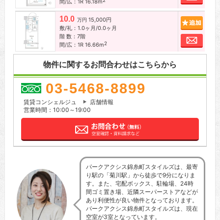
2
間/広：1R 16.18m
10.0
15,000円
追加
万円
敷/礼：1.0ヶ月/0.0ヶ月
階 数：7階
お問
2
間/広：1R 16.66m
物件に関するお問合わせはこちらから
03-5468-8899
賃貸コンシェルジュ
店舗情報
営業時間：10:00～19:00
パークアクシス錦糸町スタイルズは、最寄
り駅の「菊川駅」から徒歩で9分になりま
す。また、宅配ボックス、駐輪場、24時
間ゴミ置き場、近隣スーパーストアなどが
あり利便性が良い物件となっております。
パークアクシス錦糸町スタイルズは、現在
空室が3室となっています。