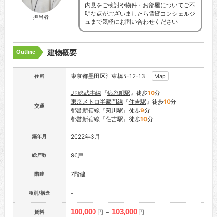
内見をご検討や物件・お部屋についてご不
明な点がございましたら賃貸コンシェルジ
担当者
ュまで気軽にお問い合わせください
建物概要
Outline
東京都墨田区江東橋5-12-13
Map
住所
JR総武本線
『
錦糸町駅
』徒歩
10
分
東京メトロ半蔵門線
『
住吉駅
』徒歩
10
分
交通
都営新宿線
『
菊川駅
』徒歩
9
分
都営新宿線
『
住吉駅
』徒歩
10
分
2022年3月
築年月
96戸
総戸数
7階建
階建
-
種別/構造
100,000
103,000
円 ～
円
賃料