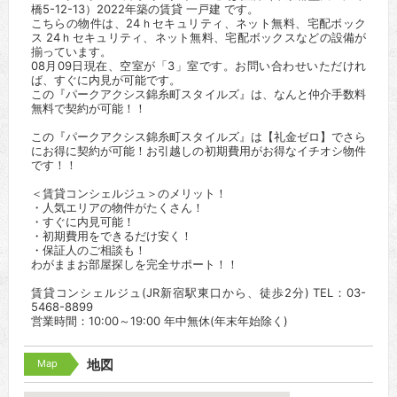
橋5-12-13）2022年築の賃貸 一戸建 です。
こちらの物件は、24ｈセキュリティ、ネット無料、宅配ボック
ス 24ｈセキュリティ、ネット無料、宅配ボックスなどの設備が
揃っています。
08月09日現在、空室が「3」室です。お問い合わせいただけれ
ば、すぐに内見が可能です。
この『パークアクシス錦糸町スタイルズ』は、なんと仲介手数料
無料で契約が可能！！
この『パークアクシス錦糸町スタイルズ』は【礼金ゼロ】でさら
にお得に契約が可能！お引越しの初期費用がお得なイチオシ物件
です！！
＜賃貸コンシェルジュ＞のメリット！
・人気エリアの物件がたくさん！
・すぐに内見可能！
・初期費用をできるだけ安く！
・保証人のご相談も！
わがままお部屋探しを完全サポート！！
賃貸コンシェルジュ(JR新宿駅東口から、徒歩2分) TEL：03-
5468-8899
営業時間：10:00～19:00 年中無休(年末年始除く)
Map
地図