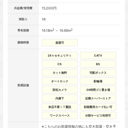
15,000円
共益費/管理費
1R
間取り
2
2
16.18m
～ 16.66m
専有面積
建物特徴
楽器可
24ｈセキュリティ
CATV
CS
BS
ネット無料
宅配ボックス
オートロック
駐輪場
部屋設備
防犯カメラ
24時間ゴミ置き場
内廊下
近隣スーパーストア
来店不要ＩＴ重説
初期費用カード払い可
ワークスペース
分割サービス利用可
※こちらのお部屋情報の他にも空き部屋・空き予