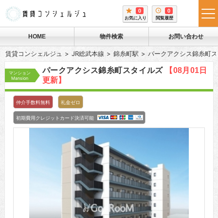
0
0
tog
お気に入り
閲覧履歴
me
HOME
物件検索
お問い合わせ
賃貸コンシェルジュ
JR総武本線
錦糸町駅
パークアクシス錦糸町ス
パークアクシス錦糸町スタイルズ
【08月01日
マンション
Mansion
更新】
仲介手数料無料
礼金ゼロ
初期費用クレジットカード決済可能