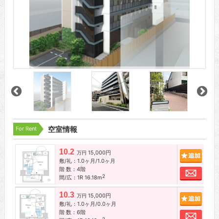
For Rent
空室情報
10.2
15,000円
追加
万円
敷/礼：1.0ヶ月/1.0ヶ月
階 数：4階
お問
2
間/広：1R 16.18m
10.3
15,000円
追加
万円
敷/礼：1.0ヶ月/0.0ヶ月
階 数：6階
お問