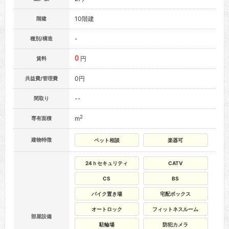
10階建
階建
-
種別/構造
0
円
賃料
0円
共益費/管理費
--
間取り
2
m
専有面積
建物特徴
ペット相談
楽器可
24ｈセキュリティ
CATV
CS
BS
バイク置き場
宅配ボックス
オートロック
フィットネスルーム
部屋設備
駐輪場
防犯カメラ