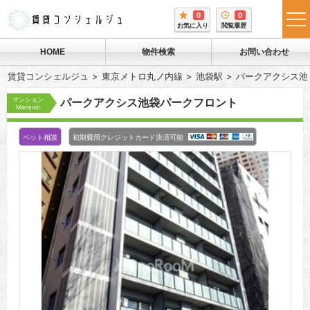
0
0
tog
お気に入り
閲覧履歴
me
HOME
物件検索
お問い合わせ
賃貸コンシェルジュ
東京メトロ丸ノ内線
池袋駅
パークアクシス池
マンション
パークアクシス池袋パークフロント
Mansion
ペット相談
初期費用クレジットカード決済可能