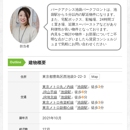
パークアクシス池袋パークフロントは、池
袋駅から５分以内の駅近物件になります。
また、宅配ボックス、駐輪場、24時間ゴ
ミ置き場、近隣スーパーストアなどがあり
利便性が良い物件となっております。
内見をご検討や物件・お部屋についてご不
明な点がございましたら賃貸コンシェルジ
ュまで気軽にお問い合わせください
担当者
建物概要
Outline
東京都豊島区西池袋3-22-3
Map
住所
東京メトロ丸ノ内線
『
池袋駅
』徒歩
3
分
JR山手線
『
池袋駅
』徒歩
6
分
JR埼京線
『
池袋駅
』徒歩
6
分
交通
東京メトロ有楽町線
『
池袋駅
』徒歩
3
分
東京メトロ副都心線
『
池袋駅
』徒歩
3
分
2021年10月
築年月
27戸
総戸数