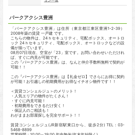
ョン一覧
パークアクシス豊洲
「パークアクシス豊洲」は住所（東京都江東区豊洲1-2-39）
2008年築の賃貸 一戸建 です。
こちらの物件は、24ｈセキュリティ、宅配ボックス、オートロ
ック 24ｈセキュリティ、宅配ボックス、オートロックなどの設
備が揃っています。
08月07日現在、空室が「23」室です。お問い合わせいただけれ
ば、すぐに内見が可能です。
この『パークアクシス豊洲』は、なんと仲介手数料無料で契約が
可能！！
この『パークアクシス豊洲』は【礼金ゼロ】でさらにお得に契約
が可能！お引越しの初期費用がお得なイチオシ物件です！！
＜賃貸コンシェルジュ＞のメリット！
・人気エリアの物件がたくさん！
・すぐに内見可能！
・初期費用をできるだけ安く！
・保証人のご相談も！
わがままお部屋探しを完全サポート！！
賃貸コンシェルジュ(JR新宿駅東口から、徒歩2分) TEL：03-
5468-8899
営業時間：10:00～19:00 年中無休(年末年始除く)