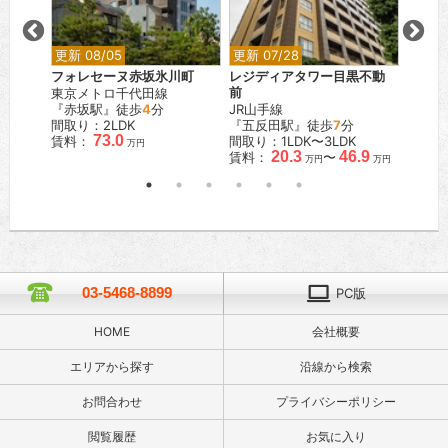
更新 08/05
更新 07/28
更新 0
フォレセーヌ赤坂氷川町
レジディアタワー目黒不動
カスタ
東京メトロ千代田線
前
東急東
分
『赤坂駅』徒歩
4
分
JR山手線
『武蔵
間取り：2LDK
『五反田駅』徒歩
7
分
間取り
73.0
賃料：
間取り：1LDK〜3LDK
賃料：
万円
20.3
46.9
賃料：
〜
万円
万円
03-5468-8899
PC版
HOME
会社概要
エリアから探す
沿線から検索
お問合わせ
プライバシーポリシー
閲覧履歴
お気に入り