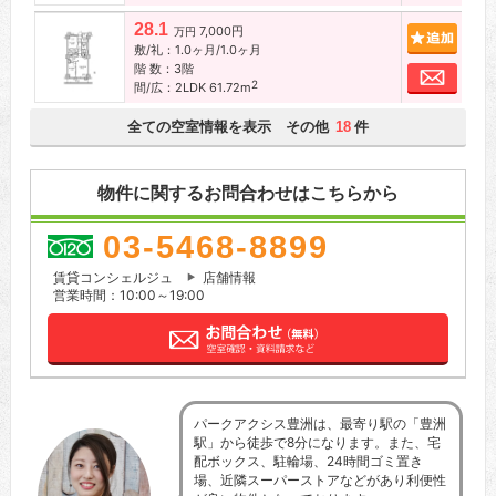
28.1
7,000円
追加
万円
敷/礼：1.0ヶ月/1.0ヶ月
階 数：3階
お問
2
間/広：2LDK 61.72m
全ての空室情報を表示 その他
件
18
物件に関するお問合わせはこちらから
03-5468-8899
賃貸コンシェルジュ
店舗情報
営業時間：10:00～19:00
パークアクシス豊洲は、最寄り駅の「豊洲
駅」から徒歩で8分になります。また、宅
配ボックス、駐輪場、24時間ゴミ置き
場、近隣スーパーストアなどがあり利便性