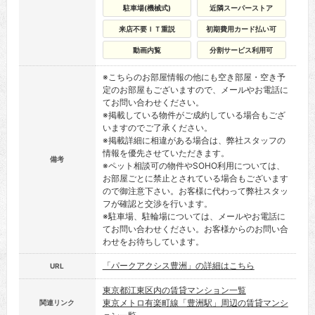
駐車場(機械式)
近隣スーパーストア
来店不要ＩＴ重説
初期費用カード払い可
動画内覧
分割サービス利用可
※こちらのお部屋情報の他にも空き部屋・空き予
定のお部屋もございますので、メールやお電話に
てお問い合わせください。
※掲載している物件がご成約している場合もござ
いますのでご了承ください。
※掲載詳細に相違がある場合は、弊社スタッフの
情報を優先させていただきます。
備考
※ペット相談可の物件やSOHO利用については、
お部屋ごとに禁止とされている場合もございます
ので御注意下さい。お客様に代わって弊社スタッ
フが確認と交渉を行います。
※駐車場、駐輪場については、メールやお電話に
てお問い合わせください。お客様からのお問い合
わせをお待ちしています。
「パークアクシス豊洲」の詳細はこちら
URL
東京都江東区内の賃貸マンション一覧
東京メトロ有楽町線「豊洲駅」周辺の賃貸マンシ
関連リンク