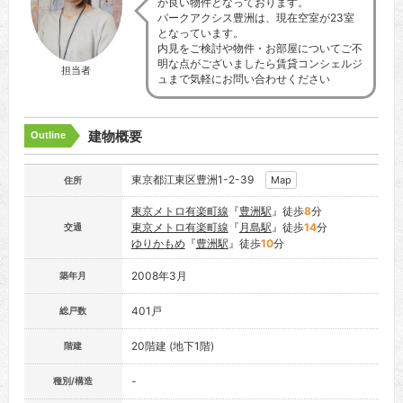
が良い物件となっております。
パークアクシス豊洲は、現在空室が23室
となっています。
内見をご検討や物件・お部屋についてご不
明な点がございましたら賃貸コンシェルジ
担当者
ュまで気軽にお問い合わせください
建物概要
Outline
東京都江東区豊洲1-2-39
Map
住所
東京メトロ有楽町線
『
豊洲駅
』徒歩
8
分
東京メトロ有楽町線
『
月島駅
』徒歩
14
分
交通
ゆりかもめ
『
豊洲駅
』徒歩
10
分
2008年3月
築年月
401戸
総戸数
20階建 (地下1階)
階建
-
種別/構造