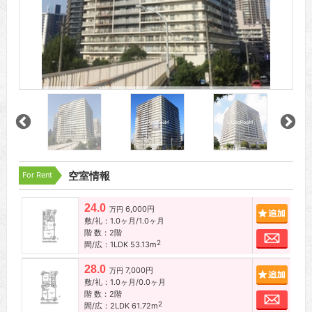
For Rent
空室情報
24.0
6,000円
追加
万円
敷/礼：1.0ヶ月/1.0ヶ月
階 数：2階
お問
2
間/広：1LDK 53.13m
28.0
7,000円
追加
万円
敷/礼：1.0ヶ月/0.0ヶ月
階 数：2階
お問
2
間/広：2LDK 61.72m