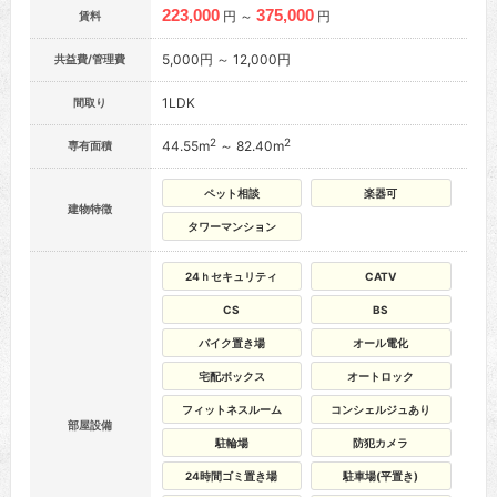
223,000
375,000
円 ～
円
賃料
5,000円 ～ 12,000円
共益費/管理費
1LDK
間取り
2
2
44.55m
～ 82.40m
専有面積
ペット相談
楽器可
建物特徴
タワーマンション
24ｈセキュリティ
CATV
CS
BS
バイク置き場
オール電化
宅配ボックス
オートロック
フィットネスルーム
コンシェルジュあり
部屋設備
駐輪場
防犯カメラ
24時間ゴミ置き場
駐車場(平置き)