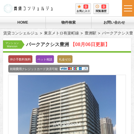
0
0
tog
お気に入り
閲覧履歴
me
HOME
物件検索
お問い合わせ
賃貸コンシェルジュ
東京メトロ有楽町線
豊洲駅
パークアクシス豊
マンション
パークアクシス豊洲
【08月06日更新】
Mansion
仲介手数料無料
ペット相談
礼金ゼロ
初期費用クレジットカード決済可能