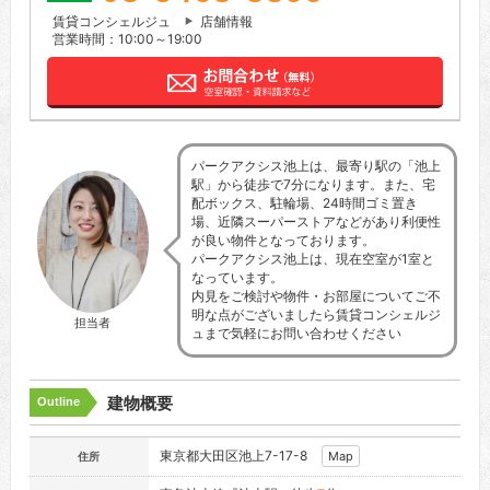
賃貸コンシェルジュ
店舗情報
営業時間：10:00～19:00
パークアクシス池上は、最寄り駅の「池上
駅」から徒歩で7分になります。また、宅
配ボックス、駐輪場、24時間ゴミ置き
場、近隣スーパーストアなどがあり利便性
が良い物件となっております。
パークアクシス池上は、現在空室が1室と
なっています。
内見をご検討や物件・お部屋についてご不
明な点がございましたら賃貸コンシェルジ
担当者
ュまで気軽にお問い合わせください
建物概要
Outline
東京都大田区池上7-17-8
Map
住所