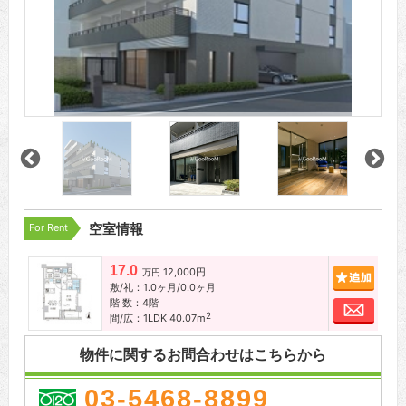
For Rent
空室情報
17.0
12,000円
追加
万円
敷/礼：1.0ヶ月/0.0ヶ月
階 数：4階
お問
2
間/広：1LDK 40.07m
物件に関するお問合わせはこちらから
03-5468-8899