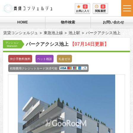
0
0
tog
お気に入り
閲覧履歴
me
HOME
物件検索
お問い合わせ
賃貸コンシェルジュ
東急池上線
池上駅
パークアクシス池上
マンション
パークアクシス池上
【07月14日更新】
Mansion
仲介手数料無料
ペット相談
礼金ゼロ
初期費用クレジットカード決済可能