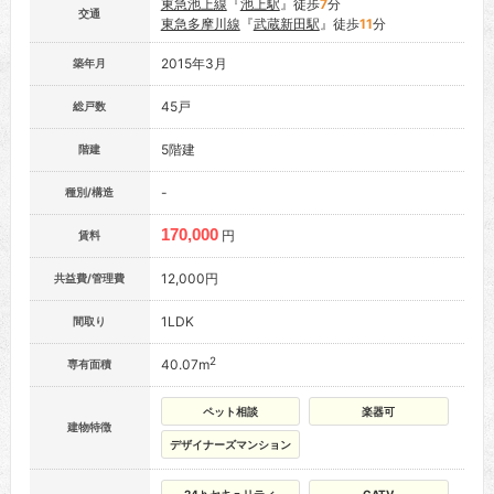
東急池上線
『
池上駅
』徒歩
7
分
交通
東急多摩川線
『
武蔵新田駅
』徒歩
11
分
2015年3月
築年月
45戸
総戸数
5階建
階建
-
種別/構造
170,000
円
賃料
12,000円
共益費/管理費
1LDK
間取り
2
40.07m
専有面積
ペット相談
楽器可
建物特徴
デザイナーズマンション