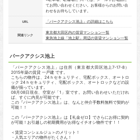
てお問い合わせください。お客様からのお問い合
わせをお待ちしています。
「パークアクシス池上」の詳細はこちら
URL
東京都大田区内の賃貸マンション一覧
関連リンク
東急池上線「池上駅」周辺の賃貸マンション一覧
パークアクシス池上
「パークアクシス池上」は住所（東京都大田区池上7-17-8）
2015年築の賃貸 一戸建 です。
こちらの物件は、24ｈセキュリティ、宅配ボックス、オートロ
ック 24ｈセキュリティ、宅配ボックス、オートロックなどの設
備が揃っています。
08月08日現在、空室が「1」室です。お問い合わせいただけれ
ば、すぐに内見が可能です。
この『パークアクシス池上』は、なんと仲介手数料無料で契約が
可能！！
この『パークアクシス池上』は【礼金ゼロ】でさらにお得に契約
が可能！お引越しの初期費用がお得なイチオシ物件です！！
＜賃貸コンシェルジュ＞のメリット！
・人気エリアの物件がたくさん！