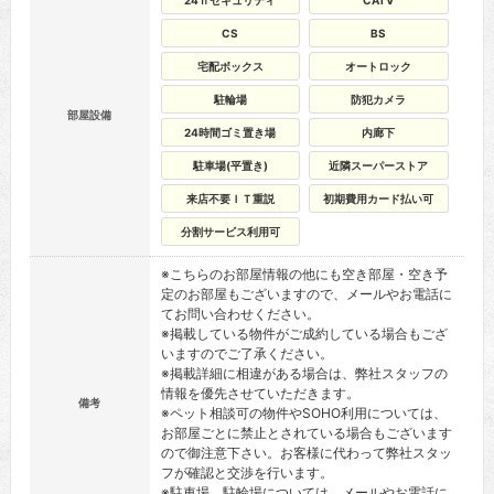
24ｈセキュリティ
CATV
CS
BS
宅配ボックス
オートロック
駐輪場
防犯カメラ
部屋設備
24時間ゴミ置き場
内廊下
駐車場(平置き)
近隣スーパーストア
来店不要ＩＴ重説
初期費用カード払い可
分割サービス利用可
※こちらのお部屋情報の他にも空き部屋・空き予
定のお部屋もございますので、メールやお電話に
てお問い合わせください。
※掲載している物件がご成約している場合もござ
いますのでご了承ください。
※掲載詳細に相違がある場合は、弊社スタッフの
情報を優先させていただきます。
備考
※ペット相談可の物件やSOHO利用については、
お部屋ごとに禁止とされている場合もございます
ので御注意下さい。お客様に代わって弊社スタッ
フが確認と交渉を行います。
※駐車場、駐輪場については、メールやお電話に