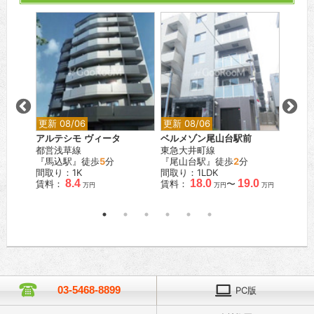
更新 08/06
更新 08/06
更新 0
アルテシモ ヴィータ
ベルメゾン尾山台駅前
シティ
都営浅草線
東急大井町線
都営新
『馬込駅』徒歩
5
分
『尾山台駅』徒歩
2
分
『岩本
間取り：1K
間取り：1LDK
間取り
.4
8.4
18.0
19.0
賃料：
賃料：
〜
賃料：
万円
万円
万円
万円
03-5468-8899
PC版